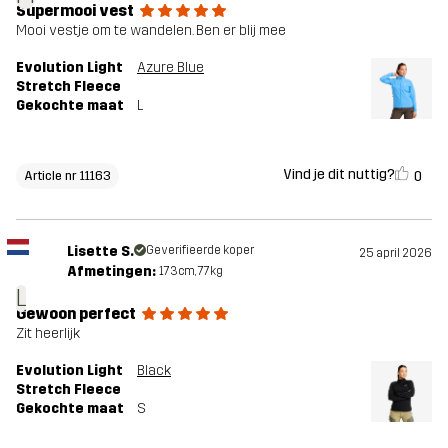
Supermooi vest
Mooi vestje om te wandelen. Ben er blij mee
Evolution Light
Azure Blue
Stretch Fleece
Gekochte maat
L
Vind je dit nuttig?
0
Article nr 11163
Lisette S.
Geverifieerde koper
25 april 2026
Afmetingen:
173cm, 77kg
L
Gewoon perfect
Zit heerlijk
Evolution Light
Black
Stretch Fleece
Gekochte maat
S