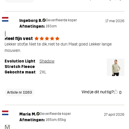
Ingeborg B.
Geverifieerde koper
17 mei 2026
Afmetingen:
183cm
I
Heel fijn vest
Lekker stofje. Niet te dik, niet te dun. Maat goed. Lekker lange
mouwen.
Evolution Light
Shadow
Stretch Fleece
Gekochte maat
2XL
Vind je dit nuttig?
0
Article nr 11163
Maria M.
Geverifieerde koper
27 april 2026
Afmetingen:
165cm, 65kg
M