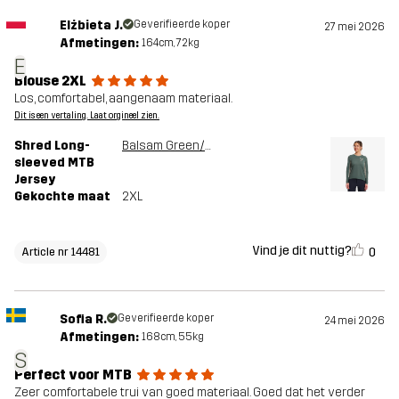
Elżbieta J.
Geverifieerde koper
27 mei 2026
Afmetingen:
164cm, 72kg
E
Blouse 2XL
Los, comfortabel, aangenaam materiaal.
Dit is een vertaling. Laat orgineel zien.
Shred Long-
Balsam Green/Shadow
sleeved MTB
Jersey
Gekochte maat
2XL
Vind je dit nuttig?
0
Article nr 14481
Sofia R.
Geverifieerde koper
24 mei 2026
Afmetingen:
168cm, 55kg
S
Perfect voor MTB
Zeer comfortabele trui van goed materiaal. Goed dat het verder