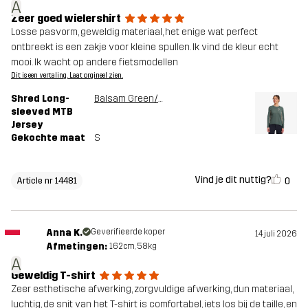
A
Zeer goed wielershirt
Losse pasvorm, geweldig materiaal, het enige wat perfect
ontbreekt is een zakje voor kleine spullen. Ik vind de kleur echt
mooi. Ik wacht op andere fietsmodellen
Dit is een vertaling. Laat orgineel zien.
Shred Long-
Balsam Green/Shadow
sleeved MTB
Jersey
Gekochte maat
S
Vind je dit nuttig?
0
Article nr 14481
Anna K.
Geverifieerde koper
14 juli 2026
Afmetingen:
162cm, 58kg
A
Geweldig T-shirt
Zeer esthetische afwerking, zorgvuldige afwerking, dun materiaal,
luchtig, de snit van het T-shirt is comfortabel, iets los bij de taille, en