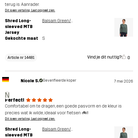
terug is. Aanrader.
Dit is een vertaling. Laat orgineel zien.
Shred Long-
Balsam Green/Shadow
sleeved MTB
Jersey
Gekochte maat
S
Vind je dit nuttig?
0
Article nr 14481
Nicole S.
Geverifieerde koper
7 mei 2026
N
Perfect!
Comfortabel om te dragen, een goede pasvorm en de kleur is
precies wat ik wilde, ideaal voor fietsen 🚲!!
Dit is een vertaling. Laat orgineel zien.
Shred Long-
Balsam Green/Shadow
sleeved MTB