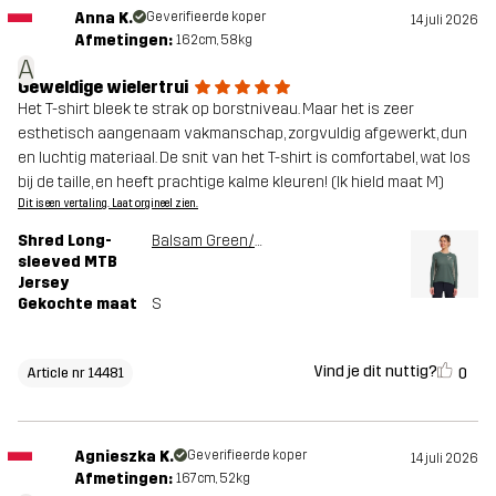
Anna K.
Geverifieerde koper
14 juli 2026
Afmetingen:
162cm, 58kg
A
Geweldige wielertrui
Het T-shirt bleek te strak op borstniveau. Maar het is zeer
esthetisch aangenaam vakmanschap, zorgvuldig afgewerkt, dun
en luchtig materiaal. De snit van het T-shirt is comfortabel, wat los
bij de taille, en heeft prachtige kalme kleuren! (Ik hield maat M)
Dit is een vertaling. Laat orgineel zien.
Shred Long-
Balsam Green/Shadow
sleeved MTB
Jersey
Gekochte maat
S
Vind je dit nuttig?
0
Article nr 14481
Agnieszka K.
Geverifieerde koper
14 juli 2026
Afmetingen:
167cm, 52kg