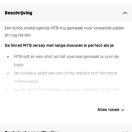
Beschrijving
Een lichte, sneldrogende MTB-trui gemaakt voor vloeiende paden
en ruig terrein.
De Shred MTB Jersey met lange mouwen is perfect als je:
MTB rijdt en een shirt wil dat speciaal gemaakt is voor de
trails
de voorkeur geeft aan een lichte, rekbare stof die met je
meebeweegt
houdt van extra bedekking aan de achterkant als de trail
modderig wordt
De Shred MTB Jersey met lange mouwen is ontworpen zodat jij je
Alles tonen
volledig op de rit kunt richten. De dunne, zeer ademende stof met
vierwegstretch volgt elke beweging, of je nu klimt, bochten neemt
of afdaalt. Hij droogt snel en voelt licht aan op je huid, zelfs tijdens