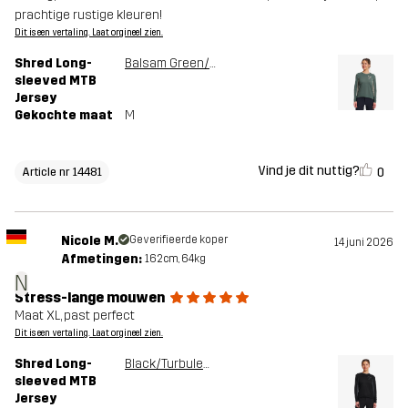
prachtige rustige kleuren!
Dit is een vertaling. Laat orgineel zien.
Shred Long-
Balsam Green/Shadow
sleeved MTB
Jersey
Gekochte maat
M
Vind je dit nuttig?
0
Article nr 14481
Nicole M.
Geverifieerde koper
14 juni 2026
Afmetingen:
162cm, 64kg
N
Stress-lange mouwen
Maat XL, past perfect
Dit is een vertaling. Laat orgineel zien.
Shred Long-
Black/Turbulence Blue
sleeved MTB
Jersey