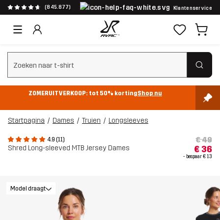
(845.877)
Klantenservice
Zoeken wissen
ZOMERUITVERKOOP: tot 50% korting
Shop nu
Startpagina
Dames
Truien
Longsleeves
€ 49
4.9 (11)
Shred Long-sleeved MTB Jersey Dames
€ 36
- bespaar
€ 13
Model draagt