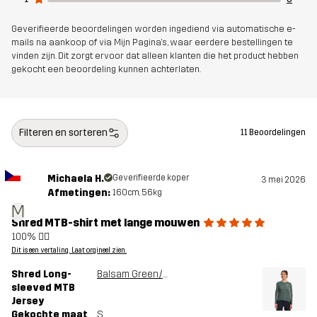
Artikelnummer
14481_4306
Geverifieerde beoordelingen worden ingediend via automatische e-
mails na aankoop of via Mijn Pagina's, waar eerdere bestellingen te
vinden zijn. Dit zorgt ervoor dat alleen klanten die het product hebben
gekocht een beoordeling kunnen achterlaten.
Filteren en sorteren
11 Beoordelingen
Michaela H.
Geverifieerde koper
3 mei 2026
Afmetingen:
160cm, 56kg
M
Shred MTB-shirt met lange mouwen
100% 👍🏻
Dit is een vertaling. Laat orgineel zien.
Shred Long-
Balsam Green/Shadow
sleeved MTB
Jersey
Gekochte maat
S