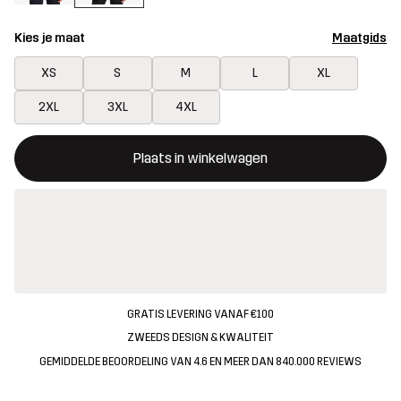
Kies je maat
Maatgids
XS
S
M
L
XL
2XL
3XL
4XL
Deze knop opent een modal met de bevestiging van een nieuw i
{{size}} niet beschikbaar
Plaats in winkelwagen
GRATIS LEVERING VANAF €100
ZWEEDS DESIGN & KWALITEIT
GEMIDDELDE BEOORDELING VAN 4.6 EN MEER DAN 840.000 REVIEWS