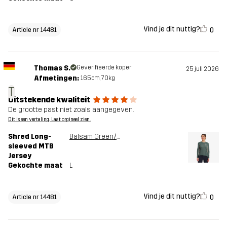
Vind je dit nuttig?
0
Article nr 14481
Thomas S.
Geverifieerde koper
25 juli 2026
Afmetingen:
165cm, 70kg
T
Uitstekende kwaliteit
De grootte past niet zoals aangegeven.
Dit is een vertaling. Laat orgineel zien.
Shred Long-
Balsam Green/Shadow
sleeved MTB
Jersey
Gekochte maat
L
Vind je dit nuttig?
0
Article nr 14481