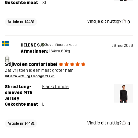
Gekochte maat
XL
Vind je dit nuttig?
0
Article nr 14481
HELENE S.
Geverifieerde koper
29 mei 2026
Afmetingen:
164cm, 60kg
H
Stijlvol en comfortabel
Zat vrij toen ik een maat groter nam
Dit is een vertaling. Laat orgineel zien.
Shred Long-
Black/Turbulence Blue
sleeved MTB
Jersey
Gekochte maat
L
Vind je dit nuttig?
0
Article nr 14481