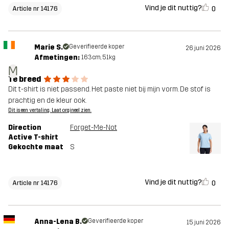
Vind je dit nuttig?
0
Article nr 14176
Marie S.
Geverifieerde koper
26 juni 2026
Afmetingen:
163cm, 51kg
M
Te breed
Dit t-shirt is niet passend. Het paste niet bij mijn vorm. De stof is
prachtig en de kleur ook.
Dit is een vertaling. Laat orgineel zien.
Direction
Forget-Me-Not
Active T-shirt
Gekochte maat
S
Vind je dit nuttig?
0
Article nr 14176
Anna-Lena B.
Geverifieerde koper
15 juni 2026