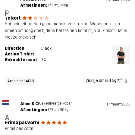
Afmetingen:
172cm, 96kg
P
Te kort
Het shirt zit op zich goed, maar is veel te kort. Wanneer ik mijn
armen omhoog doe tijdens het trainen, komt mijn buik bloot. Dat is
niet zo praktisch
Direction
Black
Active T-shirt
Gekochte maat
3XL
Vind je dit nuttig?
0
Article nr 14176
Alice K.
Geverifieerde koper
17 maart 2026
Afmetingen:
178cm, 69kg
A
Prima pasvorm
Prima pasvorm