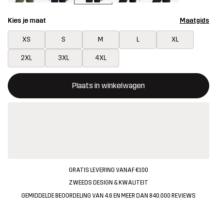
Kies je maat
Maatgids
XS
S
M
L
XL
2XL
3XL
4XL
Deze knop opent een modal met de bevestiging van een nieuw i
{{size}} niet beschikbaar
Plaats in winkelwagen
GRATIS LEVERING VANAF €100
ZWEEDS DESIGN & KWALITEIT
GEMIDDELDE BEOORDELING VAN 4.6 EN MEER DAN 840.000 REVIEWS