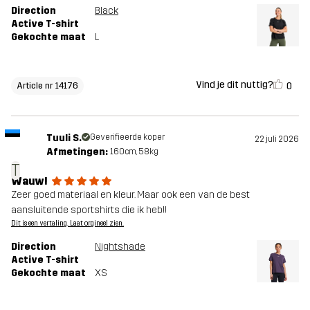
Direction
Black
Active T-shirt
Gekochte maat
L
Vind je dit nuttig?
0
Article nr 14176
Tuuli S.
Geverifieerde koper
22 juli 2026
Afmetingen:
160cm, 58kg
T
Wauw!
Zeer goed materiaal en kleur. Maar ook een van de best
aansluitende sportshirts die ik heb!!
Dit is een vertaling. Laat orgineel zien.
Direction
Nightshade
Active T-shirt
Gekochte maat
XS