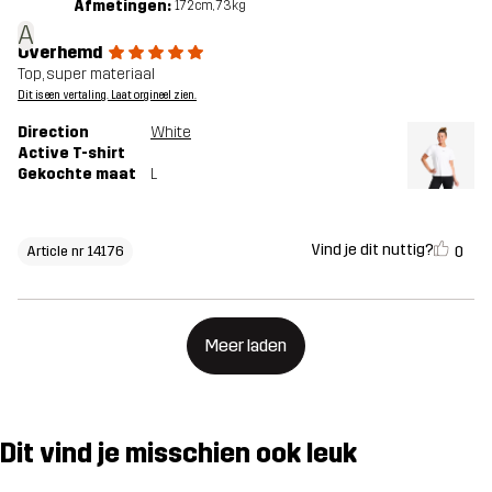
Afmetingen:
172cm, 73kg
A
Overhemd
Top, super materiaal
Dit is een vertaling. Laat orgineel zien.
Direction
White
Active T-shirt
Gekochte maat
L
Vind je dit nuttig?
0
Article nr 14176
Meer laden
Dit vind je misschien ook leuk