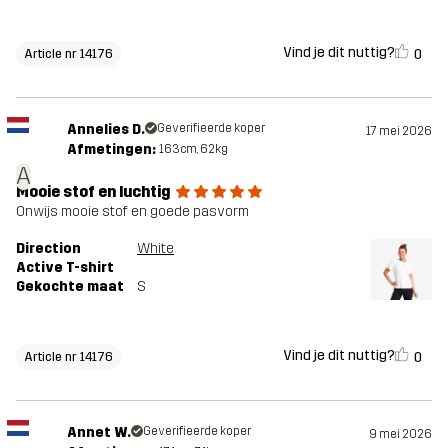
Vind je dit nuttig?
0
Article nr 14176
Annelies D.
Geverifieerde koper
17 mei 2026
Afmetingen:
163cm, 62kg
A
Mooie stof en luchtig
Onwijs mooie stof en goede pasvorm
Direction
White
Active T-shirt
Gekochte maat
S
Vind je dit nuttig?
0
Article nr 14176
Annet W.
Geverifieerde koper
9 mei 2026