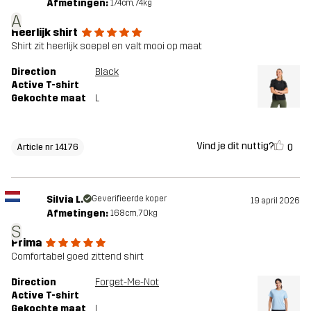
Afmetingen:
174cm, 74kg
A
Heerlijk shirt
Shirt zit heerlijk soepel en valt mooi op maat
Direction
Black
Active T-shirt
Gekochte maat
L
Vind je dit nuttig?
0
Article nr 14176
Silvia L.
Geverifieerde koper
19 april 2026
Afmetingen:
168cm, 70kg
S
Prima
Comfortabel goed zittend shirt
Direction
Forget-Me-Not
Active T-shirt
Gekochte maat
L