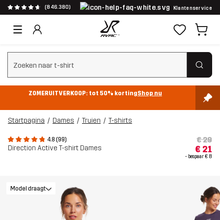
(846.380)
Klantenservice
Zoeken wissen
ZOMERUITVERKOOP: tot 50% korting
Shop nu
Startpagina
Dames
Truien
T-shirts
€ 29
4.8 (99)
Direction Active T-shirt Dames
€ 21
- bespaar
€ 8
Model draagt