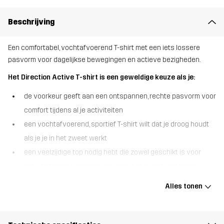
Beschrijving
Een comfortabel, vochtafvoerend T-shirt met een iets lossere
pasvorm voor dagelijkse bewegingen en actieve bezigheden.
Het Direction Active T-shirt is een geweldige keuze als je:
de voorkeur geeft aan een ontspannen, rechte pasvorm voor
comfort tijdens al je activiteiten
een vochtafvoerend, sportief T-shirt wilt dat je droog houdt
als je je in het zweet werkt
een veelzijdige top nodig hebt die zowel geschikt is voor
activiteiten met een lage als activiteiten met een hoge
intensiteit
Alles tonen
Het Direction Active T-shirt biedt de perfecte mix van comfort, stijl
en prestaties. Ontworpen met een meer rechte pasvorm, geeft het
je bewegingsvrijheid terwijl het een strakke, sportieve look