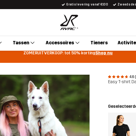
Gratis levering vanaf €100
Zweeds desi
Tassen
Accessoires
Tieners
Activite
ZOMERUITVERKOOP: tot 50% korting
Shop nu
4.6 
Easy T-shirt 
Geselecteerde