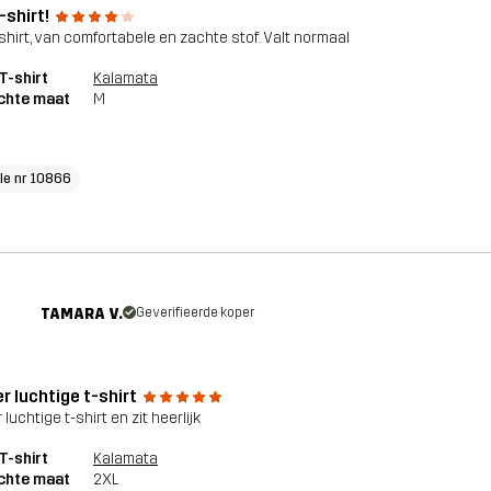
t-shirt!
t-shirt, van comfortabele en zachte stof. Valt normaal
T-shirt
Kalamata
chte maat
M
cle nr 10866
TAMARA V.
Geverifieerde koper
r luchtige t-shirt
 luchtige t-shirt en zit heerlijk
T-shirt
Kalamata
chte maat
2XL