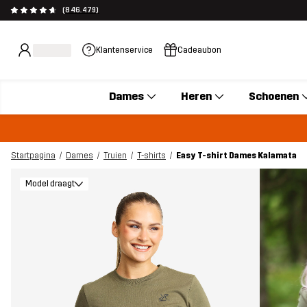
(846.479)
Klantenservice
Cadeaubon
Dames
Heren
Schoenen
Startpagina
Dames
Truien
T-shirts
Easy T-shirt Dames Kalamata
Model draagt