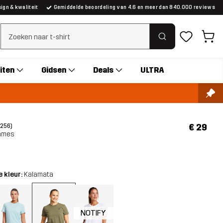
gn & kwaliteit
Gemiddelde beoordeling van 4.6 en meer dan 840.000 reviews
Zoeken wissen
iten
Gidsen
Deals
ULTRA
€ 29
(256)
Dames
 kleur:
Kalamata
NOTIFY