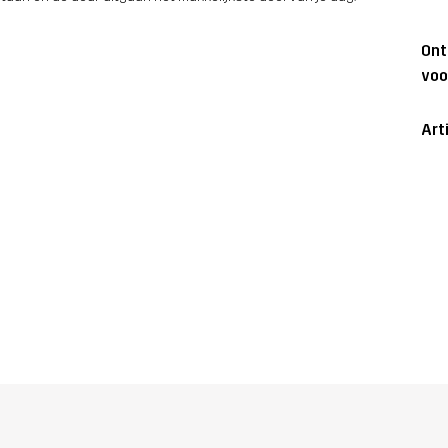
On
voo
Art