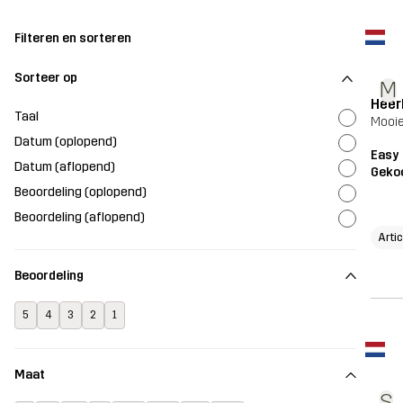
Filteren en sorteren
Sorteer op
M
Heerl
Taal
Mooie 
Datum (oplopend)
Easy 
Datum (aflopend)
Geko
Beoordeling (oplopend)
Beoordeling (aflopend)
Arti
Beoordeling
5
4
3
2
1
Maat
S