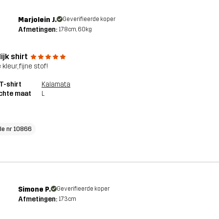
Marjolein J.
Geverifieerde koper
Afmetingen:
178cm, 60kg
ijk shirt
kleur, fijne stof!
T-shirt
Kalamata
chte maat
L
cle nr 10866
Simone P.
Geverifieerde koper
Afmetingen:
173cm