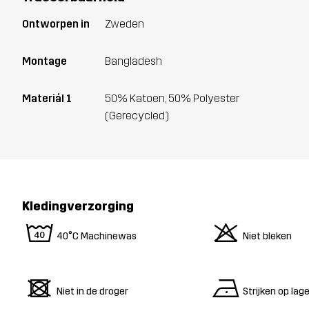
Ontworpen in
Zweden
Montage
Bangladesh
Materiál 1
50% Katoen, 50% Polyester
(Gerecycled)
Kledingverzorging
8
o
40°C Machinewas
Niet bleken
d
n
Niet in de droger
Strijken op la