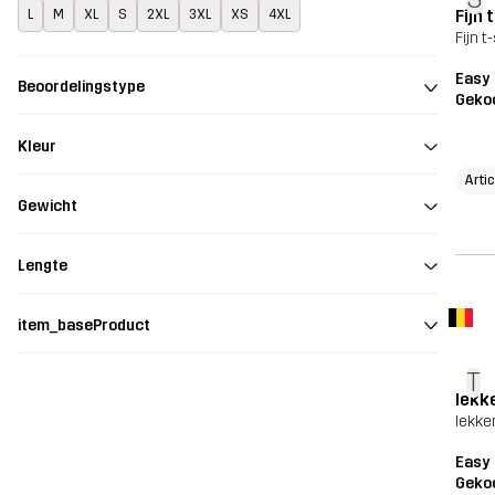
Fijn 
L
M
XL
S
2XL
3XL
XS
4XL
Fijn 
Easy 
Beoordelingstype
Geko
Kleur
Arti
Gewicht
Lengte
item_baseProduct
T
lekke
lekker
Easy 
Geko