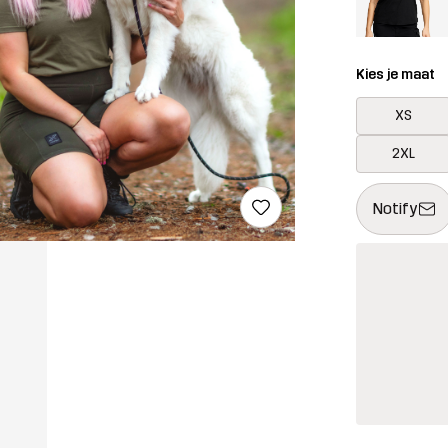
Kies je maat
XS
2XL
Deze knop op
{{size}} niet
Notify