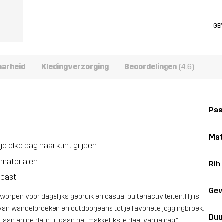
GE
aarheid
Kledingverzorging
Beoordelingen
(4.6)
Pa
Mat
je elke dag naar kunt grijpen
 materialen
Rib
 past
Gew
worpen voor dagelijks gebruik en casual buitenactiviteiten. Hij is
 van wandelbroeken en outdoorjeans tot je favoriete joggingbroek.
Duu
pstaan en de deur uitgaan het makkelijkste deel van je dag."