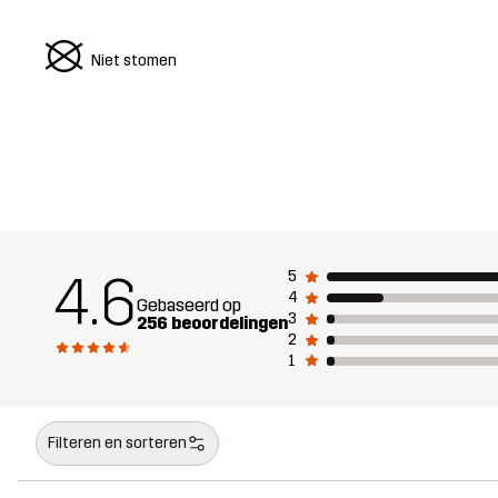
U
Niet stomen
4.6
5
4
Gebaseerd op
3
256 beoordelingen
2
1
Filteren en sorteren