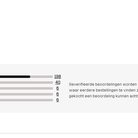
198
40
Geverifieerde beoordelingen worden i
6
waar eerdere bestellingen te vinden zi
6
gekocht een beoordeling kunnen acht
6