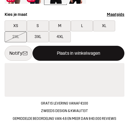
Kies je maat
Maatgids
XS
S
M
L
XL
2XL
3XL
4XL
Deze knop opent een modal met de bevestiging van een nieuw i
{{size}} niet beschikbaar
Notify
Plaats in winkelwagen
GRATIS LEVERING VANAF €100
ZWEEDS DESIGN & KWALITEIT
GEMIDDELDE BEOORDELING VAN 4.6 EN MEER DAN 840.000 REVIEWS