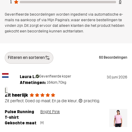
1
0
Geverifieerde beoordelingen worden ingediend via automatische e-
mails na aankoop of via Mijn Pagina's, waar eerdere bestellingen te
vinden zijn. Dit zorgt ervoor dat alleen klanten die het product hebben
gekocht een beoordeling kunnen achterlaten.
Filteren en sorteren
60 Beoordelingen
Laura L.
Geverifieerde koper
30 juni 2026
Afmetingen:
164cm, 70kg
L
Zit heerlijk
Zit perfect. Goed op maat. En ja die kleur...😍 prachtig.
Pulse Running
Bright Pink
T-shirt
Gekochte maat
M