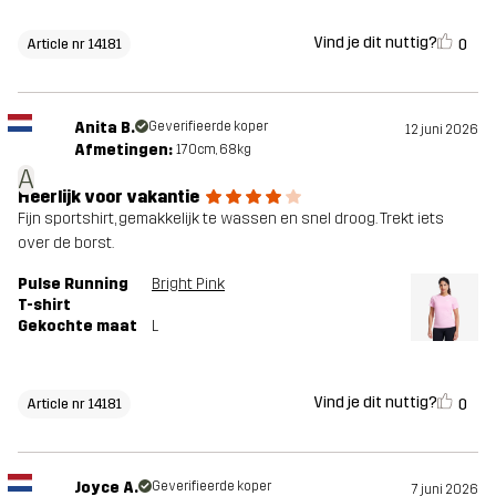
Vind je dit nuttig?
0
Article nr 14181
Anita B.
Geverifieerde koper
12 juni 2026
Afmetingen:
170cm, 68kg
A
Heerlijk voor vakantie
Fijn sportshirt, gemakkelijk te wassen en snel droog. Trekt iets
over de borst.
Pulse Running
Bright Pink
T-shirt
Gekochte maat
L
Vind je dit nuttig?
0
Article nr 14181
Joyce A.
Geverifieerde koper
7 juni 2026