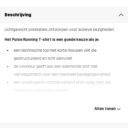
Beschrijving
Lichtgewicht prestaties, ontworpen voor actieve bezigheden.
Het Pulse Running T-shirt is een goede keuze als je:
een technische top met korte mouwen wilt die
gestructureerd en licht aanvoelt
de voorkeur geeft aan een ademende stof met
vierwegstretch voor een maximale bewegingsvrijheid
een sneldrogend, vochtafvoerend shirt nodig hebt dat
intensieve activiteiten aankan
Het Pulse Running T-shirt combineert hoogwaardige functie met
alledaagse veelzijdigheid. Het is gemaakt van een
Alles tonen
gestructureerde stof met vierwegstretch en biedt uitstekende
flexibiliteit, ademend vermogen en de hele dag door comfort.