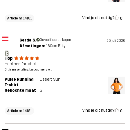
Vind je dit nuttig?
0
Article nr 14181
Gerda S.
Geverifieerde koper
25 juli 2026
Afmetingen:
160cm, 51kg
G
Top
Heel comfortabel
Dit is een vertaling. Laat orgineel zien.
Pulse Running
Desert Sun
T-shirt
Gekochte maat
S
Vind je dit nuttig?
0
Article nr 14181