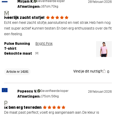
Mirjam K.
Geverifieerde koper
28 februari 2026
Afmetingen:
167cm, 70kg
M
Heerlijk zacht stofje!
Echt een heel zacht stofje, aansluitend en niet strak. Heb hem nog
niet super actief kunnen testen. En ben erg enthusiasts over de fit
een feeling.
Pulse Running
Bright Pink
T-shirt
Gekochte maat
M
Vind je dit nuttig?
0
Article nr 14181
Popescu V.
Geverifieerde koper
28 februari 2026
Afmetingen:
175cm, 56kg
P
Ik ben erg tevreden
De maat past perfect, voelt erg aangenaam aan. De kleur is