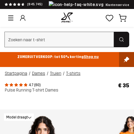
(845.745)
Klantenservice
Zoeken wissen
ZOMERUITVERKOOP: tot 50% korting
Shop nu
Startpagina
Dames
Truien
T-shirts
€ 35
4.7 (60)
Pulse Running T-shirt Dames
Model draagt