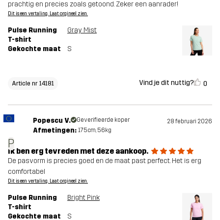
prachtig en precies zoals getoond. Zeker een aanrader!
Dit is een vertaling. Laat orgineel zien.
Pulse Running
Gray Mist
T-shirt
Gekochte maat
S
Vind je dit nuttig?
0
Article nr 14181
Popescu V.
Geverifieerde koper
28 februari 2026
Afmetingen:
175cm, 56kg
P
Ik ben erg tevreden met deze aankoop.
De pasvorm is precies goed en de maat past perfect. Het is erg
comfortabel
Dit is een vertaling. Laat orgineel zien.
Pulse Running
Bright Pink
T-shirt
Gekochte maat
S