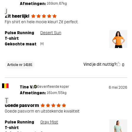
Afmetingen:
169cm, 67kg
J
Zit heerlijk!
Fijn shirt en hele mooie kleur! Zit perfect.
Pulse Running
Desert Sun
T-shirt
Gekochte maat
M
Vind je dit nuttig?
0
Article nr 14181
Tine V.
Geverifieerde koper
6 mei 2026
Afmetingen:
161cm, 55kg
T
Goede pasvorm
Goede pasvorm en uitstekende kwaliteit
Pulse Running
Gray Mist
T-shirt