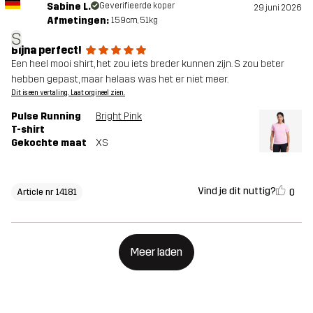
Sabine L.
Geverifieerde koper
29 juni 2026
Afmetingen:
159cm, 51kg
S
Bijna perfect!
Een heel mooi shirt, het zou iets breder kunnen zijn. S zou beter
hebben gepast, maar helaas was het er niet meer.
Dit is een vertaling. Laat orgineel zien.
Pulse Running
Bright Pink
T-shirt
Gekochte maat
XS
Vind je dit nuttig?
0
Article nr 14181
Meer laden