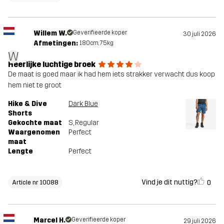
Willem W.
Geverifieerde koper
30 juli 2026
Afmetingen:
180cm, 75kg
W
Heerlijke luchtige broek
De maat is goed maar ik had hem iets strakker verwacht dus koop
hem niet te groot
Hike & Dive
Dark Blue
Shorts
Gekochte maat
S
, Regular
Waargenomen
Perfect
maat
Lengte
Perfect
Vind je dit nuttig?
0
Article nr 10088
Marcel H.
Geverifieerde koper
29 juli 2026