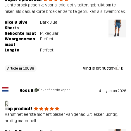
Lichte broek geschikt voor allerlei activiteiten, gebruikt om te
hiken, als casual korte broek en zelfs te gebruiken als zwembroek.
Hike & Dive
Dark Blue
Shorts
Gekochte maat
M
, Regular
Waargenomen
Perfect
maat
Lengte
Perfect
Vind je dit nuttig?
0
Article nr 10088
Roos B.
Geverifieerde koper
4 augustus 2026
R
Top product!
Vanaf het eerste moment plezier van gehad! Zit lekker luchtig,
prettig materiaal!