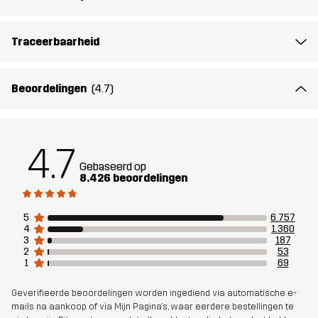
Materiál 1
77% Polyester (Gerecycled), 15% Katoen,
Traceerbaarheid
8% Elastaan
Beoordelingen
(4.7)
Voering
95% Polyester (Gerecycled), 5%
Polyester
4.7
Duurzaamheid
Details over gerecyclede materialen
lees hier
Gebaseerd op
8.426 beoordelingen
Bluesign® approved
lees hier
5
6.757
4
1.360
Ontworpen
ALLROUND
WANDELEN
3
187
voor
2
53
1
69
Artikelnummer
10088_2702
Geverifieerde beoordelingen worden ingediend via automatische e-
mails na aankoop of via Mijn Pagina's, waar eerdere bestellingen te