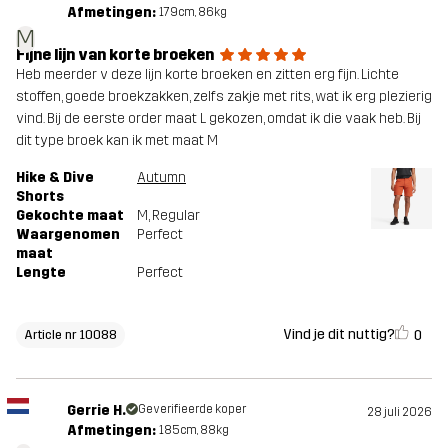
Afmetingen:
179cm, 86kg
M
Fijne lijn van korte broeken
Heb meerder v deze lijn korte broeken en zitten erg fijn. Lichte
stoffen, goede broekzakken, zelfs zakje met rits, wat ik erg plezierig
vind. Bij de eerste order maat L gekozen, omdat ik die vaak heb. Bij
dit type broek kan ik met maat M
Hike & Dive
Autumn
Shorts
Gekochte maat
M
, Regular
Waargenomen
Perfect
maat
Lengte
Perfect
Vind je dit nuttig?
0
Article nr 10088
Gerrie H.
Geverifieerde koper
28 juli 2026
Afmetingen:
185cm, 88kg