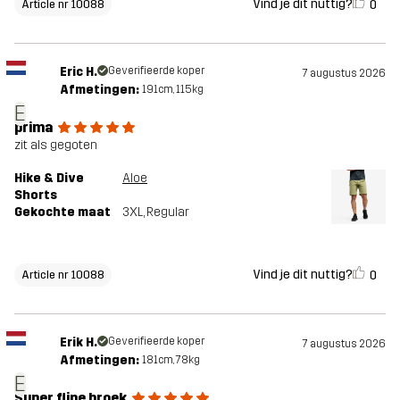
Vind je dit nuttig?
0
Article nr 10088
Eric H.
Geverifieerde koper
7 augustus 2026
Afmetingen:
191cm, 115kg
E
prima
zit als gegoten
Hike & Dive
Aloe
Shorts
Gekochte maat
3XL
, Regular
Vind je dit nuttig?
0
Article nr 10088
Erik H.
Geverifieerde koper
7 augustus 2026
Afmetingen:
181cm, 78kg
E
Super fijne broek