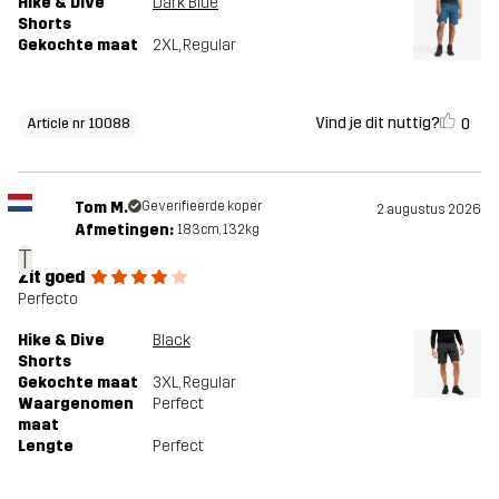
Hike & Dive
Dark Blue
Shorts
Gekochte maat
2XL
, Regular
Vind je dit nuttig?
0
Article nr 10088
Tom M.
Geverifieerde koper
2 augustus 2026
Afmetingen:
183cm, 132kg
T
Zit goed
Perfecto
Hike & Dive
Black
Shorts
Gekochte maat
3XL
, Regular
Waargenomen
Perfect
maat
Lengte
Perfect