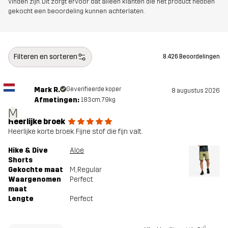
vinden zijn. Dit zorgt ervoor dat alleen klanten die het product hebben
gekocht een beoordeling kunnen achterlaten.
Filteren en sorteren
8.426 Beoordelingen
Mark R.
Geverifieerde koper
8 augustus 2026
Afmetingen:
183cm, 79kg
M
Heerlijke broek
Heerlijke korte broek. Fijne stof die fijn valt.
Hike & Dive
Aloe
Shorts
Gekochte maat
M
, Regular
Waargenomen
Perfect
maat
Lengte
Perfect