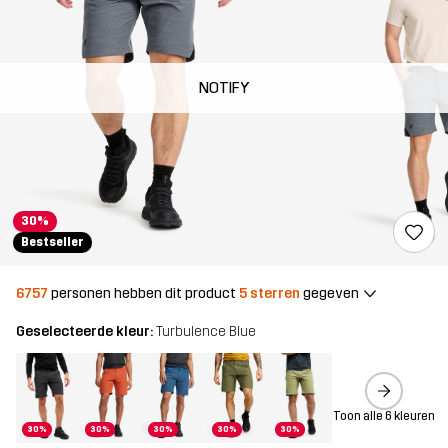
NOTIFY
30%
Bestseller
6757
personen hebben dit product
5 sterren
gegeven
Geselecteerde kleur:
Turbulence Blue
Toon alle 6 kleuren
30%
30%
30%
30%
30%