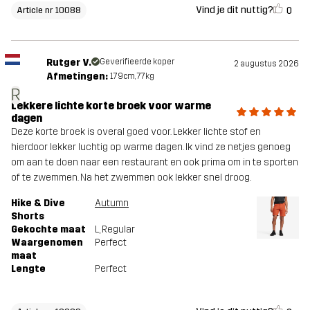
Vind je dit nuttig?
0
Article nr 10088
Rutger V.
Geverifieerde koper
2 augustus 2026
Afmetingen:
179cm, 77kg
R
Lekkere lichte korte broek voor warme
dagen
Deze korte broek is overal goed voor. Lekker lichte stof en
hierdoor lekker luchtig op warme dagen. Ik vind ze netjes genoeg
om aan te doen naar een restaurant en ook prima om in te sporten
of te zwemmen. Na het zwemmen ook lekker snel droog.
Hike & Dive
Autumn
Shorts
Gekochte maat
L
, Regular
Waargenomen
Perfect
maat
Lengte
Perfect