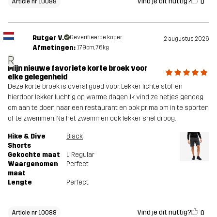
Vind je dit nuttig?
0
Article nr 10088
Rutger V.
Geverifieerde koper
2 augustus 2026
Afmetingen:
179cm, 76kg
R
Mijn nieuwe favoriete korte broek voor
elke gelegenheid
Deze korte broek is overal goed voor. Lekker lichte stof en
hierdoor lekker luchtig op warme dagen. Ik vind ze netjes genoeg
om aan te doen naar een restaurant en ook prima om in te sporten
of te zwemmen. Na het zwemmen ook lekker snel droog.
Hike & Dive
Black
Shorts
Gekochte maat
L
, Regular
Waargenomen
Perfect
maat
Lengte
Perfect
Vind je dit nuttig?
0
Article nr 10088