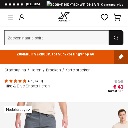
(846.315)
Klantenservice
Zoeken wissen
ZOMERUITVERKOOP: tot 50% korting
Shop nu
Startpagina
Heren
Broeken
Korte broeken
€ 59
4.7 (8.418)
Hike & Dive Shorts Heren
€ 41
- bespaar
€ 18
Model draagt