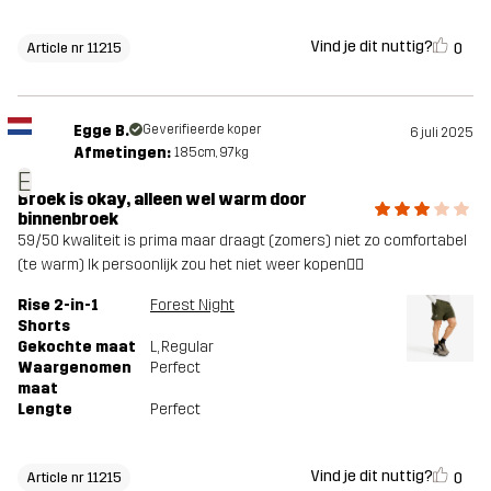
Vind je dit nuttig?
0
Article nr 11215
Egge B.
Geverifieerde koper
6 juli 2025
Afmetingen:
185cm, 97kg
E
Broek is okay, alleen wel warm door
binnenbroek
59/50 kwaliteit is prima maar draagt (zomers) niet zo comfortabel
(te warm) Ik persoonlijk zou het niet weer kopen🤷‍♂️
Rise 2-in-1
Forest Night
Shorts
Gekochte maat
L
, Regular
Waargenomen
Perfect
maat
Lengte
Perfect
Vind je dit nuttig?
0
Article nr 11215