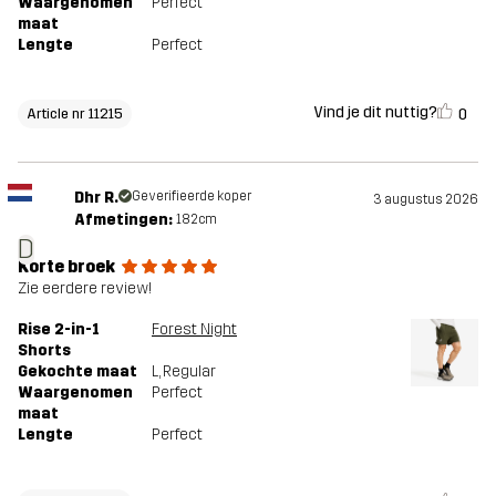
Waargenomen
Perfect
maat
Lengte
Perfect
Vind je dit nuttig?
0
Article nr 11215
Dhr R.
Geverifieerde koper
3 augustus 2026
Afmetingen:
182cm
D
Korte broek
Zie eerdere review!
Rise 2-in-1
Forest Night
Shorts
Gekochte maat
L
, Regular
Waargenomen
Perfect
maat
Lengte
Perfect