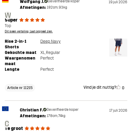
Wolfgang J.
Geverifieerde koper
19 juli 2026
Afmetingen:
182cm, 93kg
W
Super
Top
Dit is een vertaling. Laat orgineel zien.
Rise 2-in-1
Deep Navy
Shorts
Gekochte maat
XL
, Regular
Waargenomen
Perfect
maat
Lengte
Perfect
Vind je dit nuttig?
0
Article nr 11215
Christian F.
Geverifieerde koper
17 juli 2026
Afmetingen:
178cm, 74kg
C
Te groot