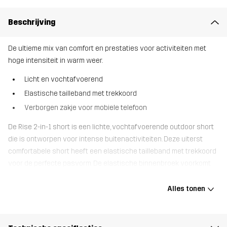
Beschrijving
De ultieme mix van comfort en prestaties voor activiteiten met
hoge intensiteit in warm weer.
Licht en vochtafvoerend
Elastische tailleband met trekkoord
Verborgen zakje voor mobiele telefoon
De Rise 2-in-1 short is een lichte, vochtafvoerende outdoor short
die is ontworpen voor intense buitenactiviteiten. Deze uiterst
comfortabele short heeft een elastische tailleband met trekkoord
voor de perfecte pasvorm. De elastische binnenbroek voorkomt
wrijving en heeft een zak op de dij voor je mobiele telefoon. De
buitenbroek heeft een zijzak met rits. De Rise 2-in-1 short is ideaal
Alles tonen
voor intense buitenactiviteiten die een rekbare outdoor short met
een supercomfortabele pasvorm vereisen.