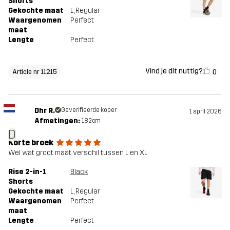
Shorts
Gekochte maat
L
, Regular
Waargenomen
Perfect
maat
Lengte
Perfect
Vind je dit nuttig?
0
Article nr 11215
Dhr R.
Geverifieerde koper
1 april 2026
Afmetingen:
182cm
D
Korte broek
Wel wat groot maat verschil tussen L en XL
Rise 2-in-1
Black
Shorts
Gekochte maat
L
, Regular
Waargenomen
Perfect
maat
Lengte
Perfect