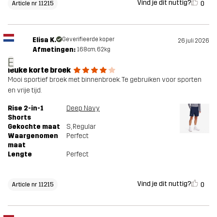
Vind je dit nuttig?
0
Article nr 11215
Elisa K.
Geverifieerde koper
26 juli 2026
Afmetingen:
168cm, 62kg
E
leuke korte broek
Mooi sportief broek met binnenbroek. Te gebruiken voor sporten
en vrije tijd.
Rise 2-in-1
Deep Navy
Shorts
Gekochte maat
S
, Regular
Waargenomen
Perfect
maat
Lengte
Perfect
Vind je dit nuttig?
0
Article nr 11215