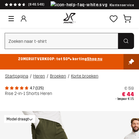
(846.549)
Klantenservice
Zoeken wissen
ZOMERUITVERKOOP: tot 50% korting
Shop nu
Startpagina
Heren
Broeken
Korte broeken
€ 59
4.7 (125)
Rise 2-in-1 Shorts Heren
€ 44
- bespaar
€ 15
Model draagt