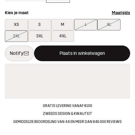
Kies je maat
Maatgids
XS
S
M
L
XL
2XL
3XL
4XL
Deze knop opent een modal met de bevestiging van een nieuw i
{{size}} niet beschikbaar
Notify
Plaats in winkelwagen
GRATIS LEVERING VANAF €100
ZWEEDS DESIGN & KWALITEIT
GEMIDDELDE BEOORDELING VAN 4.6 EN MEER DAN 840.000 REVIEWS