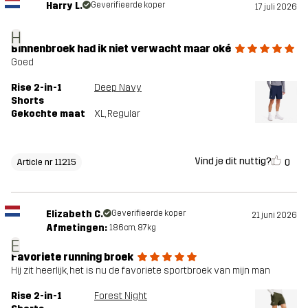
Harry L.
Geverifieerde koper
17 juli 2026
H
Binnenbroek had ik niet verwacht maar oké
Goed
Rise 2-in-1
Deep Navy
Shorts
Gekochte maat
XL
, Regular
Vind je dit nuttig?
0
Article nr 11215
Elizabeth C.
Geverifieerde koper
21 juni 2026
Afmetingen:
186cm, 87kg
E
Favoriete running broek
Hij zit heerlijk, het is nu de favoriete sportbroek van mijn man
Rise 2-in-1
Forest Night