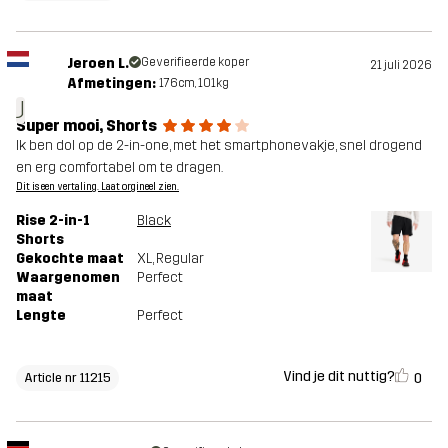
Jeroen L.
Geverifieerde koper
21 juli 2026
Afmetingen:
176cm, 101kg
J
Super mooi, Shorts
Ik ben dol op de 2-in-one, met het smartphonevakje, snel drogend
en erg comfortabel om te dragen.
Dit is een vertaling. Laat orgineel zien.
Rise 2-in-1
Black
Shorts
Gekochte maat
XL
, Regular
Waargenomen
Perfect
maat
Lengte
Perfect
Vind je dit nuttig?
0
Article nr 11215