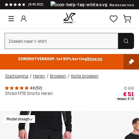
(845.812)
Klantenservice
Zoeken wissen
ZOMERUITVERKOOP: tot 50% korting
Shop nu
Startpagina
Heren
Broeken
Korte broeken
€ 69
4.8 (52)
Shred MTB Shorts Heren
€ 51
- bespaar
€ 18
Model draagt