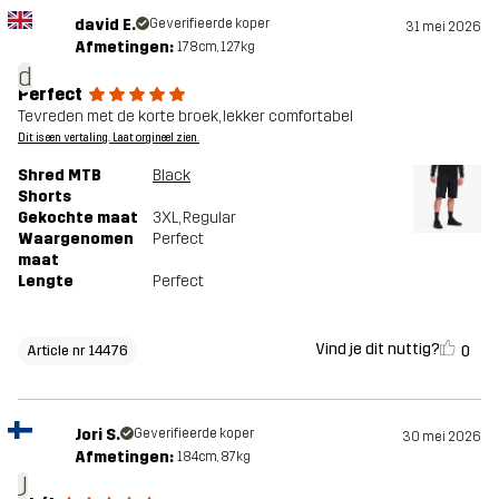
david E.
Geverifieerde koper
31 mei 2026
Afmetingen:
178cm, 127kg
d
Perfect
Tevreden met de korte broek, lekker comfortabel
Dit is een vertaling. Laat orgineel zien.
Shred MTB
Black
Shorts
Gekochte maat
3XL
, Regular
Waargenomen
Perfect
maat
Lengte
Perfect
Vind je dit nuttig?
0
Article nr 14476
Jori S.
Geverifieerde koper
30 mei 2026
Afmetingen:
184cm, 87kg
J