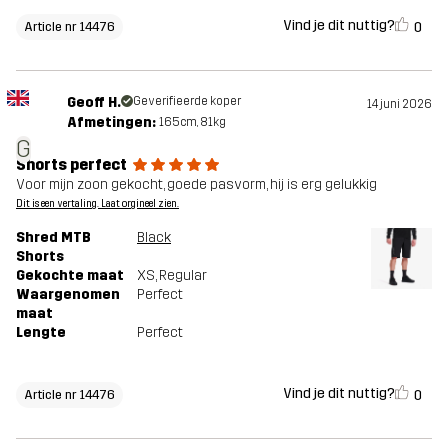
Vind je dit nuttig?
0
Article nr 14476
Geoff H.
Geverifieerde koper
14 juni 2026
Afmetingen:
165cm, 81kg
G
Shorts perfect
Voor mijn zoon gekocht, goede pasvorm, hij is erg gelukkig
Dit is een vertaling. Laat orgineel zien.
Shred MTB
Black
Shorts
Gekochte maat
XS
, Regular
Waargenomen
Perfect
maat
Lengte
Perfect
Vind je dit nuttig?
0
Article nr 14476