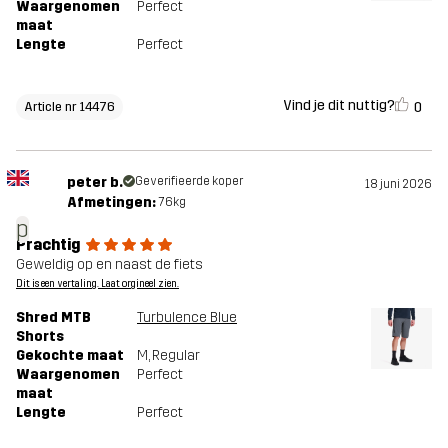
Waargenomen
Perfect
maat
Lengte
Perfect
Vind je dit nuttig?
0
Article nr 14476
peter b.
Geverifieerde koper
18 juni 2026
Afmetingen:
76kg
p
Prachtig
Geweldig op en naast de fiets
Dit is een vertaling. Laat orgineel zien.
Shred MTB
Turbulence Blue
Shorts
Gekochte maat
M
, Regular
Waargenomen
Perfect
maat
Lengte
Perfect