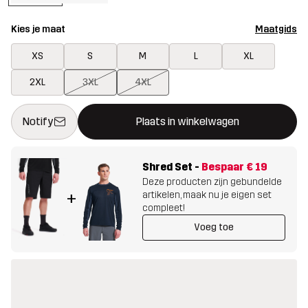
Kies je maat
Maatgids
XS
S
M
L
XL
2XL
3XL
4XL
Deze knop opent een modal met de bevestiging van een nieuw i
{{size}} niet beschikbaar
Notify
Plaats in winkelwagen
Shred Set
-
Bespaar
€ 19
Deze producten zijn gebundelde
artikelen, maak nu je eigen set
+
compleet!
Voeg toe