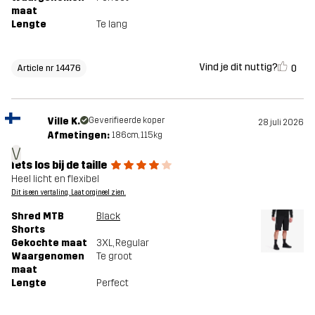
maat
Lengte
Te lang
Vind je dit nuttig?
0
Article nr 14476
Ville K.
Geverifieerde koper
28 juli 2026
Afmetingen:
186cm, 115kg
V
Iets los bij de taille
Heel licht en flexibel
Dit is een vertaling. Laat orgineel zien.
Shred MTB
Black
Shorts
Gekochte maat
3XL
, Regular
Waargenomen
Te groot
maat
Lengte
Perfect