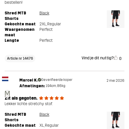
bestellen!
Shred MTB
Black
Shorts
Gekochte maat
2XL
, Regular
Waargenomen
Perfect
maat
Lengte
Perfect
Vind je dit nuttig?
0
Article nr 14476
Marcel K.
Geverifieerde koper
2 mei 2026
Afmetingen:
194cm, 86kg
M
Zit als gegoten.
Lekker lichte stretchy stof.
Shred MTB
Black
Shorts
Gekochte maat
XL
, Regular