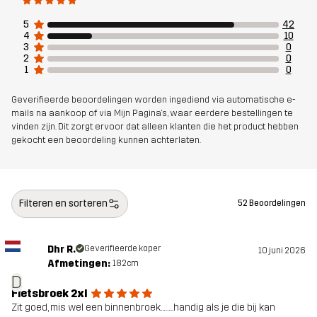
5
42
Pasvorm
REGULAR
4
10
3
0
2
0
1
0
Materiál 1
87% Polyamide (Gerecycled), 13%
Elastaan
Geverifieerde beoordelingen worden ingediend via automatische e-
mails na aankoop of via Mijn Pagina's, waar eerdere bestellingen te
Gewicht
260g in maat Medium
vinden zijn. Dit zorgt ervoor dat alleen klanten die het product hebben
gekocht een beoordeling kunnen achterlaten.
Ontworpen
FIETSEN
voor
Filteren en sorteren
52 Beoordelingen
Artikelnummer
14476_2001
Dhr R.
Geverifieerde koper
10 juni 2026
Afmetingen:
182cm
D
Fietsbroek 2xl
Zit goed, mis wel een binnenbroek……..handig als je die bij kan