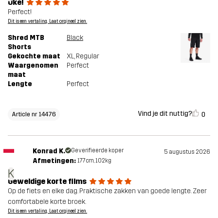
Oké!
Perfect!
Dit is een vertaling. Laat orgineel zien.
Shred MTB
Black
Shorts
Gekochte maat
XL
, Regular
Waargenomen
Perfect
maat
Lengte
Perfect
Vind je dit nuttig?
0
Article nr 14476
Konrad K.
Geverifieerde koper
5 augustus 2026
Afmetingen:
177cm, 102kg
K
Geweldige korte films
Op de fiets en elke dag. Praktische zakken van goede lengte. Zeer
comfortabele korte broek.
Dit is een vertaling. Laat orgineel zien.