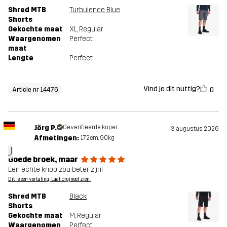
Shred MTB
Turbulence Blue
Shorts
Gekochte maat
XL
, Regular
Waargenomen
Perfect
maat
Lengte
Perfect
Vind je dit nuttig?
0
Article nr 14476
Jörg P.
Geverifieerde koper
3 augustus 2026
Afmetingen:
172cm, 90kg
J
Goede broek, maar
Een echte knop zou beter zijn!
Dit is een vertaling. Laat orgineel zien.
Shred MTB
Black
Shorts
Gekochte maat
M
, Regular
Waargenomen
Perfect