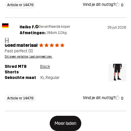
Vind je dit nuttig?
0
Article nr 14476
Heiko F.
Geverifieerde koper
26 juli 2026
Afmetingen:
184cm, 112kg
H
Goed materiaal
Past perfect 👍🏽
Dit is een vertaling. Laat orgineel zien.
Shred MTB
Black
Shorts
Gekochte maat
XL
, Regular
Vind je dit nuttig?
0
Article nr 14476
Meer laden