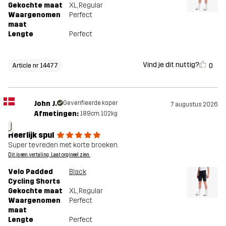
Gekochte maat
XL
, Regular
Waargenomen
Perfect
maat
Lengte
Perfect
Vind je dit nuttig?
0
Article nr 14477
John J.
Geverifieerde koper
7 augustus 2026
Afmetingen:
189cm, 102kg
J
Heerlijk spul
Super tevreden met korte broeken.
Dit is een vertaling. Laat orgineel zien.
Velo Padded
Black
Cycling Shorts
Gekochte maat
XL
, Regular
Waargenomen
Perfect
maat
Lengte
Perfect