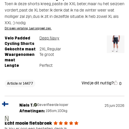
Toen ik deze shorts kreeg, paste de XXL beter, maar nu het seizoen
vordert, past de XL beter. Ik denk dat ik na de winter weer wat
molliger zal zijn, dus ik zit in dezelfde situatie. Ik heb zowel XL als
XXL :) nodig
Dit is een vertaling. Laat orgineel zien.
Velo Padded
Deep Navy
Cycling Shorts
Gekochte maat
2XL
, Regular
Waargenomen
Te groot
maat
Lengte
Perfect
Vind je dit nuttig?
0
Article nr 14477
Niels T.
Geverifieerde koper
25 juni 2026
Afmetingen:
196cm, 100kg
N
Echt mooie fietsbroek
Ik zou er nog een bestellen, denk ik