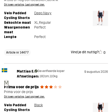
Dit is een vertaling. Laat orgineel zien.
Velo Padded
Deep Navy
Cycling Shorts
Gekochte maat
XL
, Regular
Waargenomen
Perfect
maat
Lengte
Perfect
Vind je dit nuttig?
0
Article nr 14477
Mattias E.
Geverifieerde koper
9 augustus 2026
Afmetingen:
182cm, 110kg
M
Prima voor de prijs
Prima voor de prijs
Dit is een vertaling. Laat orgineel zien.
Velo Padded
Black
Cycling Shorts