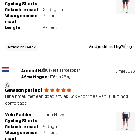
Cycling Shorts
Gekochte maat
XL
, Regular
Waargenomen
Perfect
maat
Lengte
Perfect
Vind je dit nuttig?
0
Article nr 14477
Arnoud H.
Geverifieerde koper
5 mei 2026
Afmetingen:
176cm, 76kg
A
Gewoon perfect
Fijne broek, met een goed zitvlak. Ook voor ritjes van 100km nog
confortabel.
Velo Padded
Deep Navy
Cycling Shorts
Gekochte maat
S
, Regular
Waargenomen
Perfect
maat