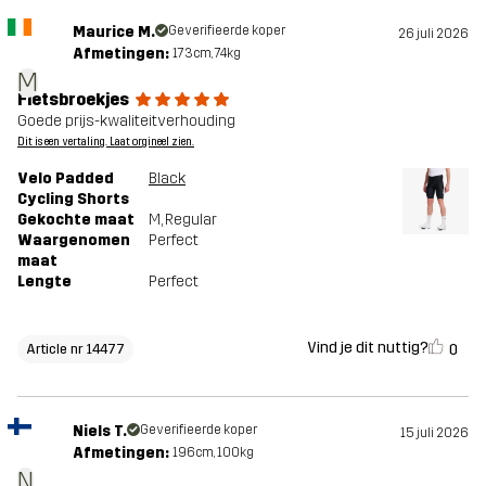
Maurice M.
Geverifieerde koper
26 juli 2026
Afmetingen:
173cm, 74kg
M
Fietsbroekjes
Goede prijs-kwaliteitverhouding
Dit is een vertaling. Laat orgineel zien.
Velo Padded
Black
Cycling Shorts
Gekochte maat
M
, Regular
Waargenomen
Perfect
maat
Lengte
Perfect
Vind je dit nuttig?
0
Article nr 14477
Niels T.
Geverifieerde koper
15 juli 2026
Afmetingen:
196cm, 100kg
N