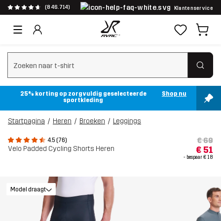
(846.714)
Klantenservice
Zoeken wissen
25% korting op zorgvuldig geselecteerde
Shop nu
sportkleding
Startpagina
Heren
Broeken
Leggings
€ 69
4.5 (76)
Velo Padded Cycling Shorts Heren
€ 51
- bespaar
€ 18
Model draagt