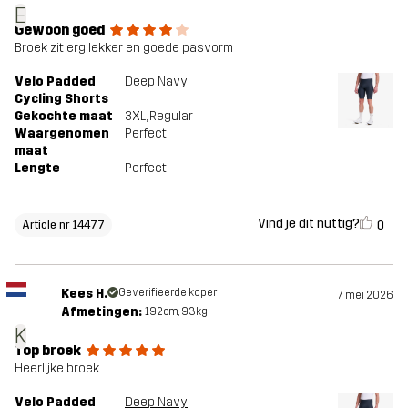
E
Gewoon goed
Broek zit erg lekker en goede pasvorm
Velo Padded
Deep Navy
Cycling Shorts
Gekochte maat
3XL
, Regular
Waargenomen
Perfect
maat
Lengte
Perfect
Vind je dit nuttig?
0
Article nr 14477
Kees H.
Geverifieerde koper
7 mei 2026
Afmetingen:
192cm, 93kg
K
Top broek
Heerlijke broek
Velo Padded
Deep Navy