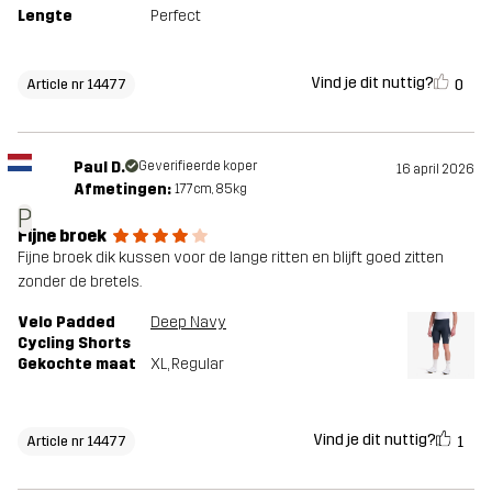
Lengte
Perfect
Vind je dit nuttig?
0
Article nr 14477
Paul D.
Geverifieerde koper
16 april 2026
Afmetingen:
177cm, 85kg
P
Fijne broek
Fijne broek dik kussen voor de lange ritten en blijft goed zitten
zonder de bretels.
Velo Padded
Deep Navy
Cycling Shorts
Gekochte maat
XL
, Regular
Vind je dit nuttig?
1
Article nr 14477