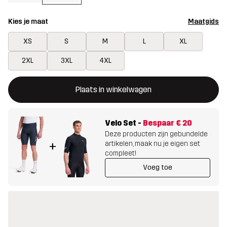
Kies je maat
Maatgids
XS
S
M
L
XL
2XL
3XL
4XL
Deze knop opent een modal met de bevestiging van een nieuw i
{{size}} niet beschikbaar
Plaats in winkelwagen
Velo Set
-
Bespaar
€ 20
Deze producten zijn gebundelde
artikelen, maak nu je eigen set
+
compleet!
Voeg toe