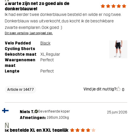
Zwarte zijn net zo goed als de
donkerblauwe!
Ik had eerder twee donkerblauwe besteld en wilde er nog twee.
Donkerblauw was uitverkocht, dus kocht ik de beschikbare
zwarte exemplaren. Ook goed :)
Dit is een vertaling. Laat orgineel zien.
Velo Padded
Black
Cycling Shorts
Gekochte maat
XL
, Regular
Waargenomen
Perfect
maat
Lengte
Perfect
Vind je dit nuttig?
0
Article nr 14477
Niels T.
Geverifieerde koper
25 juni 2026
Afmetingen:
196cm, 100kg
N
Ik bestelde XL en XXL tegelijk