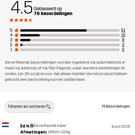
4.5
Gebaseerd op
76 beoordelingen
Pasvorm
REGULAR
Materiál 1
80% Polyamide (Gerecycled), 20%
5
51
4
15
Elastaan
3
8
2
2
1
0
Vulling
85% Polyester, 15% Elastaan
Geverifieerde beoordelingen worden ingediend via automatische e-
mails na aankoop of via Mijn Pagina's, waar eerdere bestellingen te
Ontworpen
FIETSEN
vinden zijn. Dit zorgt ervoor dat alleen klanten die het product hebben
voor
gekocht een beoordeling kunnen achterlaten.
Artikelnummer
14477_2800
Filteren en sorteren
76 Beoordelingen
Ed H.
Geverifieerde koper
8 juni 2026
Afmetingen:
189cm, 120kg