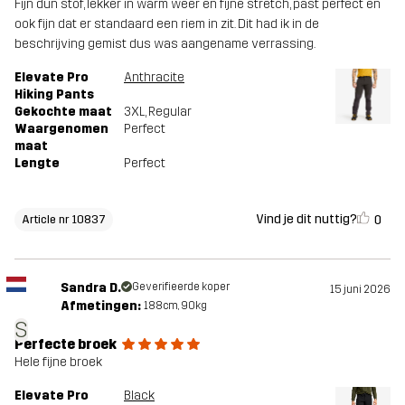
Fijn dun stof, lekker in warm weer en fijne stretch, past perfect en
ook fijn dat er standaard een riem in zit. Dit had ik in de
beschrijving gemist dus was aangename verrassing.
Elevate Pro
Anthracite
Hiking Pants
Gekochte maat
3XL
, Regular
Waargenomen
Perfect
maat
Lengte
Perfect
Vind je dit nuttig?
0
Article nr 10837
Sandra D.
Geverifieerde koper
15 juni 2026
Afmetingen:
188cm, 90kg
S
Perfecte broek
Hele fijne broek
Elevate Pro
Black