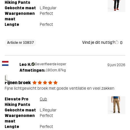
Hiking Pants
Gekochte maat
L
, Regular
Waargenomen
Perfect
maat
Lengte
Perfect
Vind je dit nuttig?
0
Article nr 10837
Leo H.
Geverifieerde koper
9 juni 2026
Afmetingen:
180cm, 87kg
L
Fijnen broek
Fijne lichtgewicht broek met goede ventilatie en veel zakken
Elevate Pro
Cub
Hiking Pants
Gekochte maat
L
, Regular
Waargenomen
Perfect
maat
Lengte
Perfect