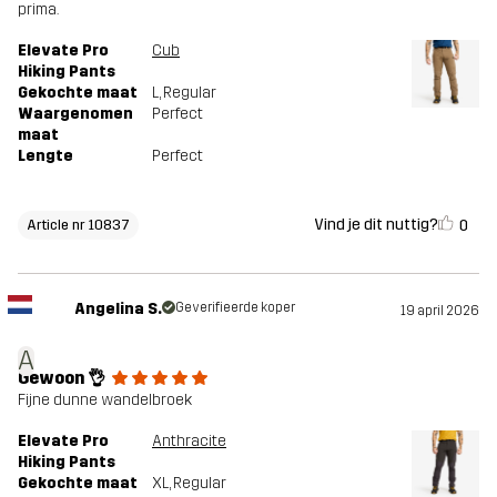
prima.
Elevate Pro
Cub
Hiking Pants
Gekochte maat
L
, Regular
Waargenomen
Perfect
maat
Lengte
Perfect
Vind je dit nuttig?
0
Article nr 10837
Angelina S.
Geverifieerde koper
19 april 2026
A
Gewoon 👌
Fijne dunne wandelbroek
Elevate Pro
Anthracite
Hiking Pants
Gekochte maat
XL
, Regular