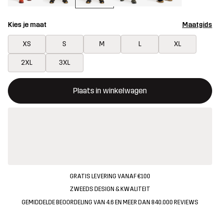
Kies je maat
Maatgids
XS
S
M
L
XL
2XL
3XL
Deze knop opent een modal met de bevestiging van een nieuw i
{{size}} niet beschikbaar
Plaats in winkelwagen
GRATIS LEVERING VANAF €100
ZWEEDS DESIGN & KWALITEIT
GEMIDDELDE BEOORDELING VAN 4.6 EN MEER DAN 840.000 REVIEWS