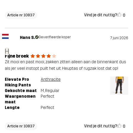
Vind je dit nuttig?
0
Article nr 10837
Hans S.
Geverifieerde koper
7 juni 2026
H
Fijne broek
Zit mooi en past mooi, zakken zitten alleen aan de binnenkant dus
als jer veel instopt puilt het uit. Heuptas of rugzak lost dat op!
Elevate Pro
Anthracite
Hiking Pants
Gekochte maat
M
, Regular
Waargenomen
Perfect
maat
Lengte
Perfect
Vind je dit nuttig?
0
Article nr 10837