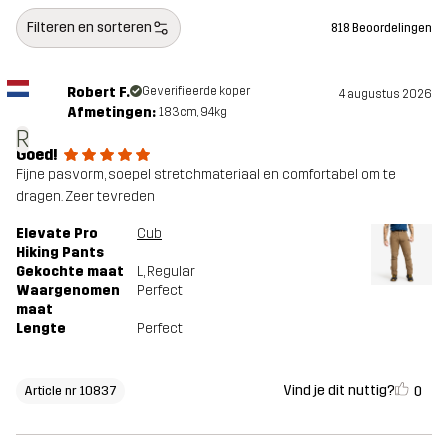
Filteren en sorteren
818 Beoordelingen
Robert F.
Geverifieerde koper
4 augustus 2026
Afmetingen:
183cm, 94kg
R
Goed!
Fijne pasvorm, soepel stretchmateriaal en comfortabel om te
dragen. Zeer tevreden
Elevate Pro
Cub
Hiking Pants
Gekochte maat
L
, Regular
Waargenomen
Perfect
maat
Lengte
Perfect
Vind je dit nuttig?
0
Article nr 10837