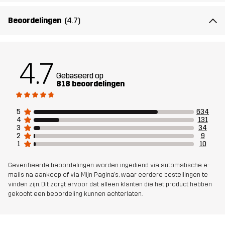
Materiál 2
86% Polyamide (Gerecycled), 14%
Beoordelingen
(4.7)
Elastaan
Voering 1
83% Polyester, 17% Katoen
4.7
Gebaseerd op
Duurzaamheid
Details over gerecyclede materialen
818 beoordelingen
lees hier
5
634
4
131
Ontworpen
WANDELEN
3
34
2
9
voor
1
10
Artikelnummer
10837_2239
Geverifieerde beoordelingen worden ingediend via automatische e-
mails na aankoop of via Mijn Pagina's, waar eerdere bestellingen te
vinden zijn. Dit zorgt ervoor dat alleen klanten die het product hebben
gekocht een beoordeling kunnen achterlaten.