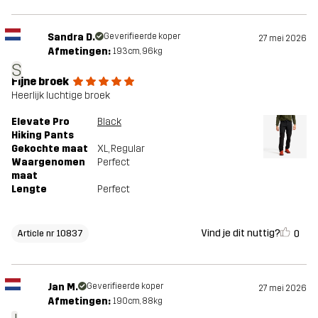
Sandra D.
Geverifieerde koper
27 mei 2026
Afmetingen:
193cm, 96kg
S
Fijne broek
Heerlijk luchtige broek
Elevate Pro
Black
Hiking Pants
Gekochte maat
XL
, Regular
Waargenomen
Perfect
maat
Lengte
Perfect
Vind je dit nuttig?
0
Article nr 10837
Jan M.
Geverifieerde koper
27 mei 2026
Afmetingen:
190cm, 88kg