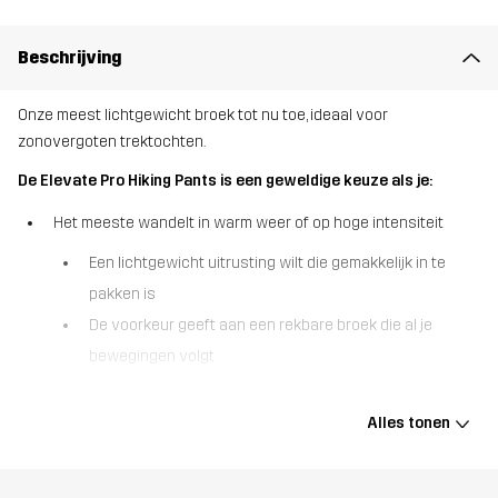
Beschrijving
Onze meest lichtgewicht broek tot nu toe, ideaal voor
zonovergoten trektochten.
De Elevate Pro Hiking Pants is een geweldige keuze als je:
Het meeste wandelt in warm weer of op hoge intensiteit
Een lichtgewicht uitrusting wilt die gemakkelijk in te
pakken is
De voorkeur geeft aan een rekbare broek die al je
bewegingen volgt
Houdt van een strak en casual ontwerp.
Alles tonen
De Elevate Pro Hiking Pants is een genot voor grammenjagers en
houdt je de hele dag comfortabel, zelfs bij warm weer. De broek
heeft 4-weg stretch en duurzame ripstop stof op kwetsbare