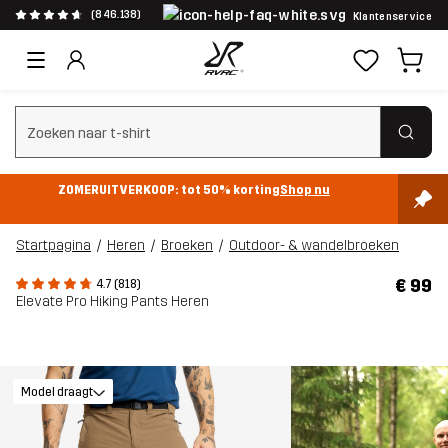
(846.138)
Klantenservice
Zoeken wissen
ZOMERUITVERKOOP: tot 50% korting
Shop nu
Startpagina
Heren
Broeken
Outdoor- & wandelbroeken
€ 99
4.7 (818)
Elevate Pro Hiking Pants Heren
Model draagt