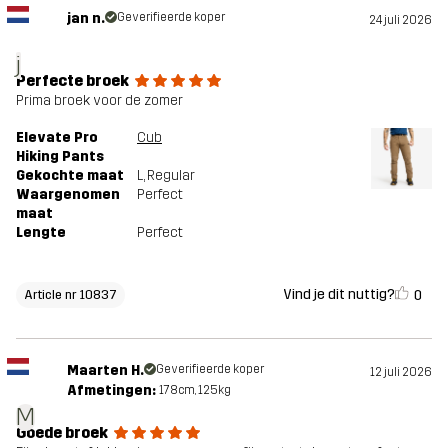
jan n.
Geverifieerde koper
24 juli 2026
j
Perfecte broek
Prima broek voor de zomer
Elevate Pro
Cub
Hiking Pants
Gekochte maat
L
, Regular
Waargenomen
Perfect
maat
Lengte
Perfect
Vind je dit nuttig?
0
Article nr 10837
Maarten H.
Geverifieerde koper
12 juli 2026
Afmetingen:
178cm, 125kg
M
Goede broek