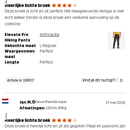
J
Heerlijke lichte broek
Deze broek is licht en zit perfect. Het meegeleverde riempje is niet
echt lekker. Verder is deze broek een welkome aanvulling op de
collectie.
Elevate Pro
Anthracite
Hiking Pants
Gekochte maat
L
, Regular
Waargenomen
Perfect
maat
Lengte
Perfect
Vind je dit nuttig?
0
Article nr 10837
Jan M.
Geverifieerde koper
27 mei 2026
Afmetingen:
190cm, 88kg
J
Heerlijke lichte broek
Deze broek is heerlijk licht en zit als gegoten. Maat en pasvorm zijn