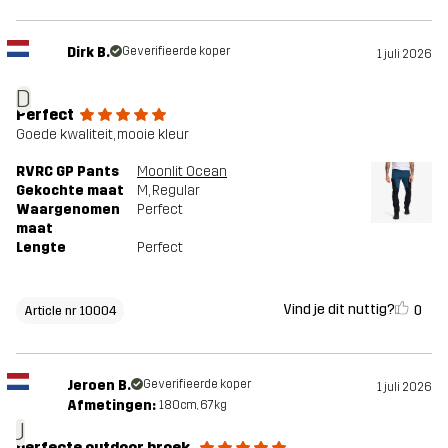
Dirk B.
Geverifieerde koper
1 juli 2026
D
Perfect
Goede kwaliteit, mooie kleur
RVRC GP Pants
Moonlit Ocean
Gekochte maat
M
, Regular
Waargenomen
Perfect
maat
Lengte
Perfect
Vind je dit nuttig?
0
Article nr 10004
Jeroen B.
Geverifieerde koper
1 juli 2026
Afmetingen:
180cm, 67kg
J
perfecte outdoor broek.