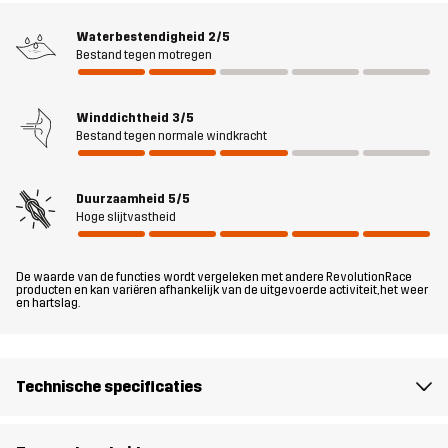
Pants de ultieme multifunctionele outdoorbroek. De 4-way stretch
Waterbestendigheid
2/5
panelen aan de bovenkant, binnenkant van de dijen en achter de
Bestand tegen motregen
knieën zorgen voor extra comfort en een geweldige pasvorm. Of je
nu in de tuin werkt, in het bos rondhangt of in de garage sleutelt,
met deze broek zit je altijd goed.
Winddichtheid
3/5
Bestand tegen normale windkracht
Het model
is 182 cm weegt 85 kg en draagt L
Duurzaamheid
5/5
Pasvorm
REGULAR
Hoge slijtvastheid
Materiál 1
65% Polyester, 35% Katoen
De waarde van de functies wordt vergeleken met andere RevolutionRace
producten en kan variëren afhankelijk van de uitgevoerde activiteit, het weer
en hartslag.
Materiál 2
88% Polyamide, 12% Elastaan
Voering
90% Polyester, 10% Katoen
Technische specificaties
Mesh
100% Polyester