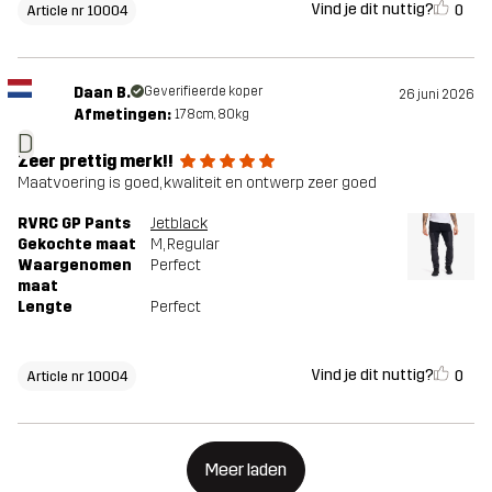
Vind je dit nuttig?
0
Article nr 10004
Daan B.
Geverifieerde koper
26 juni 2026
Afmetingen:
178cm, 80kg
D
Zeer prettig merk!!
Maatvoering is goed, kwaliteit en ontwerp zeer goed
RVRC GP Pants
Jetblack
Gekochte maat
M
, Regular
Waargenomen
Perfect
maat
Lengte
Perfect
Vind je dit nuttig?
0
Article nr 10004
Meer laden