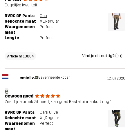
Degelijke kwaliteit
RVRC GP Pants
Cub
Gekochte maat
XL
, Regular
Waargenomen
Perfect
maat
Lengte
Perfect
Vind je dit nuttig?
0
Article nr 10004
emiel v.
Geverifieerde koper
12 juli 2026
e
Gewoon goed
Zeer fijne broek Zit heerlijk en goed Bestel binnenkort nog 1
RVRC GP Pants
Dark Olive
Gekochte maat
XL
, Regular
Waargenomen
Perfect
maat