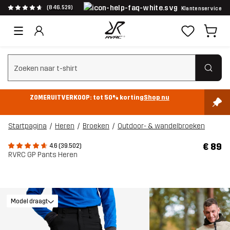
(846.529)
Klantenservice
Zoeken wissen
ZOMERUITVERKOOP: tot 50% korting
Shop nu
Startpagina
Heren
Broeken
Outdoor- & wandelbroeken
€ 89
4.6 (39.502)
RVRC GP Pants Heren
Model draagt