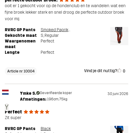
ooit er 1 gekocht voor op de hondenclub en te wandelen. wat een
fijne broek. lekker sterk en snel droog. de perfecte outdoor broek
voor mij.
RVRC GP Pants
Smoked Paprika/Anthracite
Gekochte maat
S
, Regular
Waargenomen
Perfect
maat
Lengte
Perfect
Vind je dit nuttig?
0
Article nr 10004
Ymke S.
Geverifieerde koper
30 juni 2026
Afmetingen:
196cm, 75kg
Y
Perfect
Zit super
RVRC GP Pants
Black