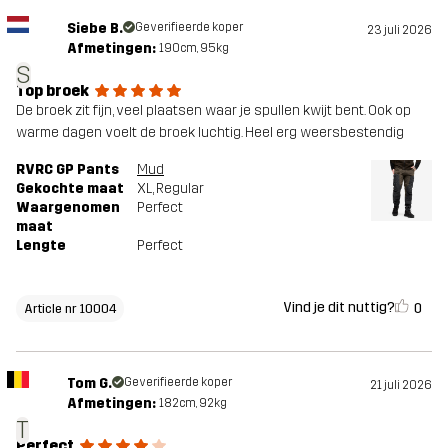
Siebe B.
Geverifieerde koper
23 juli 2026
Afmetingen:
190cm, 95kg
S
Top broek
De broek zit fijn, veel plaatsen waar je spullen kwijt bent. Ook op
warme dagen voelt de broek luchtig. Heel erg weersbestendig
RVRC GP Pants
Mud
Gekochte maat
XL
, Regular
Waargenomen
Perfect
maat
Lengte
Perfect
Vind je dit nuttig?
0
Article nr 10004
Tom G.
Geverifieerde koper
21 juli 2026
Afmetingen:
182cm, 92kg
T
Perfect