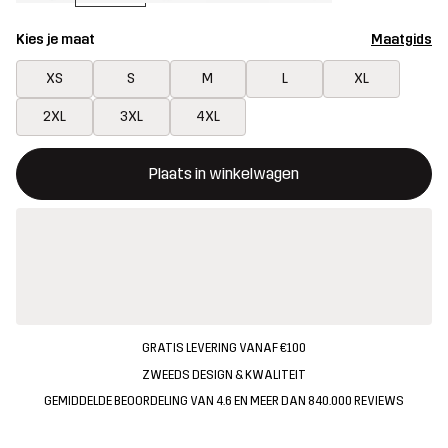
Kies je maat
Maatgids
XS
S
M
L
XL
2XL
3XL
4XL
Deze knop opent een modal met de bevestiging van een nieuw i
{{size}} niet beschikbaar
Plaats in winkelwagen
GRATIS LEVERING VANAF €100
ZWEEDS DESIGN & KWALITEIT
GEMIDDELDE BEOORDELING VAN 4.6 EN MEER DAN 840.000 REVIEWS