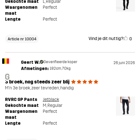
Gekochte maat
L
, Regular
Waargenomen
Perfect
maat
Lengte
Perfect
Vind je dit nuttig?
0
Article nr 10004
Geert W.
Geverifieerde koper
26 juni 2026
Afmetingen:
182cm, 70kg
G
3 broek, nog steeds zeer blij
M'n 3e broek, zeer tevreden, handig
RVRC GP Pants
Jetblack
Gekochte maat
M
, Regular
Waargenomen
Perfect
maat
Lengte
Perfect