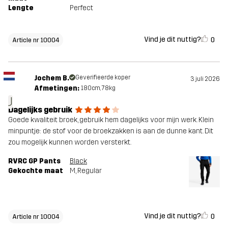
Lengte
Perfect
Vind je dit nuttig?
0
Article nr 10004
Jochem B.
Geverifieerde koper
3 juli 2026
Afmetingen:
180cm, 78kg
J
Dagelijks gebruik
Goede kwaliteit broek, gebruik hem dagelijks voor mijn werk. Klein
minpuntje: de stof voor de broekzakken is aan de dunne kant. Dit
zou mogelijk kunnen worden versterkt.
RVRC GP Pants
Black
Gekochte maat
M
, Regular
Vind je dit nuttig?
0
Article nr 10004