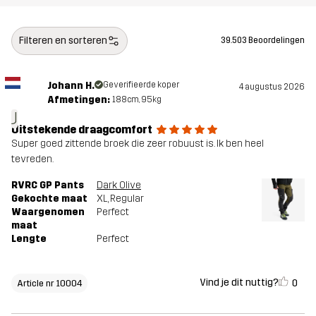
Filteren en sorteren
39.503 Beoordelingen
Johann H.
Geverifieerde koper
4 augustus 2026
Afmetingen:
188cm, 95kg
J
Uitstekende draagcomfort
Super goed zittende broek die zeer robuust is. Ik ben heel
tevreden.
RVRC GP Pants
Dark Olive
Gekochte maat
XL
, Regular
Waargenomen
Perfect
maat
Lengte
Perfect
Vind je dit nuttig?
0
Article nr 10004