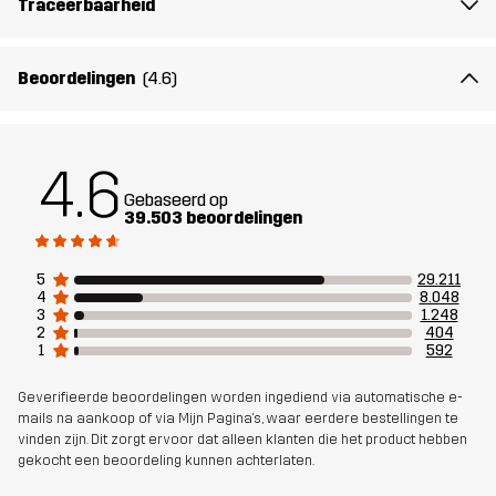
Traceerbaarheid
Gewicht
600g in maat Medium
Beoordelingen
(4.6)
Ontworpen
ALLROUND
WERK & TUINIEREN
WANDELEN
voor
4.6
Artikelnummer
10004_2001
Gebaseerd op
39.503 beoordelingen
5
29.211
4
8.048
3
1.248
2
404
1
592
Geverifieerde beoordelingen worden ingediend via automatische e-
mails na aankoop of via Mijn Pagina's, waar eerdere bestellingen te
vinden zijn. Dit zorgt ervoor dat alleen klanten die het product hebben
gekocht een beoordeling kunnen achterlaten.