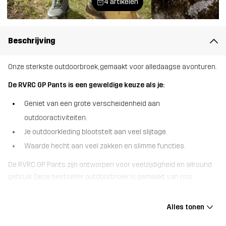
4 artikelen
Beschrijving
Onze sterkste outdoorbroek, gemaakt voor alledaagse avonturen.
De RVRC GP Pants is een geweldige keuze als je:
Geniet van een grote verscheidenheid aan
outdooractiviteiten.
Je outdoorkleding blootstelt aan veel slijtage.
Waarde hecht aan veel zakken en slimme functies.
De RVRC GP Pants zijn ontworpen voor veelzijdigheid en allround
gebruik. Deze bestseller outdoorbroek is gemaakt van ons
duurzaamste polykatoenen canvas en is verstevigd bij de enkels
en over de knieën om te beschermen tegen scheuren. Met zakken
Alles tonen
voor kniebeschermers, zeven handige zakken om je kleine spullen
veilig op te bergen en verstelbare manchetten is de RVRC GP