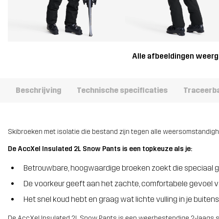
Alle afbeeldingen weer
Beschrijving
Technische specificaties
Traceerb
Skibroeken met isolatie die bestand zijn tegen alle weersomstandigh
De AccXel Insulated 2L Snow Pants is een topkeuze als je:
Betrouwbare, hoogwaardige broeken zoekt die speciaal 
De voorkeur geeft aan het zachte, comfortabele gevoel 
Het snel koud hebt en graag wat lichte vulling in je buiten
De AccXel Insulated 2L Snow Pants is een weerbestendige 2-laags ski