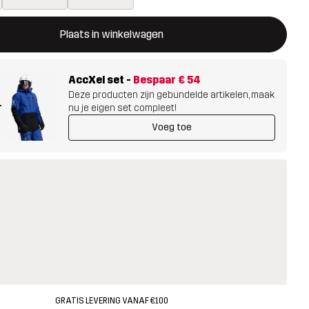
ent een modal met de bevestiging van een nieuw item in het wink
 beschikbaar
Plaats in winkelwagen
AccXel set
-
Bespaar
€ 54
Deze producten zijn gebundelde artikelen, maak
+
nu je eigen set compleet!
Voeg toe
GRATIS LEVERING VANAF €100