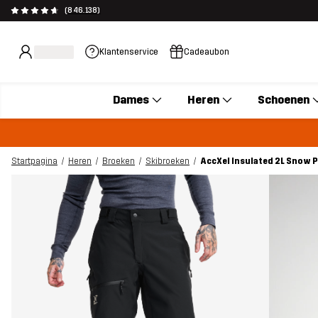
(846.138)
Klantenservice
Cadeaubon
Dames
Heren
Schoenen
Startpagina
Heren
Broeken
Skibroeken
AccXel Insulated 2L Snow P