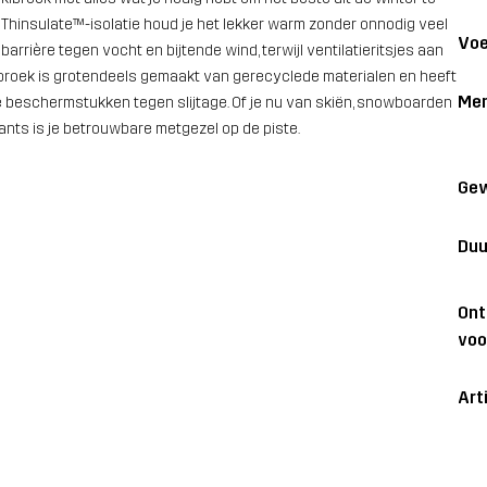
Thinsulate™-isolatie houd je het lekker warm zonder onnodig veel
Voe
rière tegen vocht en bijtende wind, terwijl ventilatieritsjes aan
ibroek is grotendeels gemaakt van gerecyclede materialen en heeft
Me
e beschermstukken tegen slijtage. Of je nu van skiën, snowboarden
ants is je betrouwbare metgezel op de piste.
Gew
Duu
On
voo
Art