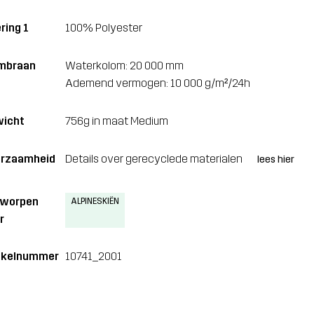
ring 1
100% Polyester
mbraan
Waterkolom: 20 000 mm
Ademend vermogen: 10 000 g/m²/24h
icht
756g in maat Medium
rzaamheid
Details over gerecyclede materialen
lees hier
tworpen
ALPINESKIËN
r
ikelnummer
10741_2001