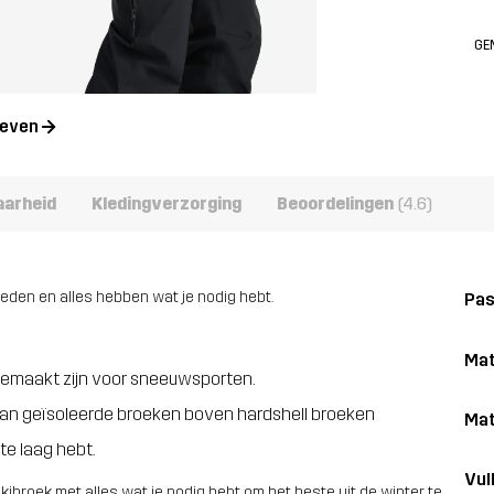
GE
geven
aarheid
Kledingverzorging
Beoordelingen
(4.6)
eden en alles hebben wat je nodig hebt.
Pa
Mat
gemaakt zijn voor sneeuwsporten.
van geïsoleerde broeken boven hardshell broeken
Mat
ste laag hebt.
Vull
broek met alles wat je nodig hebt om het beste uit de winter te