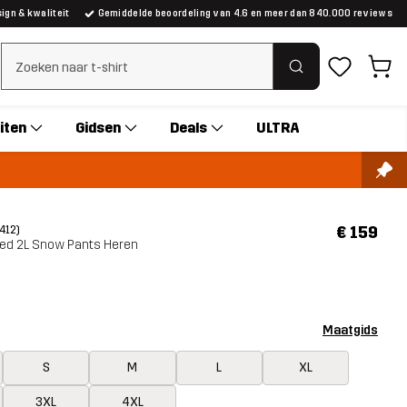
gn & kwaliteit
Gemiddelde beoordeling van 4.6 en meer dan 840.000 reviews
Zoeken wissen
iten
Gidsen
Deals
ULTRA
€ 159
(412)
ted 2L Snow Pants Heren
Maatgids
S
M
L
XL
3XL
4XL