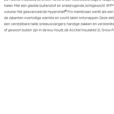
halen. Met een gladde buitenstof en sneldrogende, lichtgewicht 3M™ 
volume. Het geavanceerde Hypershell® Pro-membraan werkt als een bar
de zijkanten overtollige warmte en vocht laten ontsnappen. Deze sk
een verstelbare taille, sneeuwvangers, handige zakken en versterkt
of gewoon buiten zijn in de kou houdt, de AccXel Insulated 2L Snow P