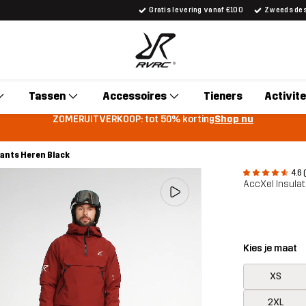
Gratis levering vanaf €100
Zweeds desi
Tassen
Accessoires
Tieners
Activite
ZOMERUITVERKOOP: tot 50% korting
Shop nu
ants Heren Black
4.6 
AccXel Insula
Kies je maat
XS
2XL