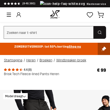
(846.380)
Klantenservice
Zoeken wissen
ZOMERUITVERKOOP: tot 50% korting
Shop nu
Startpagina
Heren
Broeken
Windbreaker-broek
€ 99
4.4 (9)
Brisk Tech Fleece-lined Pants Heren
Model draagt