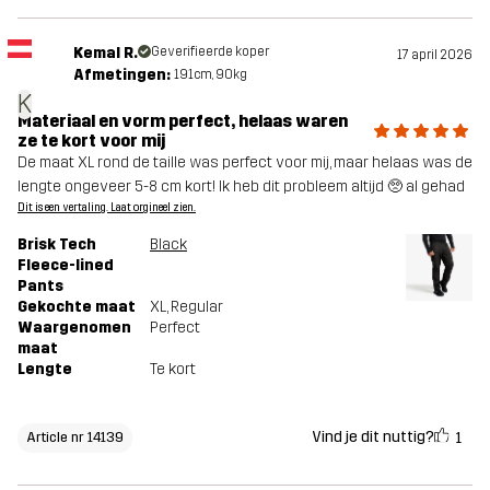
Kemal R.
Geverifieerde koper
17 april 2026
Afmetingen:
191cm, 90kg
K
Materiaal en vorm perfect, helaas waren
ze te kort voor mij
De maat XL rond de taille was perfect voor mij, maar helaas was de
lengte ongeveer 5-8 cm kort! Ik heb dit probleem altijd 🥺 al gehad
Dit is een vertaling. Laat orgineel zien.
Brisk Tech
Black
Fleece-lined
Pants
Gekochte maat
XL
, Regular
Waargenomen
Perfect
maat
Lengte
Te kort
Vind je dit nuttig?
1
Article nr 14139