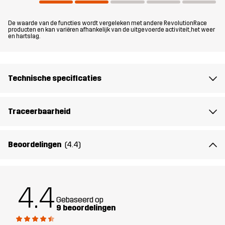
Pasvorm
REGULAR
De waarde van de functies wordt vergeleken met andere RevolutionRace
Materiaal
100% Polyamide (Gerecycled)
producten en kan variëren afhankelijk van de uitgevoerde activiteit, het weer
en hartslag.
Voering 1
60% Polyester (Gerecycled), 40%
Polyester
Technische specificaties
Voering 2
100% Polyester
Traceerbaarheid
Gewicht
280g in maat Medium
Beoordelingen
(4.4)
Ontworpen
ALLROUND
HARDLOPEN EN TRAINING
voor
4.4
Artikelnummer
14139_2001
Gebaseerd op
9 beoordelingen