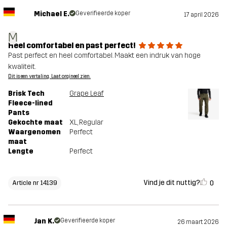
Michael E.
Geverifieerde koper
17 april 2026
M
Heel comfortabel en past perfect!
Past perfect en heel comfortabel. Maakt een indruk van hoge
kwaliteit.
Dit is een vertaling. Laat orgineel zien.
Brisk Tech
Grape Leaf
Fleece-lined
Pants
Gekochte maat
XL
, Regular
Waargenomen
Perfect
maat
Lengte
Perfect
Vind je dit nuttig?
0
Article nr 14139
Jan K.
Geverifieerde koper
26 maart 2026