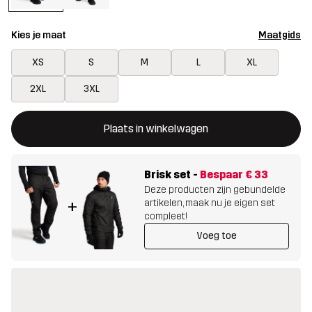
Kies je maat
Maatgids
XS
S
M
L
XL
2XL
3XL
Deze knop opent een modal met de bevestiging van een nieuw i
{{size}} niet beschikbaar
Plaats in winkelwagen
Brisk set
-
Bespaar
€ 33
Deze producten zijn gebundelde
artikelen, maak nu je eigen set
+
compleet!
Voeg toe