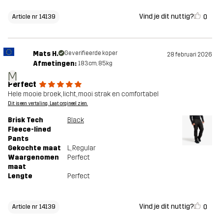
Vind je dit nuttig?
0
Article nr 14139
Mats H.
Geverifieerde koper
28 februari 2026
Afmetingen:
183cm, 85kg
M
Perfect
Hele mooie broek, licht, mooi strak en comfortabel
Dit is een vertaling. Laat orgineel zien.
Brisk Tech
Black
Fleece-lined
Pants
Gekochte maat
L
, Regular
Waargenomen
Perfect
maat
Lengte
Perfect
Vind je dit nuttig?
0
Article nr 14139