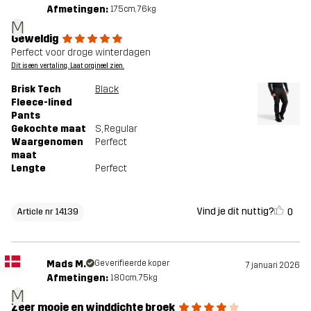
Afmetingen:
175cm, 76kg
M
Geweldig
Perfect voor droge winterdagen
Dit is een vertaling. Laat orgineel zien.
Brisk Tech
Black
Fleece-lined
Pants
Gekochte maat
S
, Regular
Waargenomen
Perfect
maat
Lengte
Perfect
Vind je dit nuttig?
0
Article nr 14139
Mads M.
Geverifieerde koper
7 januari 2026
Afmetingen:
180cm, 75kg
M
Zeer mooie en winddichte broek