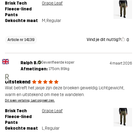
Brisk Tech
Grape Leaf
Fleece-lined
Pants
Gekochte maat
M
, Regular
Vind je dit nuttig?
0
Article nr 14139
Ralph B.
Geverifieerde koper
4 maart 2026
Afmetingen:
175cm, 89kg
R
Uitstekend
Wat betreft het jasje zijn deze broeken geweldig. Lichtgewicht,
warm en uitstekend om mee te wandelen.
Dit is een vertaling. Laat orgineel zien.
Brisk Tech
Grape Leaf
Fleece-lined
Pants
Gekochte maat
L
, Regular