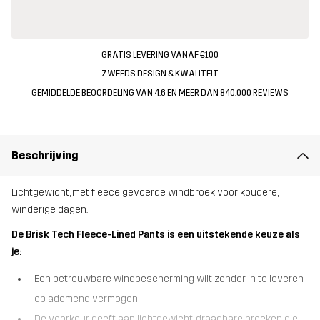
GRATIS LEVERING VANAF €100
ZWEEDS DESIGN & KWALITEIT
GEMIDDELDE BEOORDELING VAN 4.6 EN MEER DAN 840.000 REVIEWS
Beschrijving
Lichtgewicht, met fleece gevoerde windbroek voor koudere,
winderige dagen.
De Brisk Tech Fleece-Lined Pants is een uitstekende keuze als
je:
Een betrouwbare windbescherming wilt zonder in te leveren
op ademend vermogen
De voorkeur geeft aan lichtgewicht, draagbare broeken die