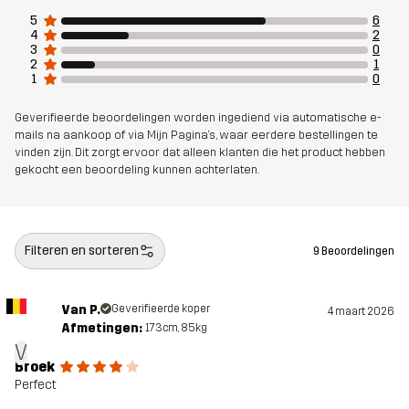
5
6
4
2
3
0
2
1
1
0
Geverifieerde beoordelingen worden ingediend via automatische e-
mails na aankoop of via Mijn Pagina's, waar eerdere bestellingen te
vinden zijn. Dit zorgt ervoor dat alleen klanten die het product hebben
gekocht een beoordeling kunnen achterlaten.
Filteren en sorteren
9 Beoordelingen
Van P.
Geverifieerde koper
4 maart 2026
Afmetingen:
173cm, 85kg
V
Broek
Perfect