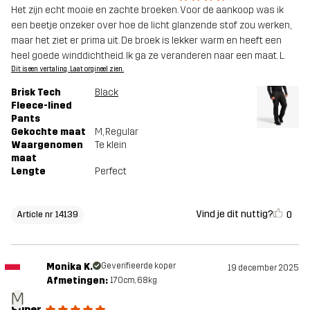
Het zijn echt mooie en zachte broeken. Voor de aankoop was ik
een beetje onzeker over hoe de licht glanzende stof zou werken,
maar het ziet er prima uit. De broek is lekker warm en heeft een
heel goede winddichtheid. Ik ga ze veranderen naar een maat. L.
Dit is een vertaling. Laat orgineel zien.
Brisk Tech
Black
Fleece-lined
Pants
Gekochte maat
M
, Regular
Waargenomen
Te klein
maat
Lengte
Perfect
Vind je dit nuttig?
0
Article nr 14139
Monika K.
Geverifieerde koper
19 december 2025
Afmetingen:
170cm, 68kg
M
Super