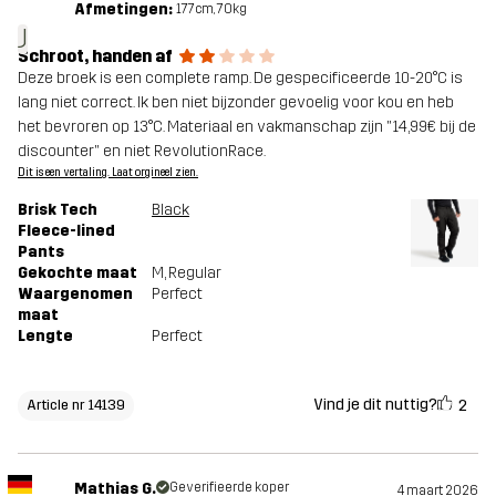
Afmetingen:
177cm, 70kg
J
Schroot, handen af
Deze broek is een complete ramp. De gespecificeerde 10-20°C is
lang niet correct. Ik ben niet bijzonder gevoelig voor kou en heb
het bevroren op 13°C. Materiaal en vakmanschap zijn "14,99€ bij de
discounter" en niet RevolutionRace.
Dit is een vertaling. Laat orgineel zien.
Brisk Tech
Black
Fleece-lined
Pants
Gekochte maat
M
, Regular
Waargenomen
Perfect
maat
Lengte
Perfect
Vind je dit nuttig?
2
Article nr 14139
Mathias G.
Geverifieerde koper
4 maart 2026