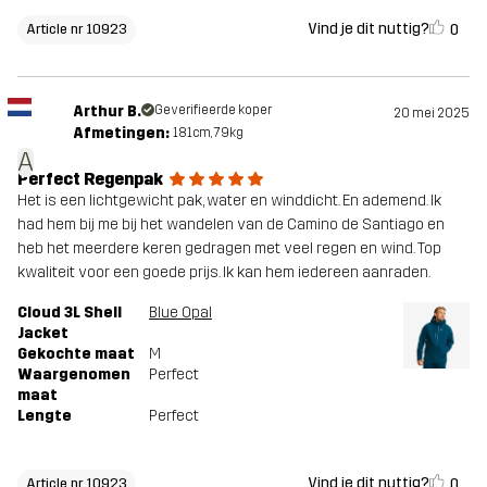
Vind je dit nuttig?
0
Article nr 10923
Arthur B.
Geverifieerde koper
20 mei 2025
Afmetingen:
181cm, 79kg
A
Perfect Regenpak
Het is een lichtgewicht pak, water en winddicht. En ademend. Ik
had hem bij me bij het wandelen van de Camino de Santiago en
heb het meerdere keren gedragen met veel regen en wind. Top
kwaliteit voor een goede prijs. Ik kan hem iedereen aanraden.
Cloud 3L Shell
Blue Opal
Jacket
Gekochte maat
M
Waargenomen
Perfect
maat
Lengte
Perfect
Vind je dit nuttig?
0
Article nr 10923