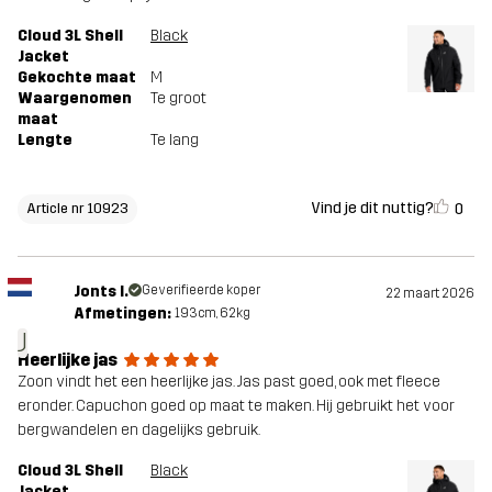
Cloud 3L Shell
Black
Jacket
Gekochte maat
M
Waargenomen
Te groot
maat
Lengte
Te lang
Vind je dit nuttig?
0
Article nr 10923
Jonts I.
Geverifieerde koper
22 maart 2026
Afmetingen:
193cm, 62kg
J
Heerlijke jas
Zoon vindt het een heerlijke jas. Jas past goed, ook met fleece
eronder. Capuchon goed op maat te maken. Hij gebruikt het voor
bergwandelen en dagelijks gebruik.
Cloud 3L Shell
Black
Jacket