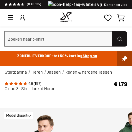
(846.135)
Klantenservice
Zoeken wissen
ZOMERUITVERKOOP: tot 50% korting
Shop nu
Startpagina
Heren
Jassen
Regen & hardshelljassen
€ 179
4.6 (157)
Cloud 3L Shell Jacket Heren
Model draagt