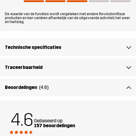
Materiál 1
100% Polyester (Gerecycled)
De waarde van de functies wordt vergeleken met andere RevolutionRace
producten en kan variëren afhankelijk van de uitgevoerde activiteit, het weer
Materiaal 1
100% Polyester
en hartslag.
Achterkant
Mesh
100% Polyester
Technische specificaties
Voering
100% Polyester
Traceerbaarheid
Membraan
Waterkolom: 20 000 mm
Ademend vermogen: 20 000 g/m²/24h
Beoordelingen
(4.6)
Gewicht
530g in maat Medium
4.6
Duurzaamheid
Details over gerecyclede materialen
Gebaseerd op
lees hier
157 beoordelingen