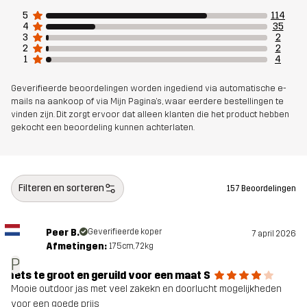
5
114
Ontworpen
VOOR ALLEDAAGS GEBRUIK
ALLROUND
4
35
voor
3
2
2
2
1
4
Artikelnummer
10923_2896
Geverifieerde beoordelingen worden ingediend via automatische e-
mails na aankoop of via Mijn Pagina's, waar eerdere bestellingen te
vinden zijn. Dit zorgt ervoor dat alleen klanten die het product hebben
gekocht een beoordeling kunnen achterlaten.
Filteren en sorteren
157 Beoordelingen
Peer B.
Geverifieerde koper
7 april 2026
Afmetingen:
175cm, 72kg
P
Iets te groot en geruild voor een maat S
Mooie outdoor jas met veel zakekn en doorlucht mogelijkheden
voor een goede prijs