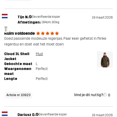
Tijn N.
Geverifieerde koper
19 maart 2026
Afmetingen:
184cm, 90kg
T
Ruim voldoende
Goed passende modieuze regenjas. Paar keer gefietst in flinke
regenbui en doet wat het moet doen.
Cloud 3L Shell
Mud
Jacket
Gekochte maat
L
Waargenomen
Perfect
maat
Lengte
Perfect
Vind je dit nuttig?
0
Article nr 10923
Dariusz D.
Geverifieerde koper
16 maart 2026