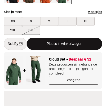
Kies je maat
Maatgids
XS
S
M
L
XL
2XL
3XL
Deze knop opent een modal met de bevestiging van een nieuw i
{{size}} niet beschikbaar
Notify
Plaats in winkelwagen
Cloud Set
-
Bespaar
€ 51
Deze producten zijn gebundelde
artikelen, maak nu je eigen set
+
compleet!
Voeg toe