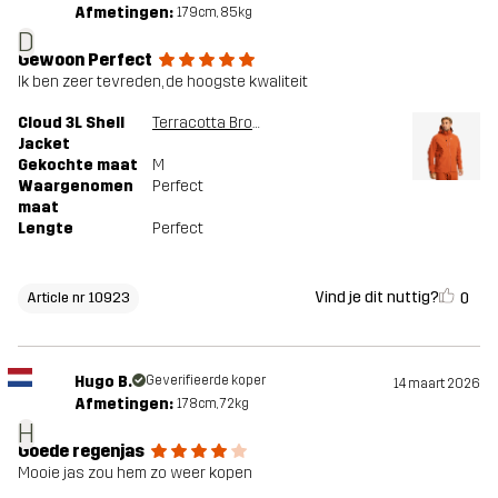
Afmetingen:
179cm, 85kg
D
Gewoon Perfect
Ik ben zeer tevreden, de hoogste kwaliteit
Cloud 3L Shell
Terracotta Brown
Jacket
Gekochte maat
M
Waargenomen
Perfect
maat
Lengte
Perfect
Vind je dit nuttig?
0
Article nr 10923
Hugo B.
Geverifieerde koper
14 maart 2026
Afmetingen:
178cm, 72kg
H
Goede regenjas
Mooie jas zou hem zo weer kopen