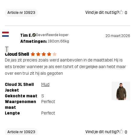
Vind je dit nuttig?
0
Article nr 10923
Tim E.
Geverifieerde koper
20 maart 2026
Afmetingen:
180cm, 66kg
T
Cloud Shell
De jas zit precies zoals werd aanbevolen in de maattabel. Hij is
iets breder wanneer je als een tshirt of dergelijke aan hebt maar
over een trui zit hij als gegoten
Cloud 3L Shell
Mud
Jacket
Gekochte maat
S
Waargenomen
Perfect
maat
Lengte
Perfect
Vind je dit nuttig?
0
Article nr 10923