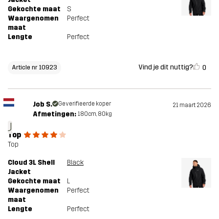
Gekochte maat
S
Waargenomen
Perfect
maat
Lengte
Perfect
Vind je dit nuttig?
0
Article nr 10923
Job S.
Geverifieerde koper
21 maart 2026
Afmetingen:
180cm, 80kg
J
Top
Top
Cloud 3L Shell
Black
Jacket
Gekochte maat
L
Waargenomen
Perfect
maat
Lengte
Perfect