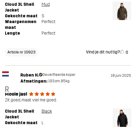
Cloud 3L Shell
Mud
Jacket
Gekochte maat
S
Waargenomen
Perfect
maat
Lengte
Perfect
Vind je dit nuttig?
0
Article nr 10923
Ruben H.
Geverifieerde koper
18 juni 2025
Afmetingen:
193cm, 85kg
R
Mooie jas!
Zit goed, maat viel me goed.
Cloud 3L Shell
Black
Jacket
Gekochte maat
L