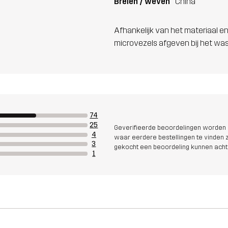
Breien / weven
China
Afhankelijk van het materiaal en
microvezels afgeven bij het wa
74
25
Geverifieerde beoordelingen worden i
4
waar eerdere bestellingen te vinden zi
3
gekocht een beoordeling kunnen acht
1