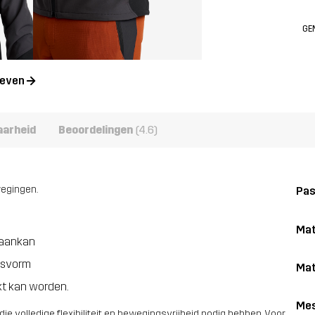
GE
geven
aarheid
Beoordelingen
(4.6)
wegingen.
Pa
Mat
 aankan
asvorm
Mat
ikt kan worden.
Me
e volledige flexibiliteit en bewegingsvrijheid nodig hebben. Voor