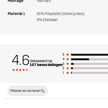
Montage
Vietnam
Materiál 1
91% Polyester (Gerecycled),
9% Elastaan
4.6
5
4
Gebaseerd op
3
107 beoordelingen
2
1
Filteren en sorteren