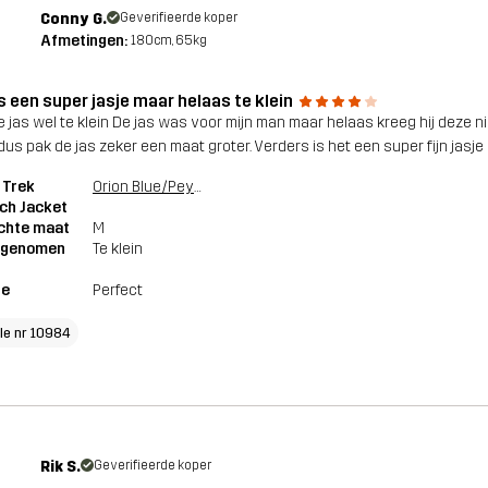
Conny G.
Geverifieerde koper
Afmetingen:
180cm, 65kg
s een super jasje maar helaas te klein
 jas wel te klein De jas was voor mijn man maar helaas kreeg hij deze niet
dus pak de jas zeker een maat groter. Verders is het een super fijn jas
 Trek
Orion Blue/Peyote
ch Jacket
chte maat
M
genomen
Te klein
te
Perfect
cle nr 10984
Rik S.
Geverifieerde koper