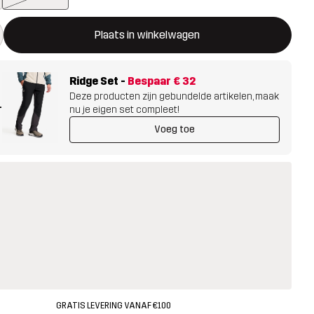
ent een modal met de bevestiging van een nieuw item in het wink
 beschikbaar
Plaats in winkelwagen
Ridge Set
-
Bespaar
€ 32
Deze producten zijn gebundelde artikelen, maak
+
nu je eigen set compleet!
Voeg toe
GRATIS LEVERING VANAF €100