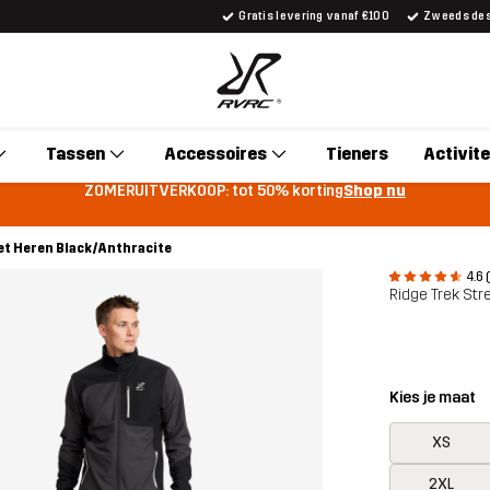
Gratis levering vanaf €100
Zweeds desi
Tassen
Accessoires
Tieners
Activite
ZOMERUITVERKOOP: tot 50% korting
Shop nu
et Heren Black/Anthracite
4.6 
Ridge Trek Str
Kies je maat
XS
2XL