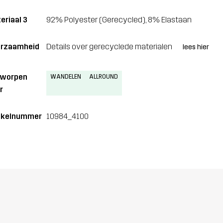
eriaal 3
92% Polyester (Gerecycled), 8% Elastaan
rzaamheid
Details over gerecyclede materialen
lees hier
tworpen
WANDELEN
ALLROUND
r
ikelnummer
10984_4100