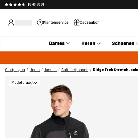
(845.828)
Klantenservice
Cadeaubon
Dames
Heren
Schoenen
Startpagina
Heren
Jassen
Softshelljassen
Ridge Trek Stretch Jack
Model draagt