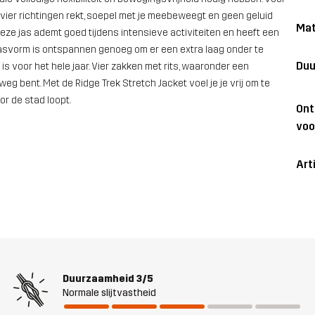
 vier richtingen rekt, soepel met je meebeweegt en geen geluid
Mat
Deze jas ademt goed tijdens intensieve activiteiten en heeft een
 pasvorm is ontspannen genoeg om er een extra laag onder te
Duu
is voor het hele jaar. Vier zakken met rits, waaronder een
eg bent. Met de Ridge Trek Stretch Jacket voel je je vrij om te
or de stad loopt.
On
voo
Art
Duurzaamheid
3/5
Normale slijtvastheid