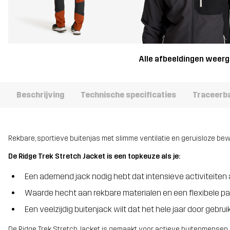
Alle afbeeldingen weer
Beschrijving
Technische specificaties
Traceerb
Rekbare, sportieve buitenjas met slimme ventilatie en geruisloze be
De Ridge Trek Stretch Jacket is een topkeuze als je:
Een ademend jack nodig hebt dat intensieve activiteiten
Waarde hecht aan rekbare materialen en een flexibele p
Een veelzijdig buitenjack wilt dat het hele jaar door gebru
De Ridge Trek Stretch Jacket is gemaakt voor actieve buitenmensen di