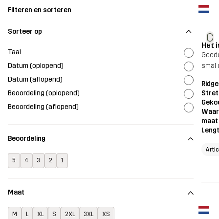
Filteren en sorteren
Sorteer op
C
Het i
Taal
Goede
Datum (oplopend)
smal 
Datum (aflopend)
Ridge
Beoordeling (oplopend)
Stret
Geko
Beoordeling (aflopend)
Waar
maat
Leng
Beoordeling
Arti
5
4
3
2
1
Maat
M
L
XL
S
2XL
3XL
XS