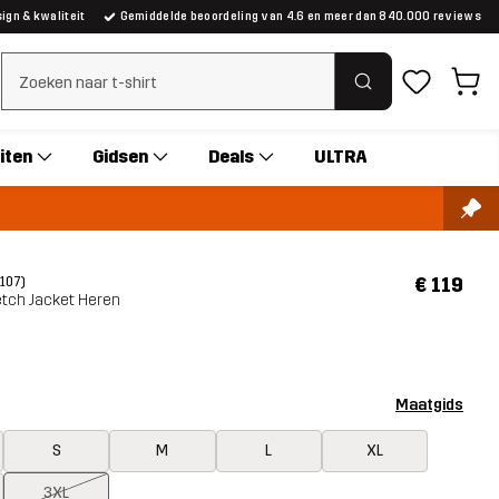
gn & kwaliteit
Gemiddelde beoordeling van 4.6 en meer dan 840.000 reviews
Zoeken wissen
iten
Gidsen
Deals
ULTRA
€ 119
(107)
etch Jacket Heren
Maatgids
S
M
L
XL
3XL