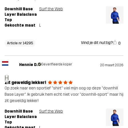
Downhill Base
Surf the Web
Layer Balaclava
Top
Gekochte maat
L
Vind je dit nuttig?
0
Article nr 14295
Hennie D.
Geverifieerde koper
20 maart 2026
H
Zit geweldig lekker!
Op zoek naar een sportief "shirt" viel mijn oog op deze "downhill
Base Layer". Ik gebruik hem echt niet voor "downhill-sport" maar hij
zit geweldig lekker!
Downhill Base
Surf the Web
Layer Balaclava
Top
Gekochte maat
L