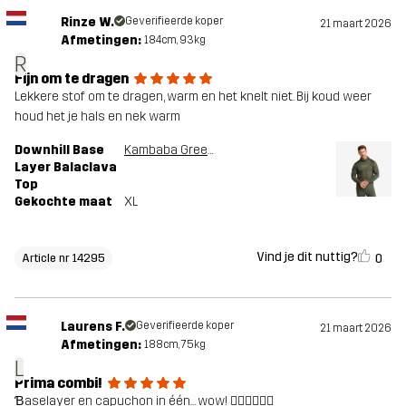
Rinze W.
Geverifieerde koper
21 maart 2026
Afmetingen:
184cm, 93kg
R
Fijn om te dragen
Lekkere stof om te dragen, warm en het knelt niet. Bij koud weer
houd het je hals en nek warm
Downhill Base
Kambaba Green/Rosin Green
Layer Balaclava
Top
Gekochte maat
XL
Vind je dit nuttig?
0
Article nr 14295
Laurens F.
Geverifieerde koper
21 maart 2026
Afmetingen:
188cm, 75kg
L
Prima combi!
Ɓaselayer en capuchon in één... wow! 👍🏻👍🏻👍🏻