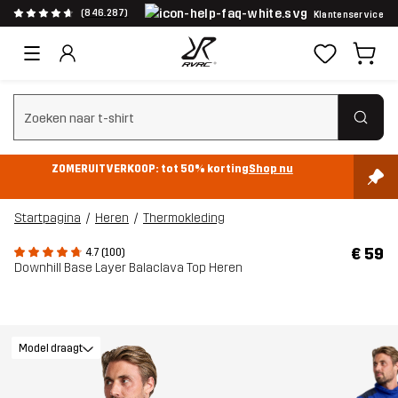
(846.287)
Klantenservice
Zoeken wissen
ZOMERUITVERKOOP: tot 50% korting
Shop nu
Startpagina
Heren
Thermokleding
€ 59
4.7 (100)
Downhill Base Layer Balaclava Top Heren
Model draagt