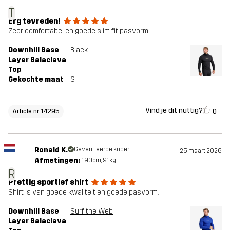
T
Erg tevreden!
Zeer comfortabel en goede slim fit pasvorm
Downhill Base
Black
Layer Balaclava
Top
Gekochte maat
S
Vind je dit nuttig?
0
Article nr 14295
Ronald K.
Geverifieerde koper
25 maart 2026
Afmetingen:
190cm, 91kg
R
Prettig sportief shirt
Shirt is van goede kwaliteit en goede pasvorm.
Downhill Base
Surf the Web
Layer Balaclava