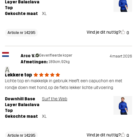
Layer Balaclava
Top
Gekochte maat
XL
Vind je dit nuttig?
0
Article nr 14295
Arco V.
Geverifieerde koper
4 maart 2026
Afmetingen:
189cm, 92kg
A
Lekkere top
Lichte top en makkelijk in gebruik. Heeft een capuchon en met
rondje doen met hond, op de fiets lekker lichte uitvoering
Downhill Base
Surf the Web
Layer Balaclava
Top
Gekochte maat
XL
Vind je dit nuttig?
0
Article nr 14295