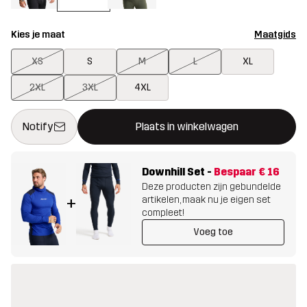
Kies je maat
Maatgids
XS
S
M
L
XL
2XL
3XL
4XL
Deze knop opent een modal met de bevestiging van een nieuw i
{{size}} niet beschikbaar
Notify
Plaats in winkelwagen
Downhill Set
-
Bespaar
€ 16
Deze producten zijn gebundelde
artikelen, maak nu je eigen set
+
compleet!
Voeg toe