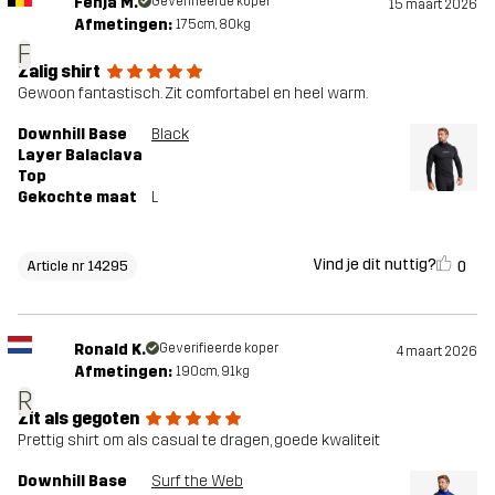
Fenja M.
Geverifieerde koper
15 maart 2026
Afmetingen:
175cm, 80kg
F
Zalig shirt
Gewoon fantastisch. Zit comfortabel en heel warm.
Downhill Base
Black
Layer Balaclava
Top
Gekochte maat
L
Vind je dit nuttig?
0
Article nr 14295
Ronald K.
Geverifieerde koper
4 maart 2026
Afmetingen:
190cm, 91kg
R
Zit als gegoten
Prettig shirt om als casual te dragen, goede kwaliteit
Downhill Base
Surf the Web