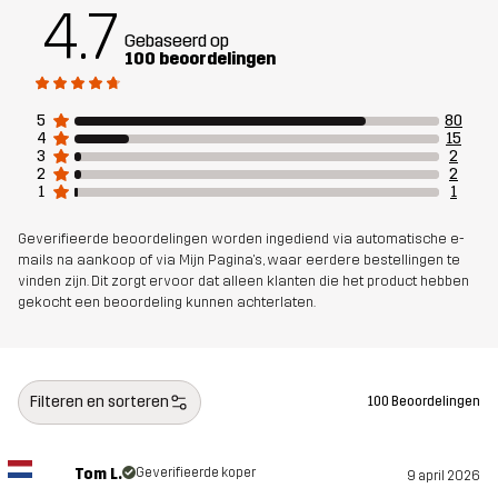
4.7
Pasvorm
SLIM
Gebaseerd op
100 beoordelingen
Materiál 1
90% Polyester (Gerecycled), 10%
Elastaan
5
80
4
15
3
2
2
2
Gewicht
379g in maat Medium
1
1
Ontworpen
ALLROUND
Geverifieerde beoordelingen worden ingediend via automatische e-
mails na aankoop of via Mijn Pagina's, waar eerdere bestellingen te
voor
vinden zijn. Dit zorgt ervoor dat alleen klanten die het product hebben
gekocht een beoordeling kunnen achterlaten.
Artikelnummer
14295_2006
Filteren en sorteren
100 Beoordelingen
Tom L.
Geverifieerde koper
9 april 2026