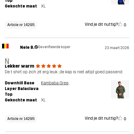
Top
Gekochte maat
XL
Vind je dit nuttig?
0
Article nr 14295
Nele B.
Geverifieerde koper
23 maart 2026
N
Lekker warm
De t shirt op zich zit erg leuk , de kap is niet altijd goed passend
Downhill Base
Kambaba Green/Rosin Green
Layer Balaclava
Top
Gekochte maat
XL
Vind je dit nuttig?
0
Article nr 14295