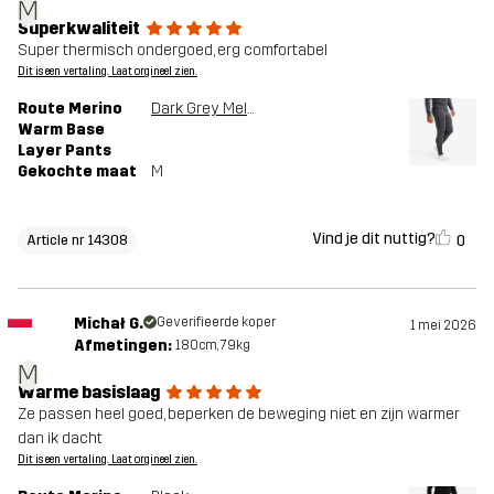
M
Superkwaliteit
Super thermisch ondergoed, erg comfortabel
Dit is een vertaling. Laat orgineel zien.
Route Merino
Dark Grey Melange
Warm Base
Layer Pants
Gekochte maat
M
Vind je dit nuttig?
0
Article nr 14308
Michał G.
Geverifieerde koper
1 mei 2026
Afmetingen:
180cm, 79kg
M
Warme basislaag
Ze passen heel goed, beperken de beweging niet en zijn warmer
dan ik dacht
Dit is een vertaling. Laat orgineel zien.