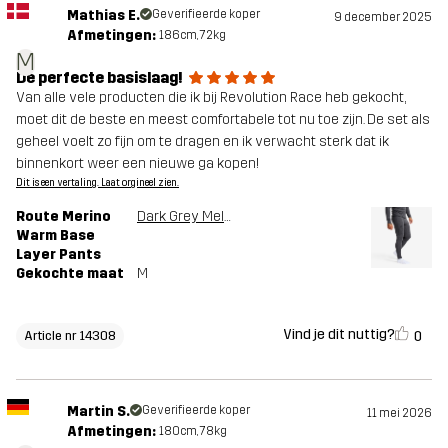
Mathias E.
Geverifieerde koper
9 december 2025
Afmetingen:
186cm, 72kg
M
De perfecte basislaag!
Van alle vele producten die ik bij Revolution Race heb gekocht,
moet dit de beste en meest comfortabele tot nu toe zijn. De set als
geheel voelt zo fijn om te dragen en ik verwacht sterk dat ik
binnenkort weer een nieuwe ga kopen!
Dit is een vertaling. Laat orgineel zien.
Route Merino
Dark Grey Melange
Warm Base
Layer Pants
Gekochte maat
M
Vind je dit nuttig?
0
Article nr 14308
Martin S.
Geverifieerde koper
11 mei 2026
Afmetingen:
180cm, 78kg