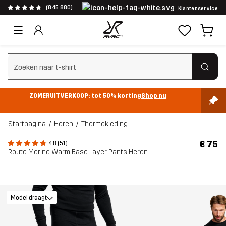
(845.880)
Klantenservice
Zoeken wissen
ZOMERUITVERKOOP: tot 50% korting
Shop nu
Startpagina
Heren
Thermokleding
€ 75
4.8 (51)
Route Merino Warm Base Layer Pants Heren
Model draagt