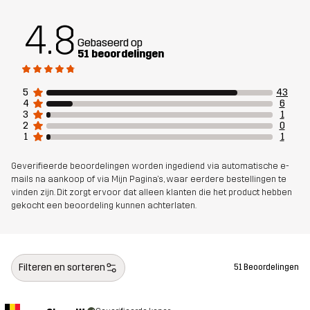
4.8
Materiaal
75% Wol (Merino), 25% Polyester
(Gerecycled)
Gebaseerd op
51 beoordelingen
Ontworpen
ALLROUND
5
43
voor
4
6
3
1
2
0
Artikelnummer
14308_2001
1
1
Geverifieerde beoordelingen worden ingediend via automatische e-
mails na aankoop of via Mijn Pagina's, waar eerdere bestellingen te
vinden zijn. Dit zorgt ervoor dat alleen klanten die het product hebben
gekocht een beoordeling kunnen achterlaten.
Filteren en sorteren
51 Beoordelingen