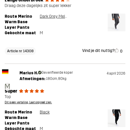
Draag deze dagelijks zit super lekker
Route Merino
Dark Grey Melange
Warm Base
Layer Pants
Gekochte maat
M
Vind je dit nuttig?
0
Article nr 14308
Marius H.
Geverifieerde koper
4 april 2026
Afmetingen:
180cm, 80kg
M
Super
Top
Dit is een vertaling. Laat orgineel zien.
Route Merino
Black
Warm Base
Layer Pants
Gekochte maat
M