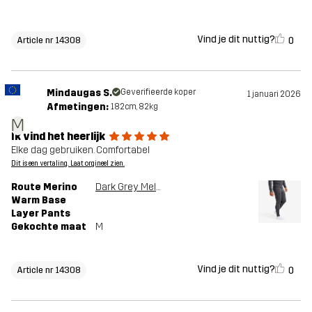
Vind je dit nuttig?
0
Article nr 14308
Mindaugas S.
Geverifieerde koper
1 januari 2026
Afmetingen:
182cm, 82kg
M
Ik vind het heerlijk
Elke dag gebruiken. Comfortabel
Dit is een vertaling. Laat orgineel zien.
Route Merino
Dark Grey Melange
Warm Base
Layer Pants
Gekochte maat
M
Vind je dit nuttig?
0
Article nr 14308