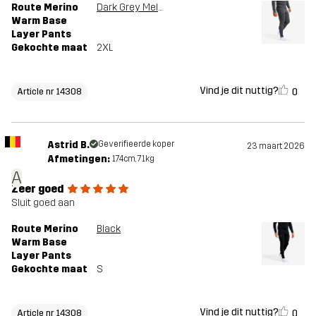
Route Merino
Dark Grey Melange
Warm Base
Layer Pants
Gekochte maat
2XL
Vind je dit nuttig?
0
Article nr 14308
Astrid B.
Geverifieerde koper
23 maart 2026
Afmetingen:
174cm, 71kg
A
Zeer goed
Sluit goed aan
Route Merino
Black
Warm Base
Layer Pants
Gekochte maat
S
Vind je dit nuttig?
0
Article nr 14308