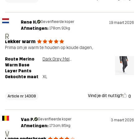
Rene H.
Geverifieerde koper
19 maart 2026
Afmetingen:
178cm, 92kg
R
Lekker warm
Prima om je warm te houden op koude dagen,.
Route Merino
Dark Grey Melange
Warm Base
Layer Pants
Gekochte maat
XL
Vind je dit nuttig?
0
Article nr 14308
Van P.
Geverifieerde koper
3 maart 2026
Afmetingen:
173cm, 85kg
V
Lange onderbroek