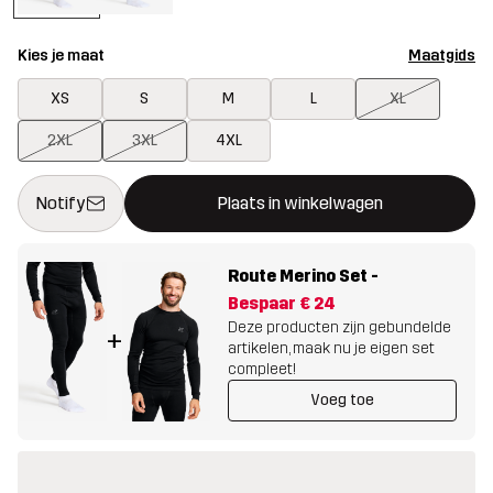
Kies je maat
Maatgids
XS
S
M
L
XL
2XL
3XL
4XL
Deze knop opent een modal met de bevestiging van een nieuw i
{{size}} niet beschikbaar
Notify
Plaats in winkelwagen
Route Merino Set
-
Bespaar
€ 24
Deze producten zijn gebundelde
+
artikelen, maak nu je eigen set
compleet!
Voeg toe