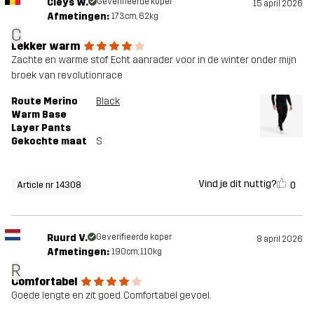
Cleys W.
Geverifieerde koper
15 april 2026
Afmetingen:
173cm, 62kg
C
Lekker warm
Zachte en warme stof Echt aanrader voor in de winter onder mijn
broek van revolutionrace
Route Merino
Black
Warm Base
Layer Pants
Gekochte maat
S
Vind je dit nuttig?
0
Article nr 14308
Ruurd V.
Geverifieerde koper
8 april 2026
Afmetingen:
190cm, 110kg
R
Comfortabel
Goede lengte en zit goed. Comfortabel gevoel.