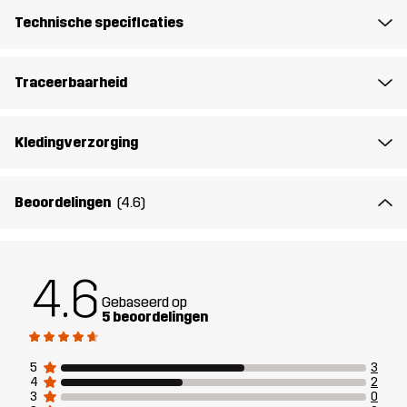
Technische specificaties
Ontworpen
KLIMMEN & ALPINISME
ALLROUND
voor
Traceerbaarheid
Artikelnummer
14333_2628
Kledingverzorging
Beoordelingen
(4.6)
4.6
Gebaseerd op
5 beoordelingen
5
3
4
2
3
0