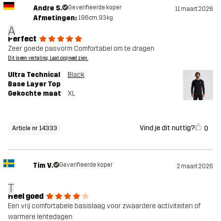
Andre S.
Geverifieerde koper
11 maart 2026
Afmetingen:
196cm, 93kg
A
Perfect
Zeer goede pasvorm Comfortabel om te dragen
Dit is een vertaling. Laat orgineel zien.
Ultra Technical
Black
Base Layer Top
Gekochte maat
XL
Vind je dit nuttig?
0
Article nr 14333
Tim V.
Geverifieerde koper
2 maart 2026
T
Heel goed
Een vrij comfortabele basislaag voor zwaardere activiteiten of
warmere lentedagen