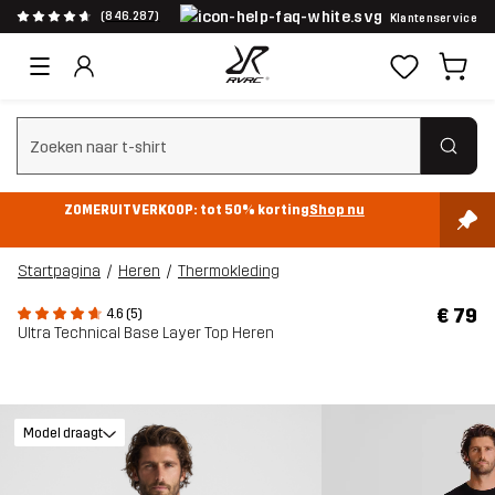
(846.287)
Klantenservice
Zoeken wissen
ZOMERUITVERKOOP: tot 50% korting
Shop nu
Startpagina
Heren
Thermokleding
€ 79
4.6 (5)
Ultra Technical Base Layer Top Heren
Model draagt