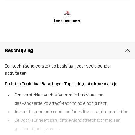
Lees hier meer
Beschrijving
Een technische, eersteklas basislaag voor veeleisende
activiteiten.
De Ultra Technical Base Layer Top is de juiste keuze als je:
Een eersteklas vochtafvoerende basislaag met
geavanceerde Polartec®-technologie nodig hebt
Je sneldrogend, ademend comfort wilt voor alpine prestaties
De voorkeur geeft aan lichtgewicht stretchstof met een
gestroomlijnde pasvorm