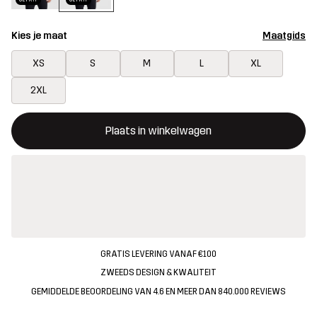
Kies je maat
Maatgids
XS
S
M
L
XL
2XL
Deze knop opent een modal met de bevestiging van een nieuw i
{{size}} niet beschikbaar
Plaats in winkelwagen
GRATIS LEVERING VANAF €100
ZWEEDS DESIGN & KWALITEIT
GEMIDDELDE BEOORDELING VAN 4.6 EN MEER DAN 840.000 REVIEWS