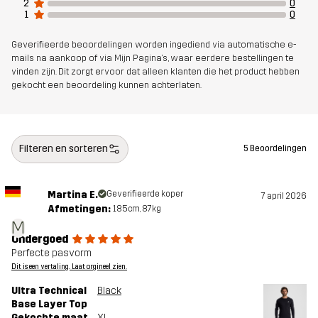
2
0
1
0
Geverifieerde beoordelingen worden ingediend via automatische e-
mails na aankoop of via Mijn Pagina's, waar eerdere bestellingen te
vinden zijn. Dit zorgt ervoor dat alleen klanten die het product hebben
gekocht een beoordeling kunnen achterlaten.
Filteren en sorteren
5 Beoordelingen
Martina E.
Geverifieerde koper
7 april 2026
Afmetingen:
185cm, 87kg
M
Ondergoed
Perfecte pasvorm
Dit is een vertaling. Laat orgineel zien.
Ultra Technical
Black
Base Layer Top
Gekochte maat
XL