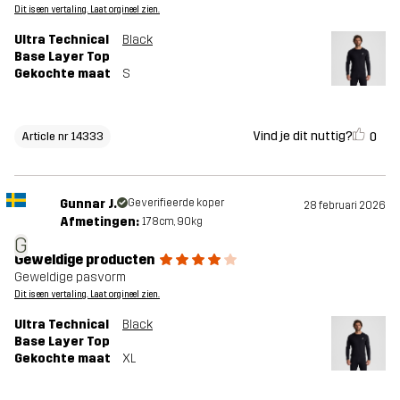
Dit is een vertaling. Laat orgineel zien.
Ultra Technical
Black
Base Layer Top
Gekochte maat
S
Vind je dit nuttig?
0
Article nr 14333
Gunnar J.
Geverifieerde koper
28 februari 2026
Afmetingen:
178cm, 90kg
G
Geweldige producten
Geweldige pasvorm
Dit is een vertaling. Laat orgineel zien.
Ultra Technical
Black
Base Layer Top
Gekochte maat
XL