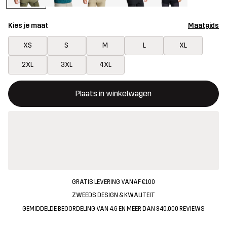
Kies je maat
Maatgids
XS
S
M
L
XL
2XL
3XL
4XL
Deze knop opent een modal met de bevestiging van een nieuw i
{{size}} niet beschikbaar
Plaats in winkelwagen
GRATIS LEVERING VANAF €100
ZWEEDS DESIGN & KWALITEIT
GEMIDDELDE BEOORDELING VAN 4.6 EN MEER DAN 840.000 REVIEWS