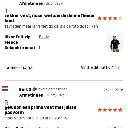
Afmetingen:
191cm, 92kg
J
Lekker vest, maar wel aan de dunne fleece
kant
Tevreden maar lang niet do dik als de foto doet lijken
Hiker Full-zip
Black
Fleece
Gekochte maat
L
Vind je dit nuttig?
0
Article nr 14183
Bert S.
Geverifieerde koper
25 mei 2026
Afmetingen:
181cm, 99kg
B
gewoon een prima vest met juiste
pasvorm
mooi vest voor als jas al te warm is