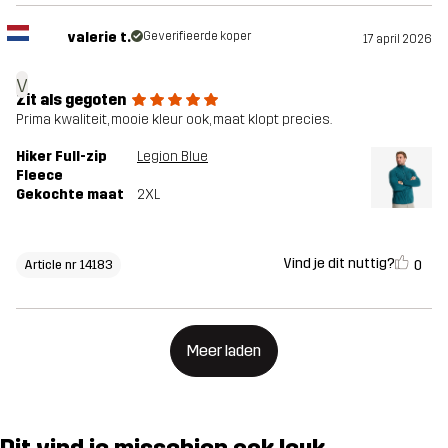
valerie t.
Geverifieerde koper
17 april 2026
v
Zit als gegoten
Prima kwaliteit, mooie kleur ook, maat klopt precies.
Hiker Full-zip
Legion Blue
Fleece
Gekochte maat
2XL
Vind je dit nuttig?
0
Article nr 14183
Meer laden