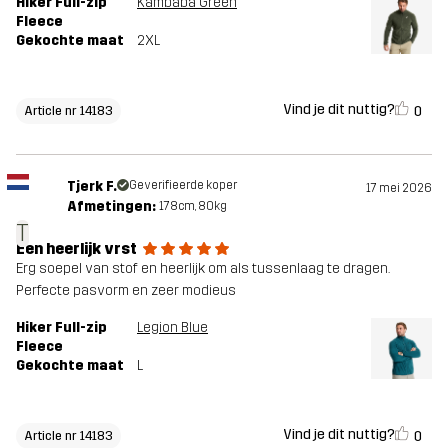
Hiker Full-zip
Kambaba Green
Fleece
Gekochte maat
2XL
Vind je dit nuttig?
0
Article nr 14183
Tjerk F.
Geverifieerde koper
17 mei 2026
Afmetingen:
178cm, 80kg
T
Een heerlijk vrst
Erg soepel van stof en heerlijk om als tussenlaag te dragen.
Perfecte pasvorm en zeer modieus
Hiker Full-zip
Legion Blue
Fleece
Gekochte maat
L
Vind je dit nuttig?
0
Article nr 14183