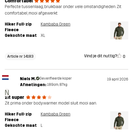
Comfortabel
Perfecte tussenlaag, bruikbaar onder vele omstandigheden. Zit
comfortabel, mooi afgewerkt
Hiker Full-zip
Kambaba Green
Fleece
Gekochte maat
XL
Vind je dit nuttig?
0
Article nr 14183
Niels M.
Geverifieerde koper
19 april 2026
Afmetingen:
189cm, 87kg
N
zit super
Zit prima onder bodywarmer. model sluit mooi aan.
Hiker Full-zip
Kambaba Green
Fleece
Gekochte maat
L