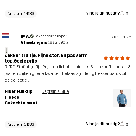
Vind je dit nuttig?
0
Article nr 14183
JP A.
Geverifieerde koper
17 april 2026
Afmetingen:
182cm, 96kg
J
Lekker truitje. Fijne stof. En pasvorm
top.Goeie prijs
RVRC. Stof altijd fijn. Prijs top. Ik heb inmiddels 3 trekker fleeces al 3
jaar en blijken goede kwaliteit Helaas zijn de og trekker pants uit
de collectie :(
Hiker Full-zip
Captain's Blue
Fleece
Gekochte maat
L
Vind je dit nuttig?
0
Article nr 14183