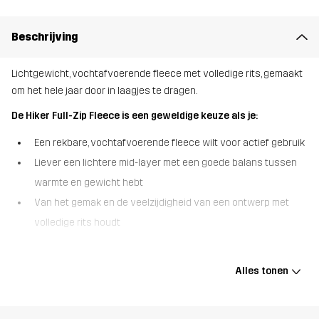
Beschrijving
Lichtgewicht, vochtafvoerende fleece met volledige rits, gemaakt
om het hele jaar door in laagjes te dragen.
De Hiker Full-Zip Fleece is een geweldige keuze als je:
Een rekbare, vochtafvoerende fleece wilt voor actief gebruik
Liever een lichtere mid-layer met een goede balans tussen
warmte en gewicht hebt
Van het gemak en de veelzijdigheid van een ontwerp met
volledige rits houdt
De Hiker Full-Zip Fleece is een zachte, ademende fleece van een
duurzame, vochtafvoerende microfleece die met je meebeweegt.
Alles tonen
Hij is ontworpen om alles aan te kunnen, van kille wandelingen tot
dagelijkse activiteiten, met elastische boorden bij de kraag,
manchetten en zoom voor een goede, comfortabele pasvorm.