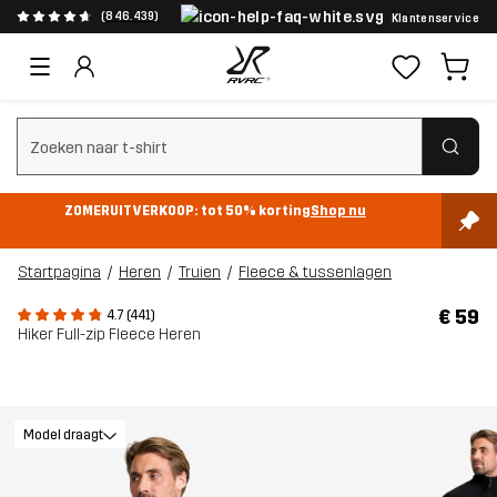
(846.439)
Klantenservice
Zoeken wissen
ZOMERUITVERKOOP: tot 50% korting
Shop nu
Startpagina
Heren
Truien
Fleece & tussenlagen
€ 59
4.7 (441)
Hiker Full-zip Fleece Heren
Model draagt