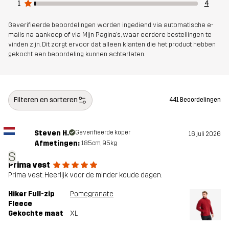
1
4
Duurzaamheid
Bluesign® approved
lees hier
Geverifieerde beoordelingen worden ingediend via automatische e-
mails na aankoop of via Mijn Pagina's, waar eerdere bestellingen te
vinden zijn. Dit zorgt ervoor dat alleen klanten die het product hebben
Ontworpen
ALLROUND
WANDELEN
gekocht een beoordeling kunnen achterlaten.
voor
Artikelnummer
14183_2001
Filteren en sorteren
441 Beoordelingen
Steven H.
Geverifieerde koper
16 juli 2026
Afmetingen:
185cm, 95kg
S
Prima vest
Prima vest. Heerlijk voor de minder koude dagen.
Hiker Full-zip
Pomegranate
Fleece
Gekochte maat
XL