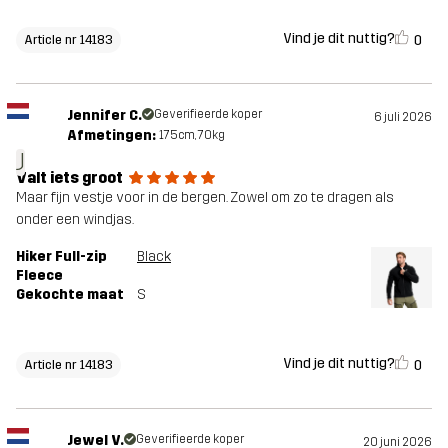
Vind je dit nuttig?
0
Article nr 14183
Jennifer C.
Geverifieerde koper
6 juli 2026
Afmetingen:
175cm, 70kg
J
Valt iets groot
Maar fijn vestje voor in de bergen. Zowel om zo te dragen als
onder een windjas.
Hiker Full-zip
Black
Fleece
Gekochte maat
S
Vind je dit nuttig?
0
Article nr 14183
Jewel V.
Geverifieerde koper
20 juni 2026