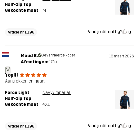
Half-zip Top
Gekochte maat
M
Vind je dit nuttig?
0
Article nr 11198
Maud K.
Geverifieerde koper
16 maart 2026
Afmetingen:
174cm
M
Top!!!
Aantrekken en gaan.
Force Light
Navy/Imperial Blue
Half-zip Top
Gekochte maat
4XL
Vind je dit nuttig?
0
Article nr 11198