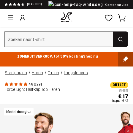
(845.881)
Klantenservice
Zoeken wissen
ZOMERUITVERKOOP: tot 50% korting
Shop nu
Startpagina
Heren
Truien
Longsleeves
4.8 (129)
OUTLET
Force Light Half-zip Top Heren
€ 59
€ 17
- bespaar
€ 42
Model draagt