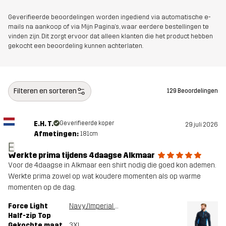
Geverifieerde beoordelingen worden ingediend via automatische e-
mails na aankoop of via Mijn Pagina's, waar eerdere bestellingen te
vinden zijn. Dit zorgt ervoor dat alleen klanten die het product hebben
gekocht een beoordeling kunnen achterlaten.
Filteren en sorteren
129 Beoordelingen
E.H. T.
Geverifieerde koper
29 juli 2026
Afmetingen:
181cm
E
Werkte prima tijdens 4daagse Alkmaar
Voor de 4daagse in Alkmaar een shirt nodig die goed kon ademen.
Werkte prima zowel op wat koudere momenten als op warme
momenten op de dag.
Force Light
Navy/Imperial Blue
Half-zip Top
Gekochte maat
3XL