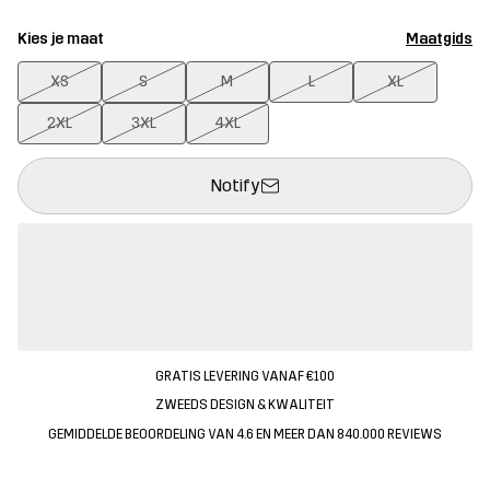
Kies je maat
Maatgids
XS
S
M
L
XL
2XL
3XL
4XL
Deze knop opent een modal met de bevestiging van een nieuw i
{{size}} niet beschikbaar
Notify
GRATIS LEVERING VANAF €100
ZWEEDS DESIGN & KWALITEIT
GEMIDDELDE BEOORDELING VAN 4.6 EN MEER DAN 840.000 REVIEWS