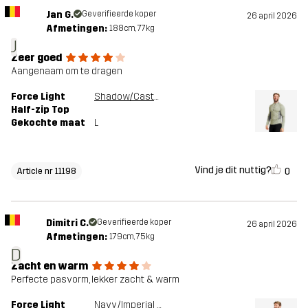
Jan G.
Geverifieerde koper
26 april 2026
Afmetingen:
188cm, 77kg
J
Zeer goed
Aangenaam om te dragen
Force Light
Shadow/Castor Gray
Half-zip Top
Gekochte maat
L
Vind je dit nuttig?
0
Article nr 11198
Dimitri C.
Geverifieerde koper
26 april 2026
Afmetingen:
179cm, 75kg
D
Zacht en warm
Perfecte pasvorm, lekker zacht & warm
Force Light
Navy/Imperial Blue