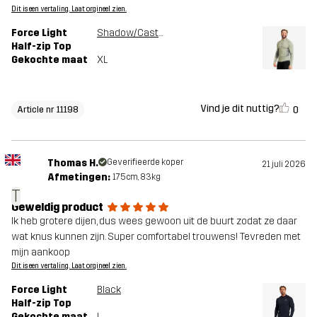
Dit is een vertaling. Laat orgineel zien.
Force Light
Shadow/Castor Gray
Half-zip Top
Gekochte maat
XL
Vind je dit nuttig?
0
Article nr 11198
Thomas H.
Geverifieerde koper
21 juli 2026
Afmetingen:
175cm, 83kg
T
Geweldig product
Ik heb grotere dijen, dus wees gewoon uit de buurt zodat ze daar
wat knus kunnen zijn. Super comfortabel trouwens! Tevreden met
mijn aankoop
Dit is een vertaling. Laat orgineel zien.
Force Light
Black
Half-zip Top
Gekochte maat
L