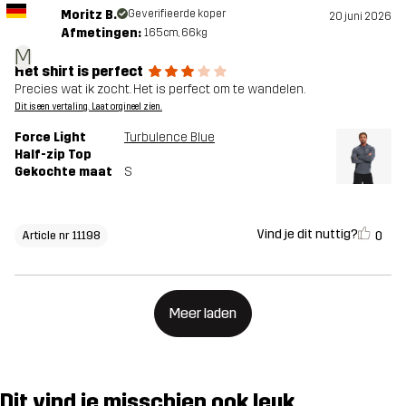
Moritz B.
Geverifieerde koper
20 juni 2026
Afmetingen:
165cm, 66kg
M
Het shirt is perfect
Precies wat ik zocht. Het is perfect om te wandelen.
Dit is een vertaling. Laat orgineel zien.
Force Light
Turbulence Blue
Half-zip Top
Gekochte maat
S
Vind je dit nuttig?
0
Article nr 11198
Meer laden
Dit vind je misschien ook leuk