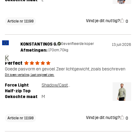
Vind je dit nuttig?
0
Article nr 11198
KONSTANTINOS G.
Geverifieerde koper
13 juli 2026
Afmetingen:
170cm, 70kg
K
Perfect
Goede pasvorm en gevoel. Zeer lichtgewicht, zoals beschreven
Dit is een vertaling. Laat orgineel zien.
Force Light
Shadow/Castor Gray
Half-zip Top
Gekochte maat
M
Vind je dit nuttig?
0
Article nr 11198