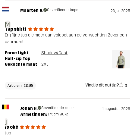
Maarten V.
Geverifieerde koper
23 juli 2025
M
Top shirt!
Erg fijne top die meer dan voldoet aan de verwachting. Zeker een
aanrader!
Force Light
Shadow/Castor Gray
Half-zip Top
Gekochte maat
2XL
Vind je dit nuttig?
0
Article nr 11198
Johan H.
Geverifieerde koper
1 augustus 2026
Afmetingen:
175cm, 90kg
J
Is oké
top