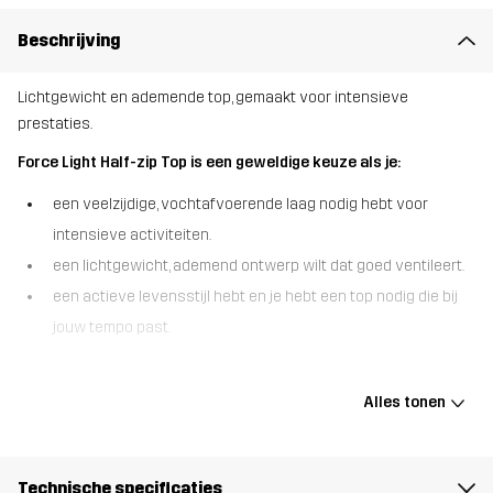
Beschrijving
Lichtgewicht en ademende top, gemaakt voor intensieve
prestaties.
Force Light Half-zip Top is een geweldige keuze als je:
een veelzijdige, vochtafvoerende laag nodig hebt voor
intensieve activiteiten.
een lichtgewicht, ademend ontwerp wilt dat goed ventileert.
een actieve levensstijl hebt en je hebt een top nodig die bij
jouw tempo past.
De Force Light Half-zip Top is ontworpen voor energierijke
activiteiten en combineert lichtgewicht stoffen met strategische
Alles tonen
ventilatie om je optimaal te laten presteren. Hij is gemaakt van
gerecycled materiaal en heeft ademende gaaspanelen op de rug
om de luchtstroom te verbeteren en vocht af te voeren tijdens
Technische specificaties