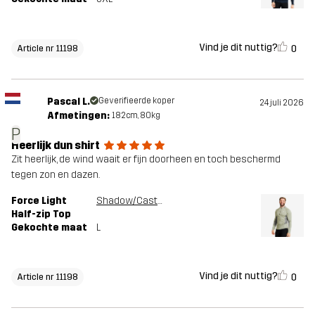
Vind je dit nuttig?
0
Article nr 11198
Pascal L.
Geverifieerde koper
24 juli 2026
Afmetingen:
182cm, 80kg
P
Heerlijk dun shirt
Zit heerlijk, de wind waait er fijn doorheen en toch beschermd
tegen zon en dazen.
Force Light
Shadow/Castor Gray
Half-zip Top
Gekochte maat
L
Vind je dit nuttig?
0
Article nr 11198