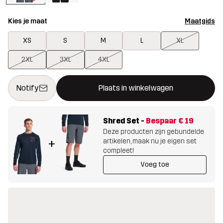
Kies je maat
Maatgids
XS
S
M
L
XL
2XL
3XL
4XL
Deze knop opent een modal met de bevestiging van een nieuw i
{{size}} niet beschikbaar
Notify
Plaats in winkelwagen
Shred Set
-
Bespaar
€ 19
Deze producten zijn gebundelde
artikelen, maak nu je eigen set
+
compleet!
Voeg toe