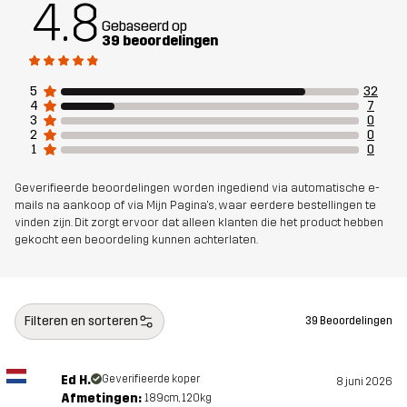
4.8
Gebaseerd op
Gewicht
144g in maat Medium
39 beoordelingen
Ontworpen
FIETSEN
5
32
voor
4
7
3
0
2
0
1
0
Artikelnummer
14480_4235
Geverifieerde beoordelingen worden ingediend via automatische e-
mails na aankoop of via Mijn Pagina's, waar eerdere bestellingen te
vinden zijn. Dit zorgt ervoor dat alleen klanten die het product hebben
gekocht een beoordeling kunnen achterlaten.
Filteren en sorteren
39 Beoordelingen
Ed H.
Geverifieerde koper
8 juni 2026
Afmetingen:
189cm, 120kg