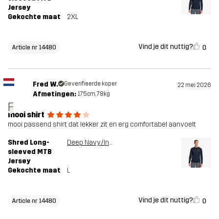
Jersey
Gekochte maat
2XL
Vind je dit nuttig?
0
Article nr 14480
Fred W.
Geverifieerde koper
22 mei 2026
Afmetingen:
175cm, 78kg
F
mooi shirt
mooi passend shirt dat lekker zit en erg comfortabel aanvoelt
Shred Long-
Deep Navy/Insignia Blue
sleeved MTB
Jersey
Gekochte maat
L
Vind je dit nuttig?
0
Article nr 14480