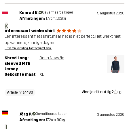
Konrad K.
Geverifieerde koper
5 augustus 2026
Afmetingen:
177cm, 102kg
K
Interessant wielershirt
Een interessant fietsshirt, maar het is niet perfect. Het werkt niet
op warmere, zonnige dagen.
Dit is een vertaling. Laat orgineel zien.
Shred Long-
Deep Navy/Insignia Blue
sleeved MTB
Jersey
Gekochte maat
XL
Vind je dit nuttig?
0
Article nr 14480
Jörg P.
Geverifieerde koper
3 augustus 2026
Afmetingen:
172cm, 90kg
J