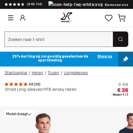
(846.714)
Klantenservice
Zoeken wissen
25% korting op zorgvuldig geselecteerde
Shop nu
sportkleding
Startpagina
Heren
Truien
Longsleeves
€ 49
4.8 (39)
Shred Long-sleeved MTB Jersey Heren
€ 36
- bespaar
€ 13
Model draagt