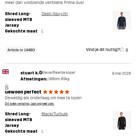
meer dan voldoende ventilatie. Prima dus!
Shred Long-
Deep Navy/Insignia Blue
sleeved MTB
Jersey
Gekochte maat
L
Vind je dit nuttig?
0
Article nr 14480
stuart k.
Geverifieerde koper
9 mei 2026
Afmetingen:
188cm, 89kg
s
Gewoon perfect
Geweldig als onderlaag om mee te lopen
Dit is een vertaling. Laat orgineel zien.
Shred Long-
Black/Turbulence Blue
sleeved MTB
Jersey
Gekochte maat
L