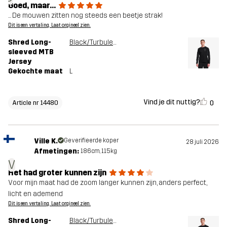
Goed, maar...
... De mouwen zitten nog steeds een beetje strak!
Dit is een vertaling. Laat orgineel zien.
Shred Long-
Black/Turbulence Blue
sleeved MTB
Jersey
Gekochte maat
L
Vind je dit nuttig?
0
Article nr 14480
Ville K.
Geverifieerde koper
28 juli 2026
Afmetingen:
186cm, 115kg
V
Het had groter kunnen zijn
Voor mijn maat had de zoom langer kunnen zijn, anders perfect,
licht en ademend
Dit is een vertaling. Laat orgineel zien.
Shred Long-
Black/Turbulence Blue