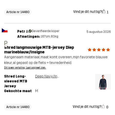
Vind je dit nuttig?
1
Article nr 14480
Petr J.
Geverifieerde koper
5 augustus 2026
Afmetingen:
167cm, 83kg
P
Shred langmouwige MTB-jersey Diep
marineblauw/Insigne
Aangenaam materiaal, maat komt overeen, mijn favoriete blauwe
kleur, al gepast op de fiets = tevredenheid.
Dit is een vertaling. Laat orgineel zien.
Shred Long-
Deep Navy/Insignia Blue
sleeved MTB
Jersey
Gekochte maat
M
Vind je dit nuttig?
0
Article nr 14480