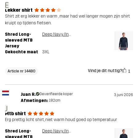
E
Lekker shirt
Shirt zit erg lekker en warm , maar had wel langer mogen zijn shirt
kruipt op tijdens fietsen.
Shred Long-
Deep Navy/Insignia Blue
sleeved MTB
Jersey
Gekochte maat
3XL
Vind je dit nuttig?
1
Article nr 14480
Juan R.
Geverifieerde koper
3 juni 2026
Afmetingen:
182cm
J
Mtb shirt
Erg prettig licht shirt, niet warm houd goed op temperatuur
Shred Long-
Deep Navy/Insignia Blue
sleeved MTB