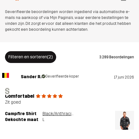
Geverifieerde beoordelingen worden ingediend via automatische e-
Ontworpen
ALLROUND
VOOR ALLEDAAGS GEBRUIK
mails na aankoop of via Mijn Pagina's, waar eerdere bestellingen te
voor
vinden zijn. Dit zorgt ervoor dat alleen klanten die het product hebben
gekocht een beoordeling kunnen achterlaten.
Artikelnummer
10739_6453
Versies
Nieuwste versie
Filteren en sorteren
(2)
3.289 Beoordelingen
Bekijk de versiegeschiedenis
hier
Sander R.
Geverifieerde koper
17 juni 2026
S
Comfortabel
Zit goed
Campfire Shirt
Black/Anthracite
Gekochte maat
L