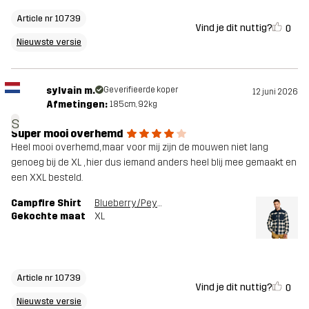
Article nr 10739
Vind je dit nuttig?
0
Nieuwste versie
sylvain m.
Geverifieerde koper
12 juni 2026
Afmetingen:
185cm, 92kg
s
Super mooi overhemd
Heel mooi overhemd, maar voor mij zijn de mouwen niet lang
genoeg bij de XL , hier dus iemand anders heel blij mee gemaakt en
een XXL besteld.
Campfire Shirt
Blueberry/Peyote
Gekochte maat
XL
Article nr 10739
Vind je dit nuttig?
0
Nieuwste versie