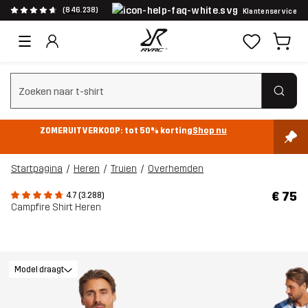
(846.238)
Klantenservice
Zoeken wissen
ZOMERUITVERKOOP: tot 50% korting
Shop nu
Startpagina
Heren
Truien
Overhemden
€ 75
4.7 (3.288)
Campfire Shirt Heren
Model draagt