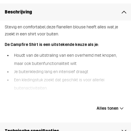
Beschrijving
Stevig en comfortabel, deze flanellen blouse heeft alles wat je
zoekt in een shirt voor buiten.
De Campfire Shirt is een uitstekende keuze als je:
Houdt van de uitstraling van een overhemd met knopen,
maar ook buitenfunctionaliteit wilt
Je buitenkleding lang en intensief draagt
Een kledingstuk zoekt dat geschikt is voor allerlei
buitenactiviteiten.
Het Campfire Shirt is onze versie van het iconische
houthakkershemd, met een moderne pasvorm en alle comfort die
Alles tonen
je maar kunt wensen. Dit veelzijdige flanellen overhemd is
gemaakt om lang mee te gaan, met gerecyclede, stevige
materialen en verstevigingen op de ellebogen voor extra
Technische specificaties