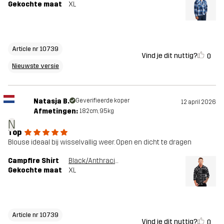
Gekochte maat
XL
Article nr 10739
Vind je dit nuttig?
0
Nieuwste versie
Natasja B.
Geverifieerde koper
12 april 2026
Afmetingen:
182cm, 95kg
N
Top
Blouse ideaal bij wisselvallig weer. Open en dicht te dragen
Campfire Shirt
Black/Anthracite
Gekochte maat
XL
Article nr 10739
Vind je dit nuttig?
0