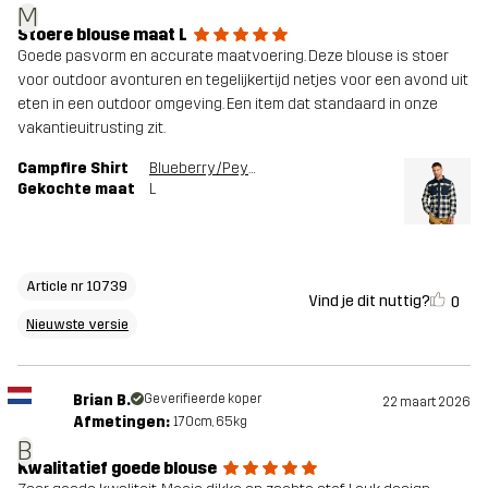
M
Stoere blouse maat L
Goede pasvorm en accurate maatvoering. Deze blouse is stoer
voor outdoor avonturen en tegelijkertijd netjes voor een avond uit
eten in een outdoor omgeving. Een item dat standaard in onze
vakantieuitrusting zit.
Campfire Shirt
Blueberry/Peyote
Gekochte maat
L
Article nr 10739
Vind je dit nuttig?
0
Nieuwste versie
Brian B.
Geverifieerde koper
22 maart 2026
Afmetingen:
170cm, 65kg
B
Kwalitatief goede blouse