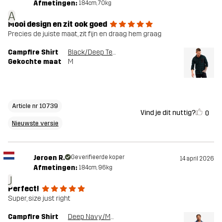
Afmetingen:
184cm, 70kg
A
Mooi design en zit ook goed
Precies de juiste maat, zit fijn en draag hem graag
Campfire Shirt
Black/Deep Teal
Gekochte maat
M
Article nr 10739
Vind je dit nuttig?
0
Nieuwste versie
Jeroen R.
Geverifieerde koper
14 april 2026
Afmetingen:
184cm, 96kg
J
Perfect!
Super, size just right
Campfire Shirt
Deep Navy/Multi