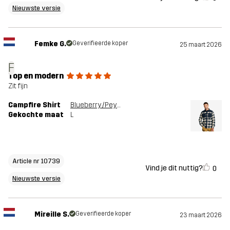
Nieuwste versie
Femke G.
Geverifieerde koper
25 maart 2026
F
Top en modern
Zit fijn
Campfire Shirt
Blueberry/Peyote
Gekochte maat
L
Article nr 10739
Vind je dit nuttig?
0
Nieuwste versie
Mireille S.
Geverifieerde koper
23 maart 2026