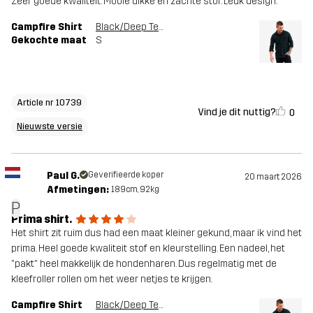
Zeer goede kwaliteit. Mooie dikke en zachte stof. Leuk design.
Campfire Shirt
Black/Deep Teal
Gekochte maat
S
Article nr 10739
Vind je dit nuttig?
0
Nieuwste versie
Paul G.
Geverifieerde koper
20 maart 2026
Afmetingen:
189cm, 92kg
P
Prima shirt.
Het shirt zit ruim dus had een maat kleiner gekund, maar ik vind het
prima. Heel goede kwaliteit stof en kleurstelling. Een nadeel, het
"pakt" heel makkelijk de hondenharen. Dus regelmatig met de
kleefroller rollen om het weer netjes te krijgen.
Campfire Shirt
Black/Deep Teal