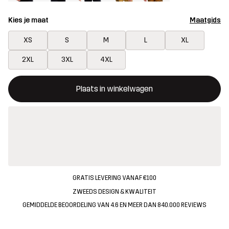
Kies je maat
Maatgids
XS
S
M
L
XL
2XL
3XL
4XL
Deze knop opent een modal met de bevestiging van een nieuw i
{{size}} niet beschikbaar
Plaats in winkelwagen
GRATIS LEVERING VANAF €100
ZWEEDS DESIGN & KWALITEIT
GEMIDDELDE BEOORDELING VAN 4.6 EN MEER DAN 840.000 REVIEWS