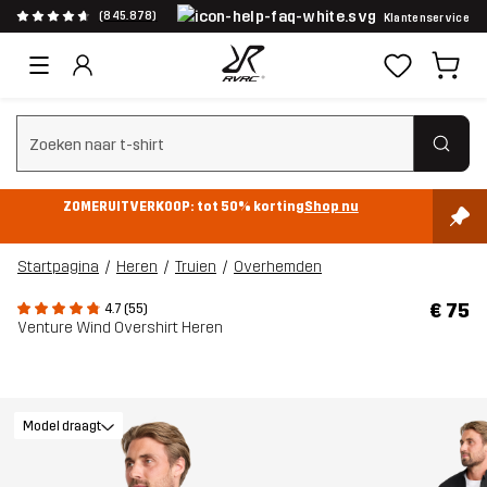
(845.878)
Klantenservice
Zoeken wissen
ZOMERUITVERKOOP: tot 50% korting
Shop nu
Startpagina
Heren
Truien
Overhemden
€ 75
4.7 (55)
Venture Wind Overshirt Heren
Model draagt