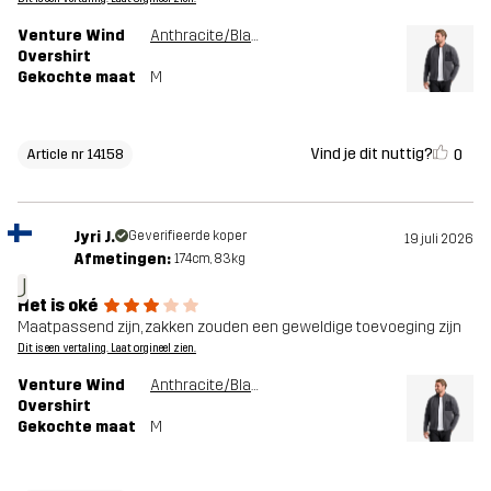
Venture Wind
Anthracite/Black
Overshirt
Gekochte maat
M
Vind je dit nuttig?
0
Article nr 14158
Jyri J.
Geverifieerde koper
19 juli 2026
Afmetingen:
174cm, 83kg
J
Het is oké
Maatpassend zijn, zakken zouden een geweldige toevoeging zijn
Dit is een vertaling. Laat orgineel zien.
Venture Wind
Anthracite/Black
Overshirt
Gekochte maat
M