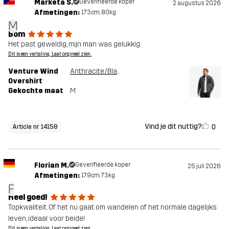
Markéta Š.
Geverifieerde koper
2 augustus 2026
Afmetingen:
173cm, 80kg
M
Bom
Het past geweldig, mijn man was gelukkig.
Dit is een vertaling. Laat orgineel zien.
Venture Wind
Anthracite/Black
Overshirt
Gekochte maat
M
Vind je dit nuttig?
0
Article nr 14158
Florian M.
Geverifieerde koper
25 juli 2026
Afmetingen:
179cm, 73kg
F
Heel goed!
Topkwaliteit. Of het nu gaat om wandelen of het normale dagelijks
leven, ideaal voor beide!
Dit is een vertaling. Laat orgineel zien.