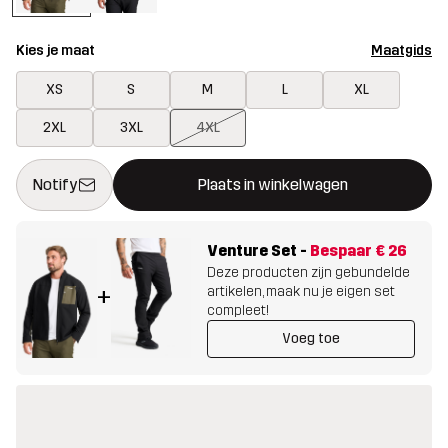
Kies je maat
Maatgids
XS
S
M
L
XL
2XL
3XL
4XL
Deze knop opent een modal met de bevestiging van een nieuw i
{{size}} niet beschikbaar
Notify
Plaats in winkelwagen
Venture Set
-
Bespaar
€ 26
Deze producten zijn gebundelde
artikelen, maak nu je eigen set
+
compleet!
Voeg toe