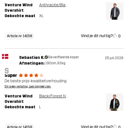
Venture Wind
Anthracite/Black
Overshirt
Gekochte maat
XL
Vind je dit nuttig?
0
Article nr 14158
Sebastian K.
Geverifieerde koper
25 juli 2026
Afmetingen:
190cm, 93kg
S
Super
De beste prijs-kwaliteitverhouding
Dit is een vertaling. Laat orgineel zien.
Venture Wind
Black/Forest Night
Overshirt
Gekochte maat
L
Vind je dit nuttig?
0
Article nr 14158