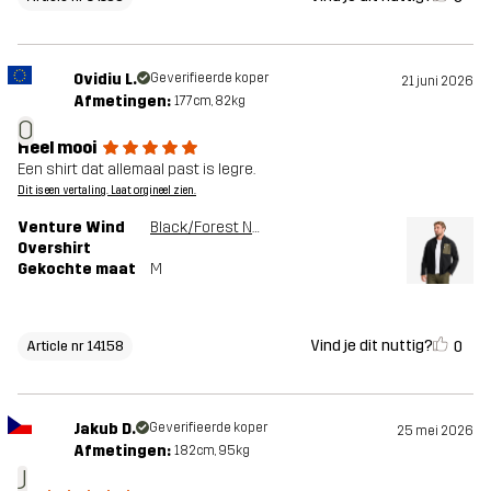
Ovidiu L.
Geverifieerde koper
21 juni 2026
Afmetingen:
177cm, 82kg
O
Heel mooi
Een shirt dat allemaal past is legre.
Dit is een vertaling. Laat orgineel zien.
Venture Wind
Black/Forest Night
Overshirt
Gekochte maat
M
Vind je dit nuttig?
0
Article nr 14158
Jakub D.
Geverifieerde koper
25 mei 2026
Afmetingen:
182cm, 95kg
J