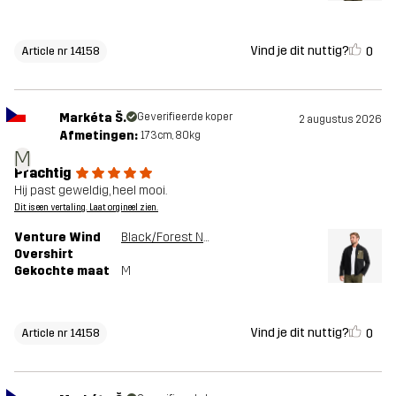
Vind je dit nuttig?
0
Article nr 14158
Markéta Š.
Geverifieerde koper
2 augustus 2026
Afmetingen:
173cm, 80kg
M
Prachtig
Hij past geweldig, heel mooi.
Dit is een vertaling. Laat orgineel zien.
Venture Wind
Black/Forest Night
Overshirt
Gekochte maat
M
Vind je dit nuttig?
0
Article nr 14158