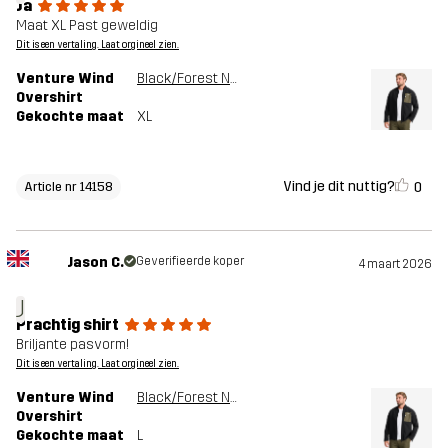
Ja
Maat XL Past geweldig
Dit is een vertaling. Laat orgineel zien.
Venture Wind
Black/Forest Night
Overshirt
Gekochte maat
XL
Vind je dit nuttig?
0
Article nr 14158
Jason C.
Geverifieerde koper
4 maart 2026
J
Prachtig shirt
Briljante pasvorm!
Dit is een vertaling. Laat orgineel zien.
Venture Wind
Black/Forest Night
Overshirt
Gekochte maat
L