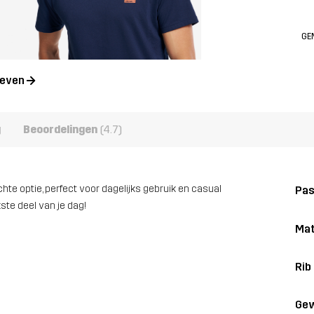
GE
geven
g
Beoordelingen
(4.7)
chte optie, perfect voor dagelijks gebruik en casual
Pa
ste deel van je dag!
Mat
Rib
Gew