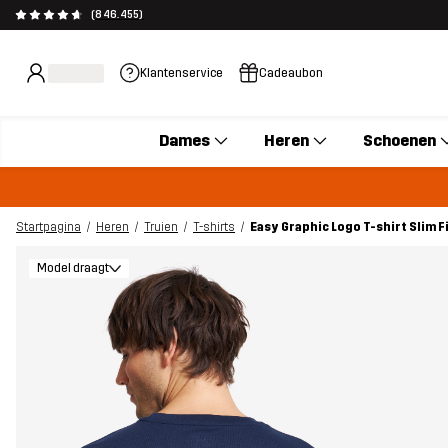
(846.455)
Klantenservice
Cadeaubon
Dames
Heren
Schoenen
Startpagina
Heren
Truien
T-shirts
Easy Graphic Logo T-shirt Slim 
Model draagt