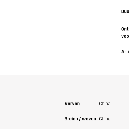
Duu
On
voo
Art
Verven
China
Breien / weven
China