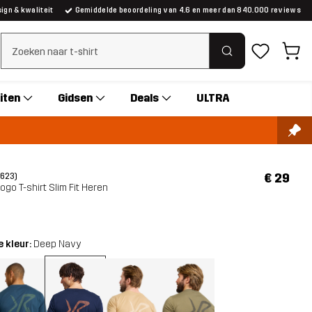
gn & kwaliteit
Gemiddelde beoordeling van 4.6 en meer dan 840.000 reviews
Zoeken wissen
iten
Gidsen
Deals
ULTRA
€ 29
(623)
ogo T-shirt Slim Fit Heren
 kleur:
Deep Navy