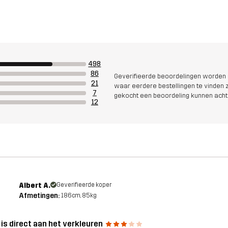
498
86
Geverifieerde beoordelingen worden i
21
waar eerdere bestellingen te vinden zi
7
gekocht een beoordeling kunnen acht
12
Albert A.
Geverifieerde koper
Afmetingen:
186cm, 85kg
 is direct aan het verkleuren