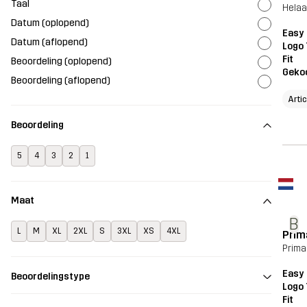
Taal
Helaa
Datum (oplopend)
Easy 
Datum (aflopend)
Logo 
Fit
Beoordeling (oplopend)
Geko
Beoordeling (aflopend)
Arti
Beoordeling
5
4
3
2
1
Maat
B
L
M
XL
2XL
S
3XL
XS
4XL
Prim
Prima
Easy 
Beoordelingstype
Logo 
Fit