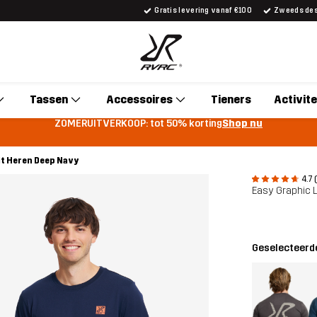
Gratis levering vanaf €100
Zweeds desi
Tassen
Accessoires
Tieners
Activite
ZOMERUITVERKOOP: tot 50% korting
Shop nu
Fit Heren Deep Navy
4.7 
Easy Graphic L
Geselecteerde