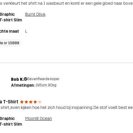
s verkleurt het shirt na 1 wasbeurt en komt er een gele gloed naar bov
Graphic
Burnt Olive
T-shirt Slim
chte maat
L
cle nr 10888
Bob K.
Geverifieerde koper
Afmetingen:
195cm, 90kg
a T-Shirt
 shirt, even kijken hoe het zich houd bij inspanning. De stof voelt best e
Graphic
Moonlit Ocean
T-shirt Slim