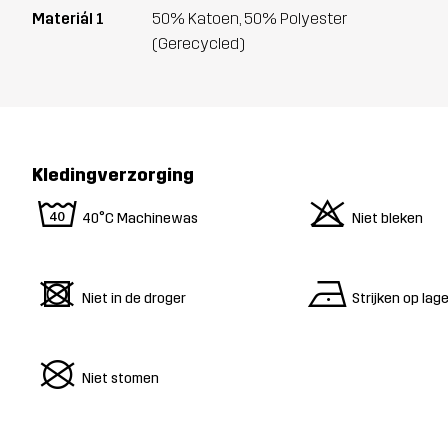
Materiál 1
50% Katoen, 50% Polyester
(Gerecycled)
Kledingverzorging
8
o
40°C Machinewas
Niet bleken
d
n
Niet in de droger
Strijken op la
U
Niet stomen