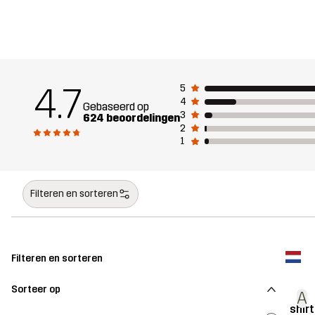
4.7
5
4
Gebaseerd op
3
624 beoordelingen
2
1
Filteren en sorteren
Filteren en sorteren
Sorteer op
A
shirt