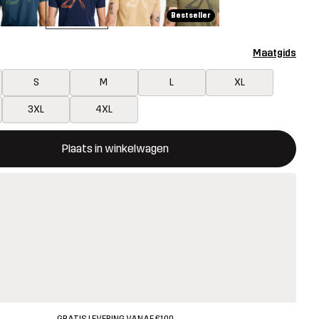
Bestseller
Maatgids
S
M
L
XL
3XL
4XL
ent een modal met de bevestiging van een nieuw item in het wink
 beschikbaar
Plaats in winkelwagen
GRATIS LEVERING VANAF €100