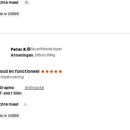
chte maat
XL
cle nr 10888
Peter K.
Geverifieerde koper
Afmetingen:
186cm, 88kg
oud en functioneel
 maatvoering
Graphic
Anthracite
T-shirt Slim
chte maat
L
cle nr 10888