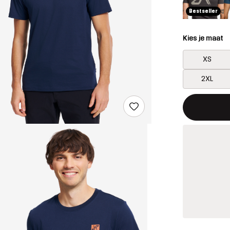
Bestseller
Kies je maat
XS
2XL
Deze knop op
{{size}} niet