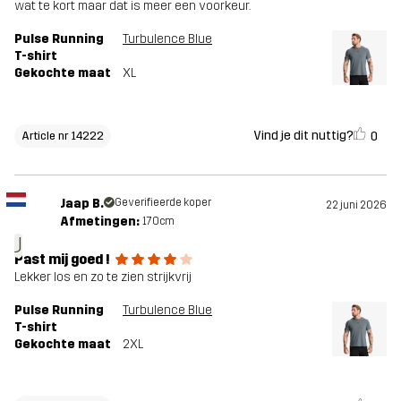
wat te kort maar dat is meer een voorkeur.
Pulse Running
Turbulence Blue
T-shirt
Gekochte maat
XL
Vind je dit nuttig?
0
Article nr 14222
Jaap B.
Geverifieerde koper
22 juni 2026
Afmetingen:
170cm
J
Past mij goed !
Lekker los en zo te zien strijkvrij
Pulse Running
Turbulence Blue
T-shirt
Gekochte maat
2XL