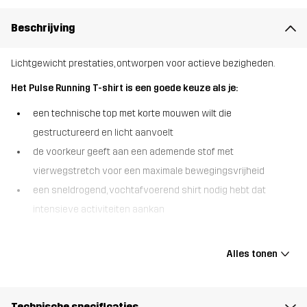
Beschrijving
Lichtgewicht prestaties, ontworpen voor actieve bezigheden.
Het Pulse Running T-shirt is een goede keuze als je:
een technische top met korte mouwen wilt die
gestructureerd en licht aanvoelt
de voorkeur geeft aan een ademende stof met
vierwegstretch voor een maximale bewegingsvrijheid
een sneldrogend, vochtafvoerend shirt nodig hebt dat
intensieve activiteiten aankan
Het Pulse Running T-shirt is een atletisch T-shirt dat
hoogwaardige functie combineert met alledaagse veelzijdigheid.
Alles tonen
Het is gemaakt van een gestructureerde stof met vierwegstretch
en biedt superieure flexibiliteit, ademend vermogen en de hele dag
door comfort. Flatlock-naden minimaliseren schuren, terwijl
Technische specificaties