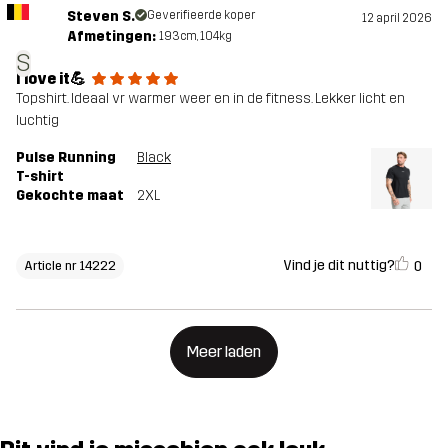
Steven S.
Geverifieerde koper
12 april 2026
Afmetingen:
193cm, 104kg
S
I love it💪
Topshirt. Ideaal vr warmer weer en in de fitness. Lekker licht en
luchtig
Pulse Running
Black
T-shirt
Gekochte maat
2XL
Vind je dit nuttig?
0
Article nr 14222
Meer laden