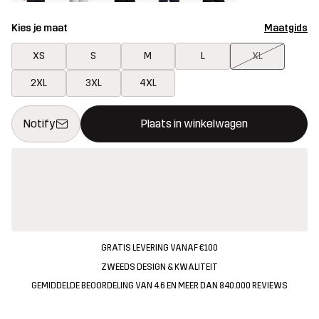
Kies je maat
Maatgids
XS
S
M
L
XL
2XL
3XL
4XL
Deze knop opent een modal met de bevestiging van een nieuw i
{{size}} niet beschikbaar
Notify
Plaats in winkelwagen
GRATIS LEVERING VANAF €100
ZWEEDS DESIGN & KWALITEIT
GEMIDDELDE BEOORDELING VAN 4.6 EN MEER DAN 840.000 REVIEWS