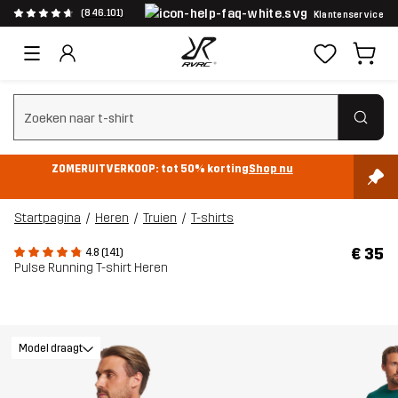
(846.101)
Klantenservice
Zoeken wissen
ZOMERUITVERKOOP: tot 50% korting
Shop nu
Startpagina
Heren
Truien
T-shirts
€ 35
4.8 (141)
Pulse Running T-shirt Heren
Model draagt