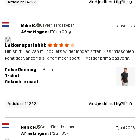
Vind je dit nuttig?
0
Article nr 14222
Mike K.
Geverifieerde koper
16 juni 2026
Afmetingen:
179cm, 90kg
M
Lekker sportshirt
Fijn shirt. Had van mij nog iets wijder mogen zitten. Maar misschien
komt dat vanzelf als ik nog meer sport :-) Verder prima pasvorm.
Pulse Running
Black
T-shirt
Gekochte maat
L
Vind je dit nuttig?
0
Article nr 14222
Henk H.
Geverifieerde koper
7 juni 2026
Afmetingen:
172cm, 85kg