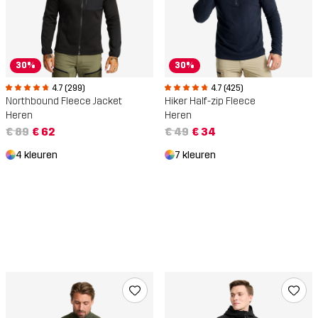
30%
30%
4.7 (299)
4.7 (425)
Northbound Fleece Jacket
Hiker Half-zip Fleece
Heren
Heren
€ 89
€ 62
€ 49
€ 34
4 kleuren
7 kleuren