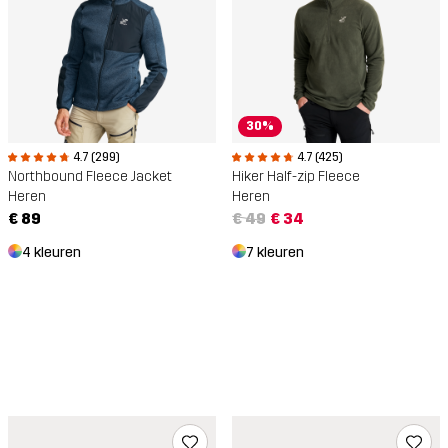
30%
4.7 (299)
4.7 (425)
Northbound Fleece Jacket
Hiker Half-zip Fleece
Heren
Heren
€ 89
€ 49
€ 34
4 kleuren
7 kleuren