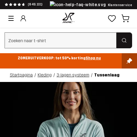
(846.101)
Klantenservice
Zoeken wissen
ZOMERUITVERKOOP: tot 50% korting
Shop nu
Startpagina
Kleding
3-lagen systeem
Tussenlaag