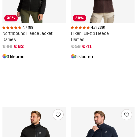
30%
30%
4.7 (98)
4.7 (239)
Northbound Fleece Jacket
Hiker Full-zip Fleece
Dames
Dames
€ 89
€ 62
€ 59
€ 41
3 kleuren
5 kleuren