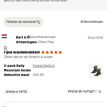
gekocht een beoordeling kunnen achterlaten.
Filteren en sorteren
42 Beoordelingen
Bart k.
Geverifieerde koper
25 juli 2026
Afmetingen:
178cm, 75kg
B
Fijne wandelsokken!
Zitten dijn en de Stretch is super
2-pack Daily
Forest Night/Vetiver Green
Mountain Socks
Gekochte maat
S43-45
Vind je dit nuttig?
0
Article nr 14715