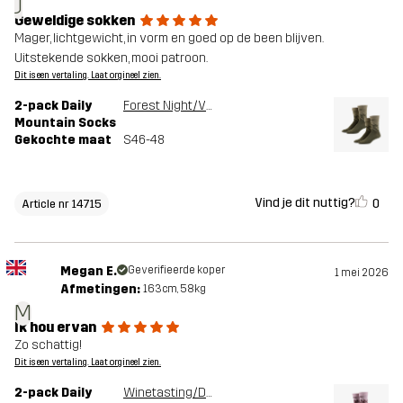
J
Geweldige sokken
Mager, lichtgewicht, in vorm en goed op de been blijven.
Uitstekende sokken, mooi patroon.
Dit is een vertaling. Laat orgineel zien.
2-pack Daily
Forest Night/Vetiver Green
Mountain Socks
Gekochte maat
S46-48
Vind je dit nuttig?
0
Article nr 14715
Megan E.
Geverifieerde koper
1 mei 2026
Afmetingen:
163cm, 58kg
M
Ik hou ervan
Zo schattig!
Dit is een vertaling. Laat orgineel zien.
2-pack Daily
Winetasting/Dusty Mauve