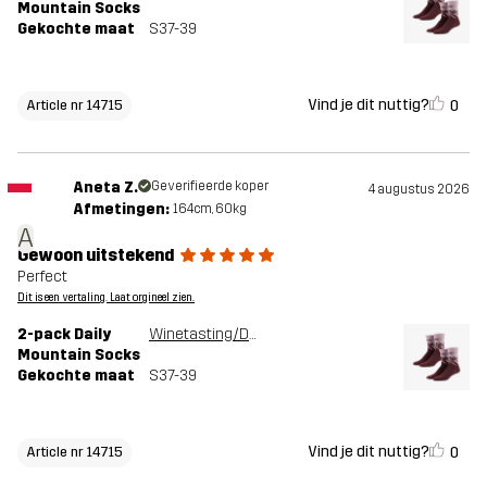
Mountain Socks
Gekochte maat
S37-39
Vind je dit nuttig?
0
Article nr 14715
Aneta Z.
Geverifieerde koper
4 augustus 2026
Afmetingen:
164cm, 60kg
A
Gewoon uitstekend
Perfect
Dit is een vertaling. Laat orgineel zien.
2-pack Daily
Winetasting/Dusty Mauve
Mountain Socks
Gekochte maat
S37-39
Vind je dit nuttig?
0
Article nr 14715