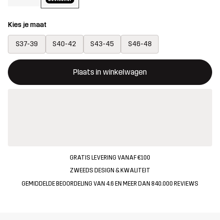
Kies je maat
S37-39
S40-42
S43-45
S46-48
Deze knop opent een modal met de bevestiging van een nieuw i
{{size}} niet beschikbaar
Plaats in winkelwagen
GRATIS LEVERING VANAF €100
ZWEEDS DESIGN & KWALITEIT
GEMIDDELDE BEOORDELING VAN 4.6 EN MEER DAN 840.000 REVIEWS