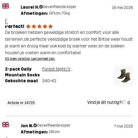
Laurel H.
Geverifieerde koper
16 mei 2026
Afmetingen:
163cm, 70kg
L
Perfect!
De broeken hebben geweldige stretch en comfort, voor alle
terreinen, de perfecte veelzijdige broek voor het Britse weer houdt
je warm en droog maar ook koel bij warmer weer, en de sokken
houden je voeten warm en comfortabel
Dit is een vertaling. Laat orgineel zien.
2-pack Daily
Forest Night/Vetiver Green
Mountain Socks
Gekochte maat
S40-42
Vind je dit nuttig?
0
Article nr 14715
Jon N.
Geverifieerde koper
7 mei 2026
Afmetingen:
181cm