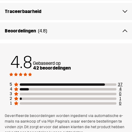
Artikelnummer
14715_4397
Traceerbaarheid
Beoordelingen
(4.8)
4.8
Gebaseerd op
42 beoordelingen
5
37
4
4
3
0
2
1
1
0
Geverifieerde beoordelingen worden ingediend via automatische e-
mails na aankoop of via Mijn Pagina's, waar eerdere bestellingen te
vinden zijn. Dit zorgt ervoor dat alleen klanten die het product hebben