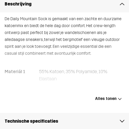
Beschrijving
De Daily Mountain Sock is gemaakt van een zachte en duurzame
katoenmix en biedt de hele dag door comfort. Het crew-length
ontwerp past perfect bij zowel je wandelschoenen als je
alledaagse sneakers, terwijl het bergmotief een vleugje outdoor
spirit aan je look toevoegt. Een veelzijdige essential die een
casual stijl combineert met avontuurlijk comfort.
Materiál 1
55% Katoen, 35% Polyamide, 10%
Elastaan
Gewicht
45g
Alles tonen
Ontworpen
VOOR ALLEDAAGS GEBRUIK
voor
Technische specificaties