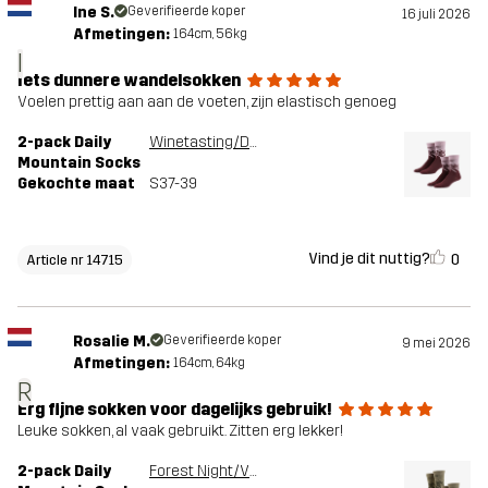
Ine S.
Geverifieerde koper
16 juli 2026
Afmetingen:
164cm, 56kg
I
Iets dunnere wandelsokken
Voelen prettig aan aan de voeten, zijn elastisch genoeg
2-pack Daily
Winetasting/Dusty Mauve
Mountain Socks
Gekochte maat
S37-39
Vind je dit nuttig?
0
Article nr 14715
Rosalie M.
Geverifieerde koper
9 mei 2026
Afmetingen:
164cm, 64kg
R
Erg fijne sokken voor dagelijks gebruik!
Leuke sokken, al vaak gebruikt. Zitten erg lekker!
2-pack Daily
Forest Night/Vetiver Green