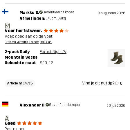
Markku S.
Geverifieerde koper
3 augustus 2026
Afmetingen:
170cm, 68kg
M
Voor herfstweer.
Voelt goed aan op de voet.
Dit is een vertaling. Laat orgineel zien.
2-pack Daily
Forest Night/Vetiver Green
Mountain Socks
Gekochte maat
S40-42
Vind je dit nuttig?
0
Article nr 14715
Alexander H.
Geverifieerde koper
26 juli 2026
A
Goed
Paste goed.