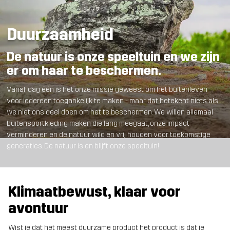
Duurzaamheid
De natuur is onze speeltuin en we zijn
er om haar te beschermen.
Vanaf dag één is het onze missie geweest om het buitenleven
voor iedereen toegankelijk te maken - maar dat betekent niets als
we niet ons deel doen om het te beschermen. We willen allemaal
buitensportkleding maken die lang meegaat, onze impact
verminderen en de natuur wild en vrij houden voor toekomstige
generaties. De natuur is en blijft onze speeltuin!
Klimaatbewust, klaar voor
avontuur
Wist je dat het meest duurzame product het product is dat je