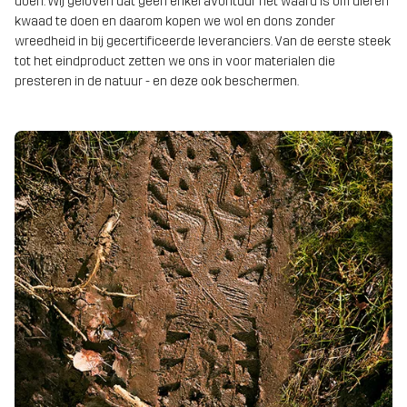
doen. Wij geloven dat geen enkel avontuur het waard is om dieren
kwaad te doen en daarom kopen we wol en dons zonder
wreedheid in bij gecertificeerde leveranciers. Van de eerste steek
tot het eindproduct zetten we ons in voor materialen die
presteren in de natuur - en deze ook beschermen.