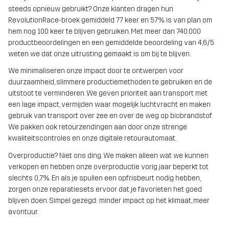
steeds opnieuw gebruikt? Onze klanten dragen hun
RevolutionRace-broek gemiddeld 77 keer en 57% is van plan om
hem nog 100 keer te blijven gebruiken. Met meer dan 740.000
productbeoordelingen en een gemiddelde beoordeling van 4,6/5
weten we dat onze uitrusting gemaakt is om bij te blijven.
We minimaliseren onze impact door te ontwerpen voor
duurzaamheid, slimmere productiemethoden te gebruiken en de
uitstoot te verminderen. We geven prioriteit aan transport met
een lage impact, vermijden waar mogelijk luchtvracht en maken
gebruik van transport over zee en over de weg op biobrandstof.
We pakken ook retourzendingen aan door onze strenge
kwaliteitscontroles en onze digitale retourautomaat.
Overproductie? Niet ons ding. We maken alleen wat we kunnen
verkopen en hebben onze overproductie vorig jaar beperkt tot
slechts 0,7%. En als je spullen een opfrisbeurt nodig hebben,
zorgen onze reparatiesets ervoor dat je favorieten het goed
blijven doen. Simpel gezegd: minder impact op het klimaat, meer
avontuur.