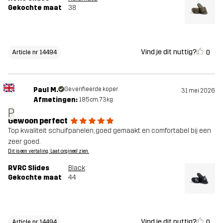
Gekochte maat
38
Vind je dit nuttig?
0
Article nr 14494
Paul M.
Geverifieerde koper
31 mei 2026
Afmetingen:
185cm, 73kg
P
Gewoon perfect
Top kwaliteit schuifpanelen, goed gemaakt en comfortabel bij een
zeer goed.
Dit is een vertaling. Laat orgineel zien.
RVRC Slides
Black
Gekochte maat
44
Vind je dit nuttig?
0
Article nr 14494