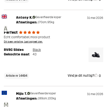
Antony K.
Geverifieerde koper
31 mei 2026
Afmetingen:
170cm, 95kg
A
Perfect
Echt comfortabel, mooi product
Dit is een vertaling. Laat orgineel zien.
RVRC Slides
Black
Gekochte maat
43
Vind je dit nuttig?
0
Article nr 14494
Mijic T.
Geverifieerde koper
31 mei 2026
Afmetingen:
189cm, 100kg
M