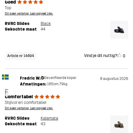
Goed
Top
Dit is een vertaling. Laat orgineel zien.
RVRC Slides
Black
Gekochte maat
44
Vind je dit nuttig?
0
Article nr 14494
Fredric W.
Geverifieerde koper
8 augustus 2026
Afmetingen:
185cm, 79kg
F
Comfortabel
Stijlvol en comfortabel
Dit is een vertaling. Laat orgineel zien.
RVRC Slides
Kalamata
Gekochte maat
43