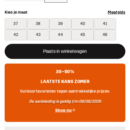
Kies je maat
Maatgids
37
38
39
40
41
42
43
44
45
46
Deze knop opent een modal met de bevestiging van een nieuw i
{{size}} niet beschikbaar
Plaats in winkelwagen
30–50%
LAATSTE KANS ZOMER
Outdoorfavorieten tegen aantrekkelijke prijzen.
De aanbieding is geldig t/m 09/08/2026
Shop nu