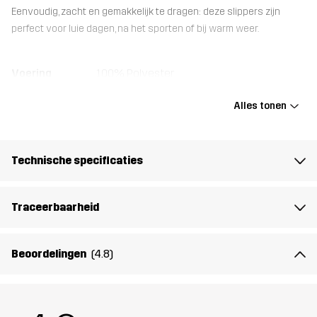
Eenvoudig, zacht en gemakkelijk te dragen: deze slippers zijn
perfect voor luie dagen, na het sporten of bij warm weer.
Voering
100% Polyester
Alles tonen
Bovenwerk
100% Polyurethaan
Buitenzool
100% Ethylene-vinyl Acetate
Technische specificaties
Gewicht
100g
Traceerbaarheid
Ontworpen
VOOR ALLEDAAGS GEBRUIK
voor
Beoordelingen
(4.8)
Artikelnummer
14494_2883