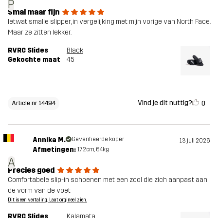
P
Smal maar fijn
Ietwat smalle slipper, in vergelijking met mijn vorige van North Face.
Maar ze zitten lekker.
RVRC Slides
Black
Gekochte maat
45
Vind je dit nuttig?
0
Article nr 14494
Annika M.
Geverifieerde koper
13 juli 2026
Afmetingen:
172cm, 64kg
A
Precies goed
Comfortabele slip-in schoenen met een zool die zich aanpast aan
de vorm van de voet
Dit is een vertaling. Laat orgineel zien.
RVRC Slides
Kalamata