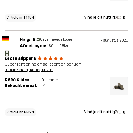
Vind je dit nuttig?
0
Article nr 14494
Helga B.
Geverifieerde koper
7 augustus 2026
Afmetingen:
180cm, 98kg
H
Grote slippers
Super licht en helemaal zacht en beguem
Dit is een vertaling. Laat orgineel zien.
RVRC Slides
Kalamata
Gekochte maat
44
Vind je dit nuttig?
0
Article nr 14494