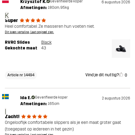
Krzysztof K.
Geverifieerde koper
6 augustus 2026
Afmetingen:
180cm, 95kg
K
Super
Heel comfortabel. Ze masseren hun voeten niet.
Dit is een vertaling. Laat orgineel zien.
RVRC Slides
Black
Gekochte maat
43
Vind je dit nuttig?
0
Article nr 14494
Ida E.
Geverifieerde koper
2 augustus 2026
Afmetingen:
165cm
I
Zacht!
Ongelooflijk comfortabele slippers als je een maat groter gaat
(toegepast op iedereen in het gezin)