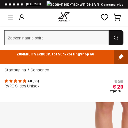
(846.238)
Klantenservice
Zoeken wissen
ZOMERUITVERKOOP: tot 50% korting
Shop nu
Startpagina
Schoenen
€ 29
4.8 (66)
RVRC Slides Unisex
€ 20
- bespaar
€ 9