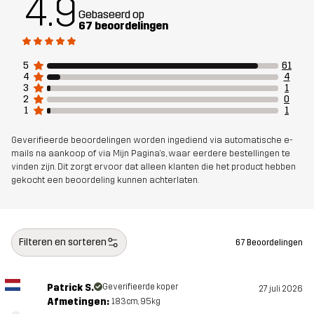
4.9
Gebaseerd op
67 beoordelingen
5
61
4
4
3
1
2
0
1
1
Geverifieerde beoordelingen worden ingediend via automatische e-
mails na aankoop of via Mijn Pagina's, waar eerdere bestellingen te
vinden zijn. Dit zorgt ervoor dat alleen klanten die het product hebben
gekocht een beoordeling kunnen achterlaten.
Filteren en sorteren
67 Beoordelingen
Patrick S.
Geverifieerde koper
27 juli 2026
Afmetingen:
183cm, 95kg