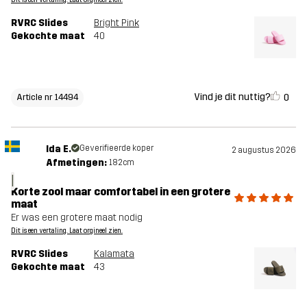
Dit is een vertaling. Laat orgineel zien.
RVRC Slides
Bright Pink
Gekochte maat
40
Vind je dit nuttig?
0
Article nr 14494
Ida E.
Geverifieerde koper
2 augustus 2026
Afmetingen:
182cm
I
Korte zool maar comfortabel in een grotere
maat
Er was een grotere maat nodig
Dit is een vertaling. Laat orgineel zien.
RVRC Slides
Kalamata
Gekochte maat
43