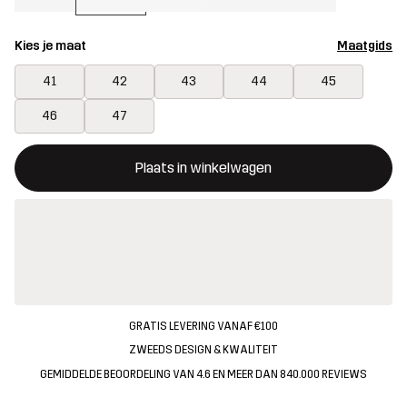
Kies je maat
Maatgids
41
42
43
44
45
46
47
Deze knop opent een modal met de bevestiging van een nieuw i
{{size}} niet beschikbaar
Plaats in winkelwagen
GRATIS LEVERING VANAF €100
ZWEEDS DESIGN & KWALITEIT
GEMIDDELDE BEOORDELING VAN 4.6 EN MEER DAN 840.000 REVIEWS