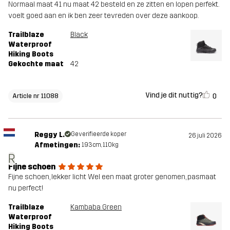
Normaal maat 41 nu maat 42 besteld en ze zitten en lopen perfekt.
voelt goed aan en ik ben zeer tevreden over deze aankoop.
Trailblaze
Black
Waterproof
Hiking Boots
Gekochte maat
42
Vind je dit nuttig?
0
Article nr 11088
Reggy L.
Geverifieerde koper
26 juli 2026
Afmetingen:
193cm, 110kg
R
Fijne schoen
Fijne schoen, lekker licht Wel een maat groter genomen, pasmaat
nu perfect!
Trailblaze
Kambaba Green
Waterproof
Hiking Boots