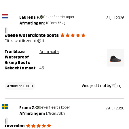
Laurens F.
Geverifieerde koper
31 juli 2026
Afmetingen:
188cm, 75kg
L
Goede waterdichte boots
Dit is wat ik zocht 😃!!!
Trailblaze
Anthracite
Waterproof
Hiking Boots
Gekochte maat
45
Vind je dit nuttig?
0
Article nr 11088
Frans Z.
Geverifieerde koper
29 juli 2026
Afmetingen:
178cm, 73kg
F
tevreden