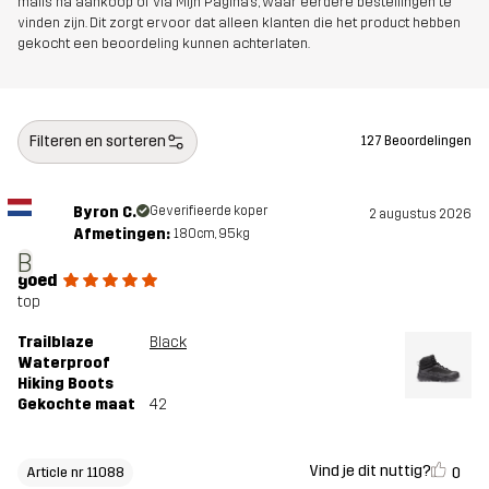
mails na aankoop of via Mijn Pagina's, waar eerdere bestellingen te
onze maattabel om de perfecte maat te vinden!
vinden zijn. Dit zorgt ervoor dat alleen klanten die het product hebben
gekocht een beoordeling kunnen achterlaten.
Bovenwerk
100% Polyester
Filteren en sorteren
127 Beoordelingen
Middenzool
100% Ethylene-vinyl Acetate
Buitenzool
100% Rubber
Byron C.
Geverifieerde koper
2 augustus 2026
Afmetingen:
180cm, 95kg
B
Gewicht
430g
goed
top
Ontworpen
WANDELEN
ALLROUND
Trailblaze
Black
voor
Waterproof
Hiking Boots
Gekochte maat
42
Artikelnummer
11088_2013
Vind je dit nuttig?
0
Article nr 11088