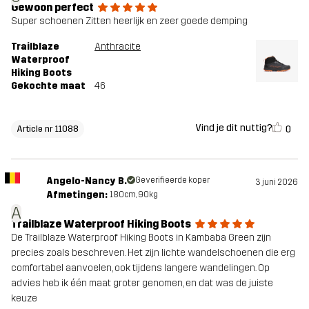
Gewoon perfect
Super schoenen Zitten heerlijk en zeer goede demping
Trailblaze
Anthracite
Waterproof
Hiking Boots
Gekochte maat
46
Vind je dit nuttig?
0
Article nr 11088
Angelo-Nancy B.
Geverifieerde koper
3 juni 2026
Afmetingen:
180cm, 90kg
A
Trailblaze Waterproof Hiking Boots
De Trailblaze Waterproof Hiking Boots in Kambaba Green zijn
precies zoals beschreven. Het zijn lichte wandelschoenen die erg
comfortabel aanvoelen, ook tijdens langere wandelingen. Op
advies heb ik één maat groter genomen, en dat was de juiste
keuze