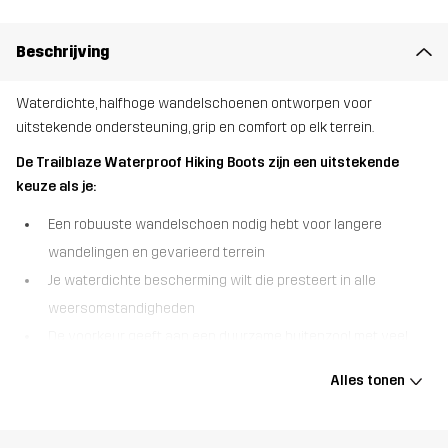
Beschrijving
Waterdichte, halfhoge wandelschoenen ontworpen voor
uitstekende ondersteuning, grip en comfort op elk terrein.
De Trailblaze Waterproof Hiking Boots zijn een uitstekende
keuze als je:
Een robuuste wandelschoen nodig hebt voor langere
wandelingen en gevarieerd terrein
Je waterdichte bescherming wilt die presteert in alle
weersomstandigheden
De voorkeur geeft aan een duurzame buitenzool met veel
grip en extra stabiliteit voor de enkel
Alles tonen
De Trailblaze Waterproof Hiking Boots zijn gemaakt voor
outdooravonturen en combineren comfort, duurzaamheid en