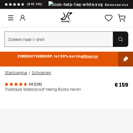
(845.745)
Klantenservice
Zoeken wissen
ZOMERUITVERKOOP: tot 50% korting
Shop nu
Startpagina
Schoenen
€ 159
4.6 (126)
Trailblaze Waterproof Hiking Boots Heren