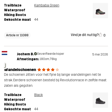
Trailblaze
Kambaba Green
Waterproof
Hiking Boots
Gekochte maat
44
Vind je dit nuttig?
0
Article nr 11088
Jochem B.
Geverifieerde koper
5 mei 2026
Afmetingen:
180cm, 78kg
J
Wandelschoenen
De schoenen zitten voor het fijne bij lange wandelingen net te
strak. Eerdere schoenen besteld bij Revolutionrace in zelfde maat
zaten als gegoten.
Trailblaze
Black
Waterproof
Hiking Boots
Gekochte maat
44