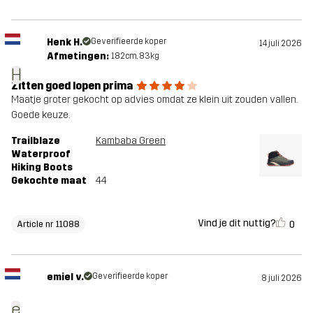
Henk H.
Geverifieerde koper
14 juli 2026
Afmetingen:
182cm, 83kg
H
Zitten goed lopen prima
Maatje groter gekocht op advies omdat ze klein uit zouden vallen.
Goede keuze.
Trailblaze
Kambaba Green
Waterproof
Hiking Boots
Gekochte maat
44
Vind je dit nuttig?
0
Article nr 11088
emiel v.
Geverifieerde koper
8 juli 2026
e