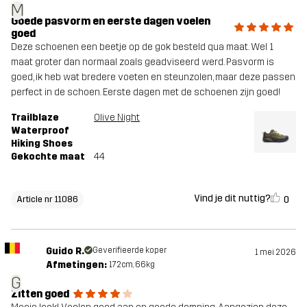
M
Goede pasvorm en eerste dagen voelen
goed
Deze schoenen een beetje op de gok besteld qua maat. Wel 1
maat groter dan normaal zoals geadviseerd werd. Pasvorm is
goed, ik heb wat bredere voeten en steunzolen, maar deze passen
perfect in de schoen. Eerste dagen met de schoenen zijn goed!
Trailblaze
Olive Night
Waterproof
Hiking Shoes
Gekochte maat
44
Vind je dit nuttig?
0
Article nr 11086
Guido R.
Geverifieerde koper
1 mei 2026
Afmetingen:
172cm, 66kg
G
Zitten goed