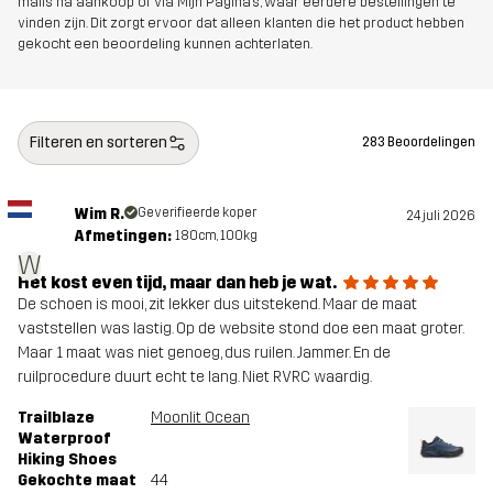
mails na aankoop of via Mijn Pagina's, waar eerdere bestellingen te
vinden zijn. Dit zorgt ervoor dat alleen klanten die het product hebben
Bovenwerk
100% Polyester
gekocht een beoordeling kunnen achterlaten.
Middenzool
100% Ethylene-vinyl Acetate
Filteren en sorteren
283 Beoordelingen
Buitenzool
100% Rubber
Wim R.
Geverifieerde koper
Gewicht
334g
24 juli 2026
Afmetingen:
180cm, 100kg
W
Ontworpen
WANDELEN
ALLROUND
Het kost even tijd, maar dan heb je wat.
voor
De schoen is mooi, zit lekker dus uitstekend. Maar de maat
vaststellen was lastig. Op de website stond doe een maat groter.
Maar 1 maat was niet genoeg, dus ruilen. Jammer. En de
Artikelnummer
11086_4106
ruilprocedure duurt echt te lang. Niet RVRC waardig.
Trailblaze
Moonlit Ocean
Waterproof
Hiking Shoes
Gekochte maat
44