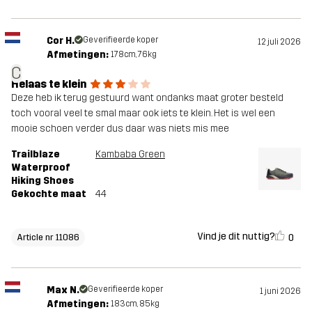
Cor H.
Geverifieerde koper
12 juli 2026
Afmetingen:
178cm, 76kg
C
Helaas te klein
Deze heb ik terug gestuurd want ondanks maat groter besteld
toch vooral veel te smal maar ook iets te klein. Het is wel een
mooie schoen verder dus daar was niets mis mee
Trailblaze
Kambaba Green
Waterproof
Hiking Shoes
Gekochte maat
44
Vind je dit nuttig?
0
Article nr 11086
Max N.
Geverifieerde koper
1 juni 2026
Afmetingen:
183cm, 85kg