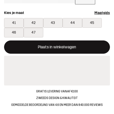
Kies je maat
Maatgids
41
42
43
44
45
46
47
Deze knop opent een modal met de bevestiging van een nieuw i
{{size}} niet beschikbaar
Plaats in winkelwagen
GRATIS LEVERING VANAF €100
ZWEEDS DESIGN & KWALITEIT
GEMIDDELDE BEOORDELING VAN 4.6 EN MEER DAN 840.000 REVIEWS