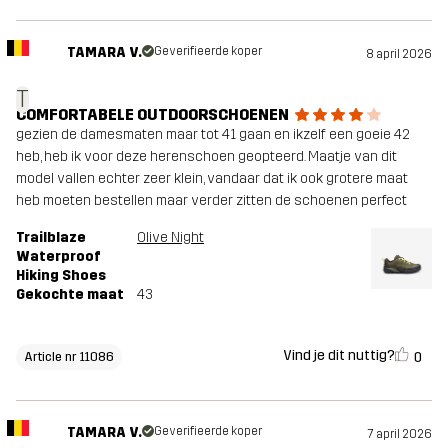
TAMARA V.
Geverifieerde koper
8 april 2026
T
COMFORTABELE OUTDOORSCHOENEN
gezien de damesmaten maar tot 41 gaan en ikzelf een goeie 42
heb, heb ik voor deze herenschoen geopteerd. Maatje van dit
model vallen echter zeer klein, vandaar dat ik ook grotere maat
heb moeten bestellen maar verder zitten de schoenen perfect
Trailblaze
Olive Night
Waterproof
Hiking Shoes
Gekochte maat
43
Vind je dit nuttig?
0
Article nr 11086
TAMARA V.
Geverifieerde koper
7 april 2026