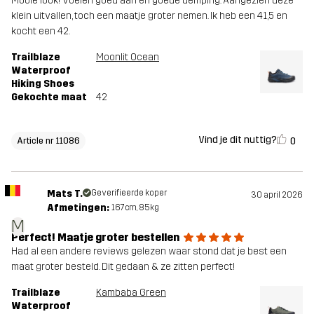
Mooie look! Voelen goed aan en goede demping. Aangezien deze
klein uitvallen, toch een maatje groter nemen. Ik heb een 41,5 en
kocht een 42.
Trailblaze
Moonlit Ocean
Waterproof
Hiking Shoes
Gekochte maat
42
Vind je dit nuttig?
0
Article nr 11086
Mats T.
Geverifieerde koper
30 april 2026
Afmetingen:
167cm, 85kg
M
Perfect! Maatje groter bestellen
Had al een andere reviews gelezen waar stond dat je best een
maat groter besteld. Dit gedaan & ze zitten perfect!
Trailblaze
Kambaba Green
Waterproof