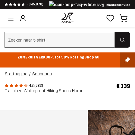
(845.878)
Klantenservice
Zoeken wissen
ZOMERUITVERKOOP: tot 50% korting
Shop nu
Startpagina
Schoenen
€ 139
4.3 (283)
Trailblaze Waterproof Hiking Shoes Heren