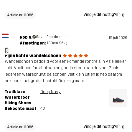
Vind je dit nuttig?
0
Article nr 11086
Rob V.
Geverifieerde koper
15 juli 2026
Afmetingen:
180cm, 96kg
R
Fijne lichte wandelschoen
Wandelschoen bedoeld voor een komende rondreis in Azië, lekker
licht. Voelt comfortabel aan en goede steun aan de voet. Zoals
iedereen waarschuwt, de schoen valt klein uit en ik heb daarom
ook een maat groter besteld. Gelukkig maar.
Trailblaze
Deep Navy
Waterproof
Hiking Shoes
Gekochte maat
42
Vind je dit nuttig?
0
Article nr 11086