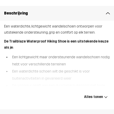
Beschrijving
Een waterdichte, lichtgewicht wandelschoen ontworpen voor
uitstekende ondersteuning, grip en comfort op elk terrein.
De Trailblaze Waterproof Hiking Shoe is een uitstekende keuze
als je:
Een lichtgewicht maar ondersteunende wandelschoen nodig
hebt voor verschillende terreinen
Een waterdichte schoen wilt die geschikt is voor
buitenactiviteiten in gevarieerd weer
De voorkeur geeft aan een duurzame buitenzool met hoge
grip voor extra stabiliteit op het pad
Alles tonen
De Trailblaze Waterproof Hiking Shoe is gemaakt voor avontuur en
combineert comfort, duurzaamheid en bescherming in één