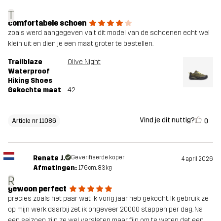
T
comfortabele schoen
zoals werd aangegeven valt dit model van de schoenen echt wel
klein uit en dien je een maat groter te bestellen.
Trailblaze
Olive Night
Waterproof
Hiking Shoes
Gekochte maat
42
Vind je dit nuttig?
0
Article nr 11086
Renate J.
Geverifieerde koper
4 april 2026
Afmetingen:
176cm, 83kg
R
gewoon perfect
precies zoals het paar wat ik vorig jaar heb gekocht. Ik gebruik ze
op mijn werk daarbij zet ik ongeveer 20000 stappen per dag. Na
een seizoen zijn ze wel versleten maar fijn om te weten dat een