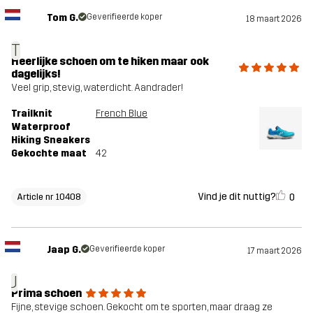
Tom G.
Geverifieerde koper
18 maart 2026
T
Heerlijke schoen om te hiken maar ook
dagelijks!
Veel grip, stevig, waterdicht. Aandrader!
Trailknit
French Blue
Waterproof
Hiking Sneakers
Gekochte maat
42
Vind je dit nuttig?
0
Article nr 10408
Jaap G.
Geverifieerde koper
17 maart 2026
J
Prima schoen
Fijne, stevige schoen. Gekocht om te sporten, maar draag ze