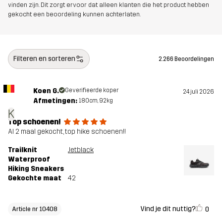
vinden zijn. Dit zorgt ervoor dat alleen klanten die het product hebben
gekocht een beoordeling kunnen achterlaten.
Filteren en sorteren
2.266 Beoordelingen
Koen G.
Geverifieerde koper
24 juli 2026
Afmetingen:
180cm, 92kg
K
Top schoenen!
Al 2 maal gekocht, top hike schoenen!!
Trailknit
Jetblack
Waterproof
Hiking Sneakers
Gekochte maat
42
Vind je dit nuttig?
0
Article nr 10408