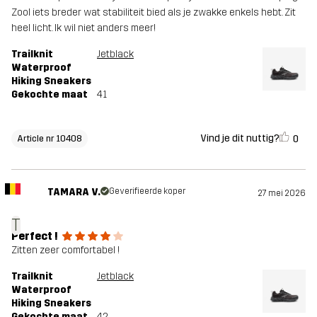
Zool iets breder wat stabiliteit bied als je zwakke enkels hebt. Zit
heel licht. Ik wil niet anders meer!
Trailknit
Jetblack
Waterproof
Hiking Sneakers
Gekochte maat
41
Vind je dit nuttig?
0
Article nr 10408
TAMARA V.
Geverifieerde koper
27 mei 2026
T
Perfect !
Zitten zeer comfortabel !
Trailknit
Jetblack
Waterproof
Hiking Sneakers
Gekochte maat
42