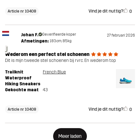
Vind je dit nuttig?
0
Article nr 10408
Johan F.
Geverifieerde koper
27 februari 2026
Afmetingen:
183cm, 85kg
J
Wederom een perfect stel schoenen
Dit is mijn tweede stel schoenen bij rvrc. En wederom top
Trailknit
French Blue
Waterproof
Hiking Sneakers
Gekochte maat
43
Vind je dit nuttig?
0
Article nr 10408
Meer laden