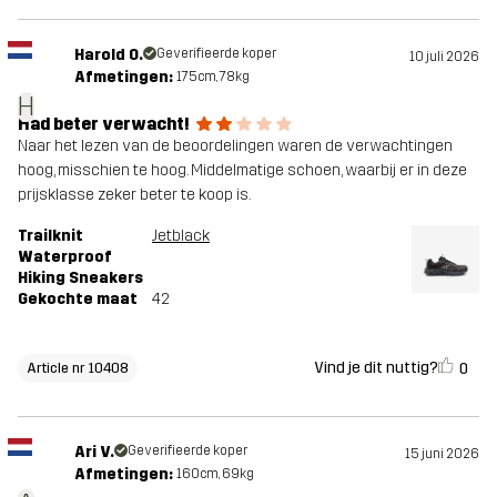
Harold O.
Geverifieerde koper
10 juli 2026
Afmetingen:
175cm, 78kg
H
Had beter verwacht!
Naar het lezen van de beoordelingen waren de verwachtingen
hoog, misschien te hoog. Middelmatige schoen, waarbij er in deze
prijsklasse zeker beter te koop is.
Trailknit
Jetblack
Waterproof
Hiking Sneakers
Gekochte maat
42
Vind je dit nuttig?
0
Article nr 10408
Ari V.
Geverifieerde koper
15 juni 2026
Afmetingen:
160cm, 69kg