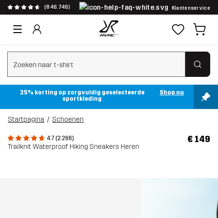
(846.746)
Klantenservice
Zoeken wissen
25% korting op zorgvuldig geselecteerde
Shop nu
sportkleding
Startpagina
Schoenen
€ 149
4.7 (2.266)
Trailknit Waterproof Hiking Sneakers Heren