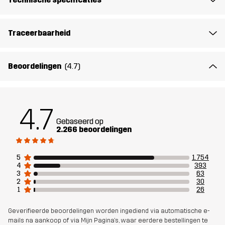
Middenzool
100% Ethylene-vinyl Acetate
Traceerbaarheid
Buitenzool
100% Rubber
Beoordelingen
(4.7)
Gewicht
456g
Ontworpen
ALLROUND
WANDELEN
4.7
voor
Gebaseerd op
2.266 beoordelingen
Artikelnummer
10408_2202
5
1.754
4
393
3
63
2
30
1
26
Geverifieerde beoordelingen worden ingediend via automatische e-
mails na aankoop of via Mijn Pagina's, waar eerdere bestellingen te