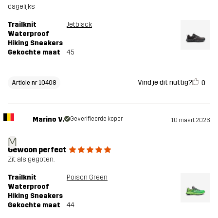
dagelijks
Trailknit
Jetblack
Waterproof
Hiking Sneakers
Gekochte maat
45
Vind je dit nuttig?
0
Article nr 10408
Marino V.
Geverifieerde koper
10 maart 2026
M
Gewoon perfect
Zit als gegoten.
Trailknit
Poison Green
Waterproof
Hiking Sneakers
Gekochte maat
44