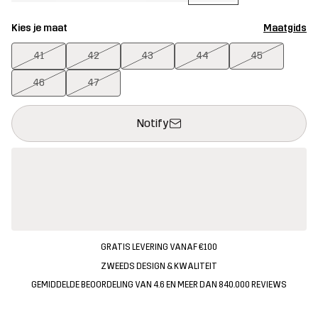
Kies je maat
Maatgids
41
42
43
44
45
46
47
Deze knop opent een modal met de bevestiging van een nieuw i
{{size}} niet beschikbaar
Notify
GRATIS LEVERING VANAF €100
ZWEEDS DESIGN & KWALITEIT
GEMIDDELDE BEOORDELING VAN 4.6 EN MEER DAN 840.000 REVIEWS