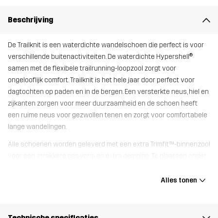
Beschrijving
De Trailknit is een waterdichte wandelschoen die perfect is voor
verschillende buitenactiviteiten. De waterdichte Hypershell®
samen met de flexibele trailrunning-loopzool zorgt voor
ongelooflijk comfort. Trailknit is het hele jaar door perfect voor
dagtochten op paden en in de bergen. Een versterkte neus, hiel en
zijkanten zorgen voor meer duurzaamheid en de schoen heeft
een ruime neus voor gezwollen tenen en zorgt voor comfortabele
lange wandelingen.
Alle schoenen worden geleverd met een extra Trimfit™-binnenzool
voor een strakkere pasvorm en extra demping. Te plaatsen onder
de originele zool.
Alles tonen
Bovenwerk
80% Polyester (Gerecycled), 20%
Thermoplastisch polyurethaan
Technische specificaties