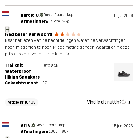
Harold O.
Geverifieerde koper
10 juli 2026
Afmetingen:
175cm, 78kg
H
Had beter verwacht!
Naar het lezen van de beoordelingen waren de verwachtingen
hoog, misschien te hoog. Middelmatige schoen, waarbij er in deze
prijsklasse zeker beter te koop is.
Trailknit
Jetblack
Waterproof
Hiking Sneakers
Gekochte maat
42
Vind je dit nuttig?
0
Article nr 10408
Ari V.
Geverifieerde koper
15 juni 2026
Afmetingen:
160cm, 69kg