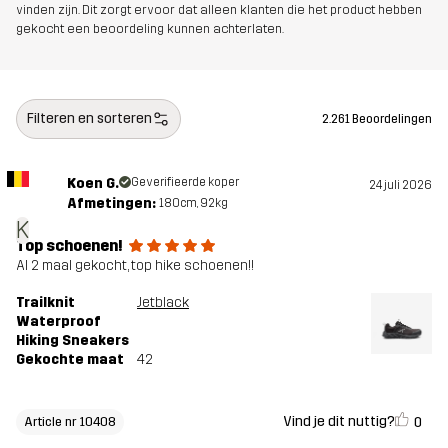
vinden zijn. Dit zorgt ervoor dat alleen klanten die het product hebben
gekocht een beoordeling kunnen achterlaten.
Filteren en sorteren
2.261 Beoordelingen
Koen G.
Geverifieerde koper
24 juli 2026
Afmetingen:
180cm, 92kg
K
Top schoenen!
Al 2 maal gekocht, top hike schoenen!!
Trailknit
Jetblack
Waterproof
Hiking Sneakers
Gekochte maat
42
Vind je dit nuttig?
0
Article nr 10408