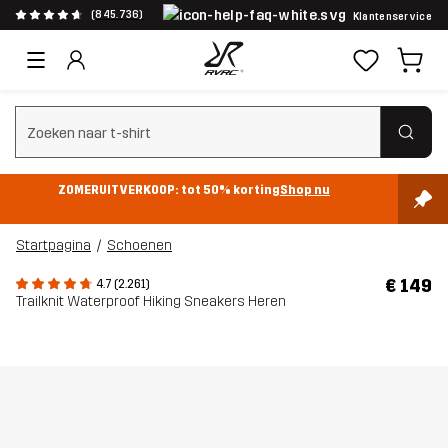
(845.736)
Klantenservice
Zoeken wissen
ZOMERUITVERKOOP: tot 50% korting
Shop nu
Startpagina
Schoenen
€ 149
4.7 (2.261)
Trailknit Waterproof Hiking Sneakers Heren