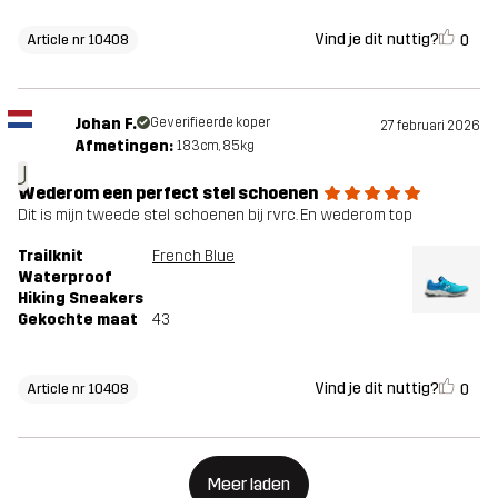
Vind je dit nuttig?
0
Article nr 10408
Johan F.
Geverifieerde koper
27 februari 2026
Afmetingen:
183cm, 85kg
J
Wederom een perfect stel schoenen
Dit is mijn tweede stel schoenen bij rvrc. En wederom top
Trailknit
French Blue
Waterproof
Hiking Sneakers
Gekochte maat
43
Vind je dit nuttig?
0
Article nr 10408
Meer laden