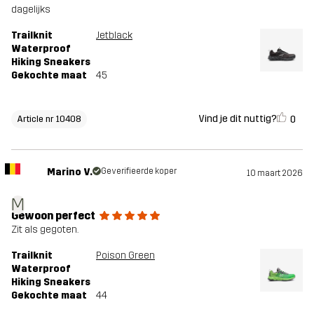
dagelijks
Trailknit
Jetblack
Waterproof
Hiking Sneakers
Gekochte maat
45
Vind je dit nuttig?
0
Article nr 10408
Marino V.
Geverifieerde koper
10 maart 2026
M
Gewoon perfect
Zit als gegoten.
Trailknit
Poison Green
Waterproof
Hiking Sneakers
Gekochte maat
44