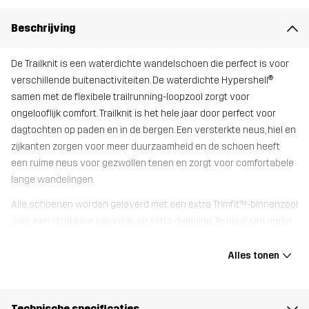
Beschrijving
De Trailknit is een waterdichte wandelschoen die perfect is voor
verschillende buitenactiviteiten. De waterdichte Hypershell®
samen met de flexibele trailrunning-loopzool zorgt voor
ongelooflijk comfort. Trailknit is het hele jaar door perfect voor
dagtochten op paden en in de bergen. Een versterkte neus, hiel en
zijkanten zorgen voor meer duurzaamheid en de schoen heeft
een ruime neus voor gezwollen tenen en zorgt voor comfortabele
lange wandelingen.
Alle schoenen worden geleverd met een extra Trimfit™-binnenzool
voor een strakkere pasvorm en extra demping. Te plaatsen onder
de originele zool.
Alles tonen
Bovenwerk
80% Polyester (Gerecycled), 20%
Thermoplastisch polyurethaan
Technische specificaties