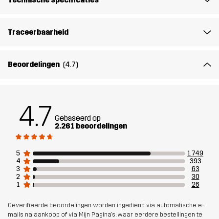
Middenzool
100% Ethylene-vinyl Acetate
Traceerbaarheid
Buitenzool
100% Rubber
Beoordelingen
(4.7)
Gewicht
456g
Ontworpen
ALLROUND
WANDELEN
4.7
voor
Gebaseerd op
2.261 beoordelingen
Artikelnummer
10408_2299
5
1.749
4
393
3
63
2
30
1
26
Geverifieerde beoordelingen worden ingediend via automatische e-
mails na aankoop of via Mijn Pagina's, waar eerdere bestellingen te