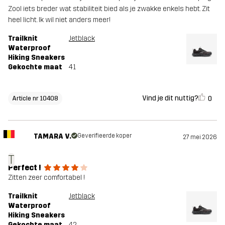
Zool iets breder wat stabiliteit bied als je zwakke enkels hebt. Zit
heel licht. Ik wil niet anders meer!
Trailknit
Jetblack
Waterproof
Hiking Sneakers
Gekochte maat
41
Vind je dit nuttig?
0
Article nr 10408
TAMARA V.
Geverifieerde koper
27 mei 2026
T
Perfect !
Zitten zeer comfortabel !
Trailknit
Jetblack
Waterproof
Hiking Sneakers
Gekochte maat
42