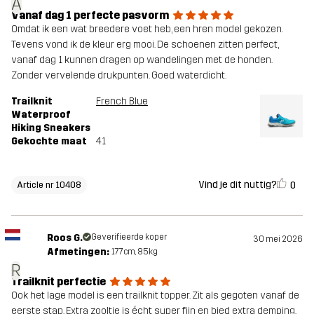
A
Vanaf dag 1 perfecte pasvorm
Omdat ik een wat breedere voet heb, een hren model gekozen.
Tevens vond ik de kleur erg mooi. De schoenen zitten perfect,
vanaf dag 1 kunnen dragen op wandelingen met de honden.
Zonder vervelende drukpunten. Goed waterdicht.
Trailknit
French Blue
Waterproof
Hiking Sneakers
Gekochte maat
41
Vind je dit nuttig?
0
Article nr 10408
Roos G.
Geverifieerde koper
30 mei 2026
Afmetingen:
177cm, 85kg
R
Trailknit perfectie
Ook het lage model is een trailknit topper. Zit als gegoten vanaf de
eerste stap. Extra zooltje is écht super fijn en bied extra demping.