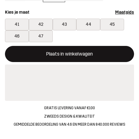
Kies je maat
Maatgids
41
42
43
44
45
46
47
Deze knop opent een modal met de bevestiging van een nieuw i
{{size}} niet beschikbaar
Plaats in winkelwagen
GRATIS LEVERING VANAF €100
ZWEEDS DESIGN & KWALITEIT
GEMIDDELDE BEOORDELING VAN 4.6 EN MEER DAN 840.000 REVIEWS