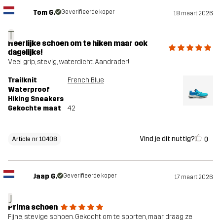
Tom G.
Geverifieerde koper
18 maart 2026
T
Heerlijke schoen om te hiken maar ook
dagelijks!
Veel grip, stevig, waterdicht. Aandrader!
Trailknit
French Blue
Waterproof
Hiking Sneakers
Gekochte maat
42
Vind je dit nuttig?
0
Article nr 10408
Jaap G.
Geverifieerde koper
17 maart 2026
J
Prima schoen
Fijne, stevige schoen. Gekocht om te sporten, maar draag ze