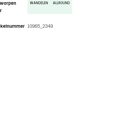
tworpen
WANDELEN
ALLROUND
r
ikelnummer
10965_2349