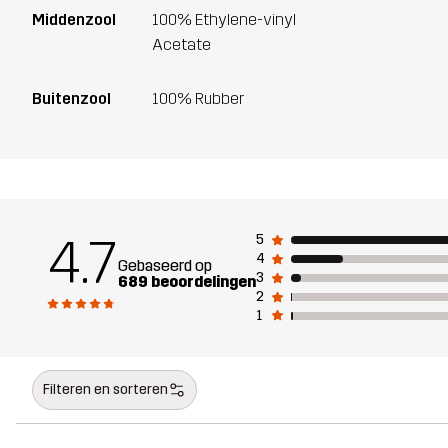
Middenzool
100% Ethylene-vinyl
Acetate
Buitenzool
100% Rubber
4.7
5
4
Gebaseerd op
3
689 beoordelingen
2
1
Filteren en sorteren