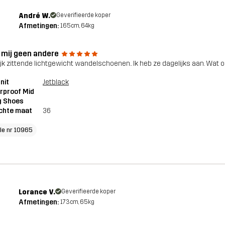
André W.
Geverifieerde koper
Afmetingen:
165cm, 64kg
 mij geen andere
ijk zittende lichtgewicht wandelschoenen.. Ik heb ze dagelijks aan. Wat oo
nit
Jetblack
rproof Mid
g Shoes
chte maat
36
cle nr 10965
Lorance V.
Geverifieerde koper
Afmetingen:
173cm, 65kg