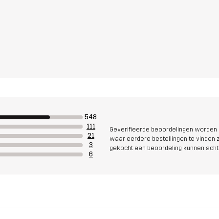
548
111
Geverifieerde beoordelingen worden i
21
waar eerdere bestellingen te vinden zi
3
gekocht een beoordeling kunnen acht
6