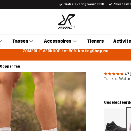
Gratis levering vanaf €100
Zweeds desi
Tassen
Accessoires
Tieners
Activite
ZOMERUITVERKOOP: tot 50% korting
Shop nu
 Copper Tan
4.7 
Trailknit Wate
Geselecteerde