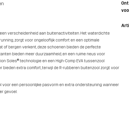
On
en
voo
Art
 een verscheidenheid aan buitenactiviteiten. Het waterdichte
unning, zorgt voor ongelooflijk comfort en een optimale
t of bergen verkent, deze schoenen bieden de perfecte
zijkanten bieden meer duurzaamheid, en een ruime neus voor
tion Soles® technologie en een High-Comp EVA tussenzool
bieden extra comfort, terwijl de R-rubberen buitenzool zorgt voor
ol voor een persoonlijke pasvorm en extra ondersteuning wanneer
er gevoel.