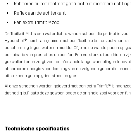
Rubberen buitenzool met gripfunctie in meerdere richting
Reflex aan de achterkant
Een extra Trimfit™ zool
De Trailknit Mid is een waterdichte wandelschoen die perfect is voor
Hypershell® membraan, samen met een flexibele buitenzool voor trailr
bescherming tegen water en modder. Of je nu de wandelpaden op gaa
combinatie van prestaties en comfort. Een versterkte teen, hiel en 
gezwollen tenen zorgt voor comfortabele lange wandelingen. Innova
absorberen energie voor demping van de volgende generatie en meer 
uitstekende grip op grind, steen en gras.
Al onze schoenen worden geleverd met een extra Trimfit™ binnenzo
dat nodig is. Plaats deze gewoon onder de originele zool voor een fijn
Technische specificaties