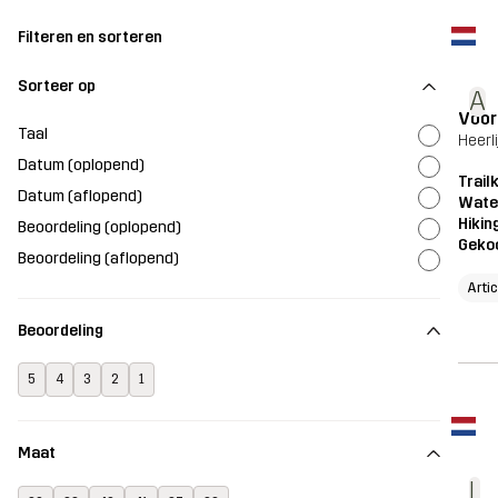
Filteren en sorteren
Sorteer op
A
Voor
Taal
Heerl
Datum (oplopend)
Trailk
Datum (aflopend)
Wate
Hikin
Beoordeling (oplopend)
Geko
Beoordeling (aflopend)
Arti
Beoordeling
5
4
3
2
1
Maat
L