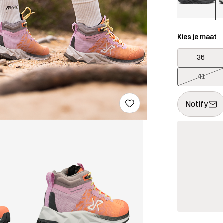
Kies je maat
36
41
Deze knop op
{{size}} niet
Notify