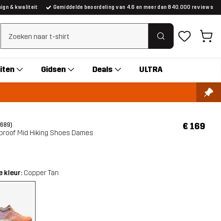
gn & kwaliteit
Gemiddelde beoordeling van 4.6 en meer dan 840.000 reviews
Zoeken wissen
iten
Gidsen
Deals
ULTRA
€ 169
(689)
rproof Mid Hiking Shoes Dames
 kleur:
Copper Tan