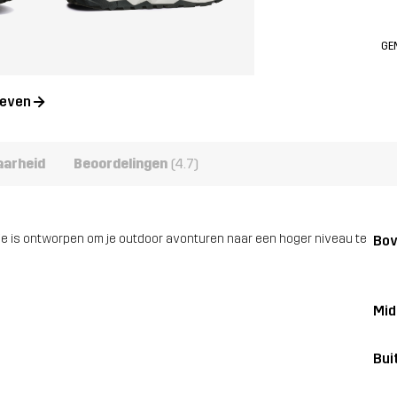
GE
geven
aarheid
Beoordelingen
(4.7)
ie is ontworpen om je outdoor avonturen naar een hoger niveau te
Bo
Mid
Bui