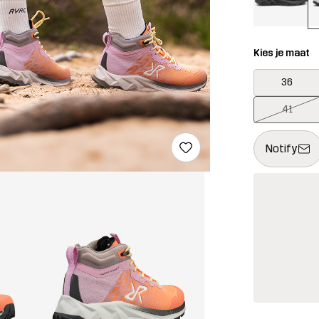
Kies je maat
36
41
Deze knop op
{{size}} niet
Notify