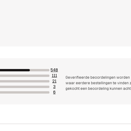
548
111
Geverifieerde beoordelingen worden i
21
waar eerdere bestellingen te vinden zi
3
gekocht een beoordeling kunnen acht
6