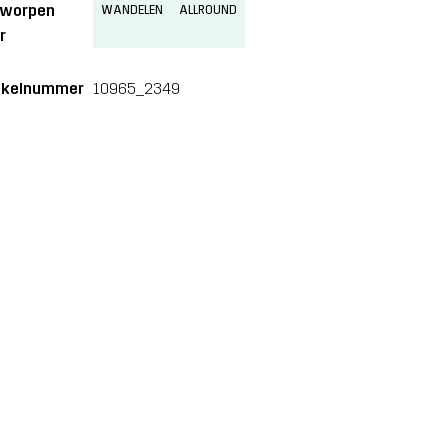
tworpen
WANDELEN
ALLROUND
r
ikelnummer
10965_2349