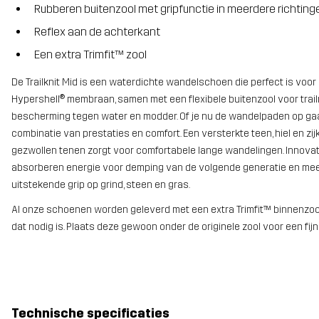
Rubberen buitenzool met gripfunctie in meerdere richting
Reflex aan de achterkant
Een extra Trimfit™ zool
De Trailknit Mid is een waterdichte wandelschoen die perfect is voor
Hypershell® membraan, samen met een flexibele buitenzool voor trailr
bescherming tegen water en modder. Of je nu de wandelpaden op gaa
combinatie van prestaties en comfort. Een versterkte teen, hiel en 
gezwollen tenen zorgt voor comfortabele lange wandelingen. Innova
absorberen energie voor demping van de volgende generatie en meer 
uitstekende grip op grind, steen en gras.
Al onze schoenen worden geleverd met een extra Trimfit™ binnenzo
dat nodig is. Plaats deze gewoon onder de originele zool voor een fijn
Technische specificaties