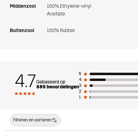
Middenzool
100% Ethylene-vinyl
Acetate
Buitenzool
100% Rubber
4.7
5
4
Gebaseerd op
3
689 beoordelingen
2
1
Filteren en sorteren