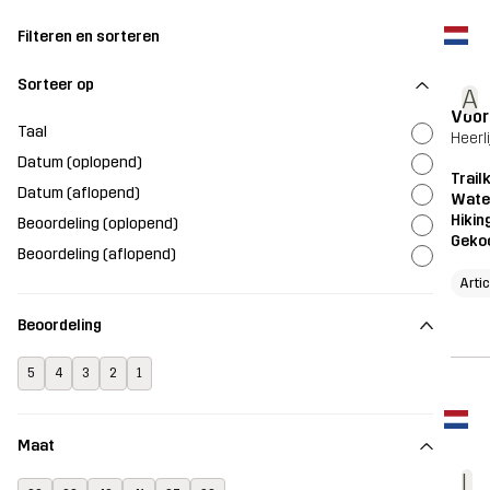
Filteren en sorteren
Sorteer op
A
Voor
Taal
Heerl
Datum (oplopend)
Trailk
Datum (aflopend)
Wate
Hikin
Beoordeling (oplopend)
Geko
Beoordeling (aflopend)
Arti
Beoordeling
5
4
3
2
1
Maat
L