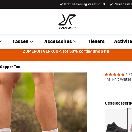
Gratis levering vanaf €100
Zweeds desi
Tassen
Accessoires
Tieners
Activite
ZOMERUITVERKOOP: tot 50% korting
Shop nu
 Copper Tan
4.7 
Trailknit Wate
Geselecteerde