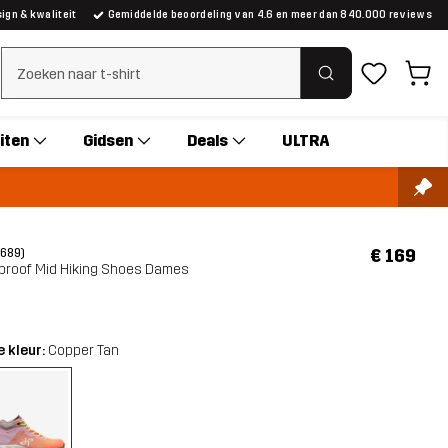
gn & kwaliteit
Gemiddelde beoordeling van 4.6 en meer dan 840.000 reviews
Zoeken wissen
iten
Gidsen
Deals
ULTRA
€ 169
(689)
rproof Mid Hiking Shoes Dames
 kleur:
Copper Tan