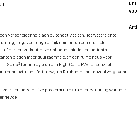
On
en
voo
Art
 een verscheidenheid aan buitenactiviteiten. Het waterdichte
unning, zorgt voor ongelooflijk comfort en een optimale
t of bergen verkent, deze schoenen bieden de perfecte
zijkanten bieden meer duurzaamheid, en een ruime neus voor
tion Soles® technologie en een High-Comp EVA tussenzool
bieden extra comfort, terwijl de R-rubberen buitenzool zorgt voor
ol voor een persoonlijke pasvorm en extra ondersteuning wanneer
er gevoel.