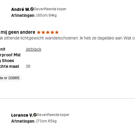
André W.
Geverifieerde koper
Afmetingen:
165cm, 64kg
 mij geen andere
ijk zittende lichtgewicht wandelschoenen.. Ik heb ze dagelijks aan. Wat oo
nit
Jetblack
rproof Mid
g Shoes
chte maat
36
cle nr 10965
Lorance V.
Geverifieerde koper
Afmetingen:
173cm, 65kg