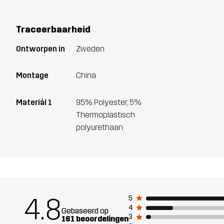
Traceerbaarheid
Ontworpen in
Zweden
Montage
China
Materiál 1
95% Polyester, 5%
Thermoplastisch
polyurethaan
4.8
5
4
Gebaseerd op
3
161 beoordelingen