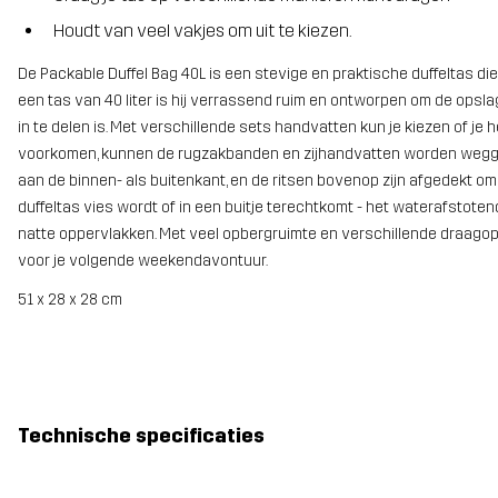
Houdt van veel vakjes om uit te kiezen.
De Packable Duffel Bag 40L is een stevige en praktische duffeltas die
een tas van 40 liter is hij verrassend ruim en ontworpen om de opsla
in te delen is. Met verschillende sets handvatten kun je kiezen of je
voorkomen, kunnen de rugzakbanden en zijhandvatten worden weggesto
aan de binnen- als buitenkant, en de ritsen bovenop zijn afgedekt 
duffeltas vies wordt of in een buitje terechtkomt - het waterafstot
natte oppervlakken. Met veel opbergruimte en verschillende draagop
voor je volgende weekendavontuur.
51 x 28 x 28 cm
Technische specificaties