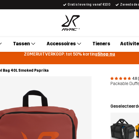
Gratis levering vanaf €100
Zweeds desi
Tassen
Accessoires
Tieners
Activite
ZOMERUITVERKOOP: tot 50% korting
Shop nu
el Bag 40L Smoked Paprika
4.8 
Packable Duffe
Geselecteerde