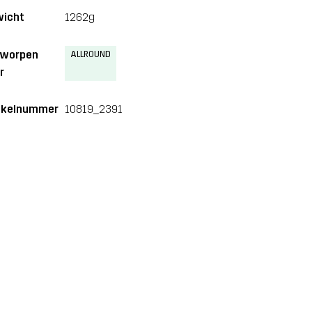
icht
1262g
tworpen
ALLROUND
r
ikelnummer
10819_2391