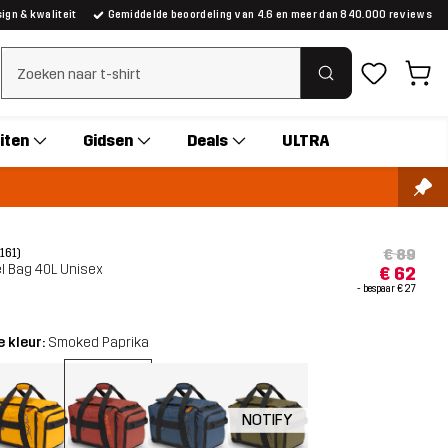
gn & kwaliteit
Gemiddelde beoordeling van 4.6 en meer dan 840.000 reviews
Zoeken wissen
iten
Gidsen
Deals
ULTRA
€ 89
(161)
l Bag 40L Unisex
€ 62
- bespaar
€ 27
 kleur:
Smoked Paprika
NOTIFY