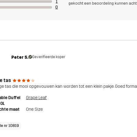
1
gekocht een beoordeling kunnen acht
0
Peter S.
Geverifieerde koper
e tas
ge tas die mooi opgevouwen kan worden tot een klein pakje. Goed form
ble Duffel
Grape Leaf
40L
chte maat
One Size
cle nr 10819