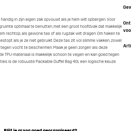
Gew
 handig in zijn eigen zak opvouwt als je hem wilt opbergen. Voor
On
gruimte optimaal te benutten, met een groot hoofdvak dat makkelijk
voo
 hem rechtop, als gewone tas of als rugzak wilt dragen. Om haken te
pt als je ze niet gebruikt. Deze tas zit vol slimme vakken, zowel
Art
om tegen vocht te beschermen. Maak je geen zorgen als deze
ende TPU-materiaal is makkelijk schoon te vegen en kan goed tegen
ties is de robuuste Packable Duffel Bag 40L een logische keuze
Blijf je graag goed georganiseerd?