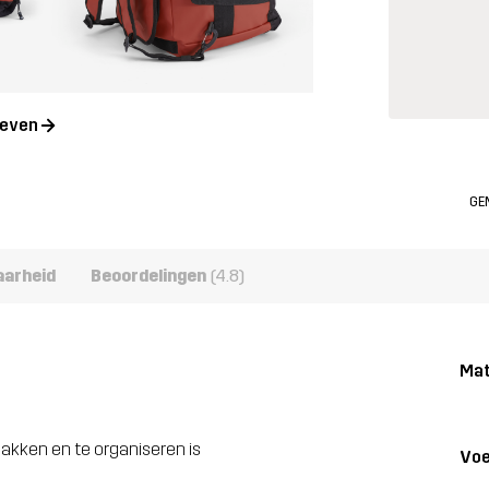
geven
GE
aarheid
Beoordelingen
(4.8)
Mat
 pakken en te organiseren is
Voe