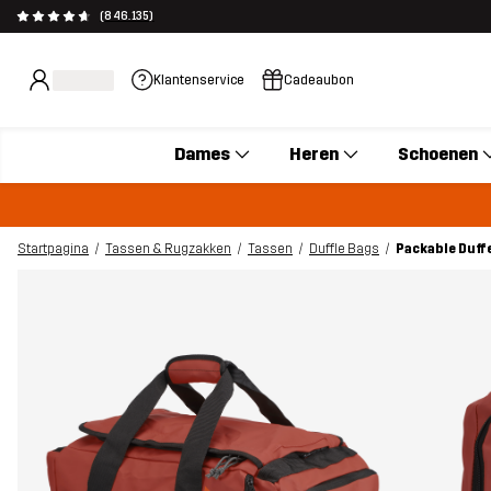
(846.135)
Klantenservice
Cadeaubon
Dames
Heren
Schoenen
Startpagina
Tassen & Rugzakken
Tassen
Duffle Bags
Packable Duff