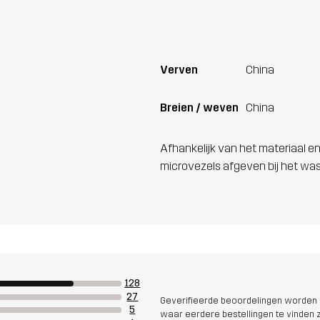
Verven
China
Breien / weven
China
Afhankelijk van het materiaal en
microvezels afgeven bij het wa
128
27
Geverifieerde beoordelingen worden i
5
waar eerdere bestellingen te vinden zi