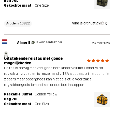
Bag 70L
Gekochte maat
One Size
Vind je dit nuttig?
0
Article nr 10822
Almer B.
Geverifieerde koper
23 mei 2026
A
Uitstekende reistas met goede
mogelijkheden
De tas is stevig met veel goed bereikbaar volume. Ombouw tot
rugzak ging goed en is reuze handig. TSA slot past prima door drie
zippers maar opberghoes kan niet op slot. id voor zakje
rugzakhengsels. Iemand kan er dus iets instoppen.
Packable Duffel
Golden Yellow
Bag 70L
Gekochte maat
One Size