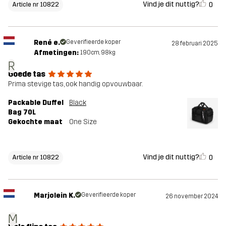
Vind je dit nuttig?
0
Article nr 10822
René e.
Geverifieerde koper
28 februari 2025
Afmetingen:
190cm, 98kg
R
Goede tas
Prima stevige tas, ook handig opvouwbaar.
Packable Duffel
Black
Bag 70L
Gekochte maat
One Size
Vind je dit nuttig?
0
Article nr 10822
Marjolein K.
Geverifieerde koper
26 november 2024
M