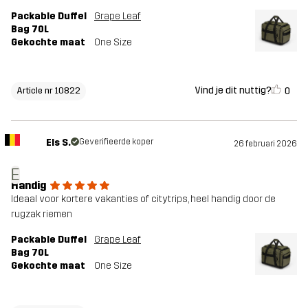
Packable Duffel
Grape Leaf
Bag 70L
Gekochte maat
One Size
Vind je dit nuttig?
0
Article nr 10822
Els S.
Geverifieerde koper
26 februari 2026
E
Handig
Ideaal voor kortere vakanties of citytrips, heel handig door de
rugzak riemen
Packable Duffel
Grape Leaf
Bag 70L
Gekochte maat
One Size