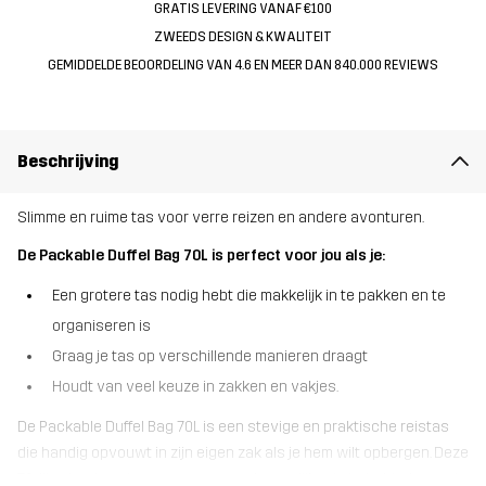
GRATIS LEVERING VANAF €100
ZWEEDS DESIGN & KWALITEIT
GEMIDDELDE BEOORDELING VAN 4.6 EN MEER DAN 840.000 REVIEWS
Beschrijving
Slimme en ruime tas voor verre reizen en andere avonturen.
De Packable Duffel Bag 70L is perfect voor jou als je:
Een grotere tas nodig hebt die makkelijk in te pakken en te
organiseren is
Graag je tas op verschillende manieren draagt
Houdt van veel keuze in zakken en vakjes.
De Packable Duffel Bag 70L is een stevige en praktische reistas
die handig opvouwt in zijn eigen zak als je hem wilt opbergen. Deze
70-liter tas is ontworpen om zoveel mogelijk ruimte te bieden, met