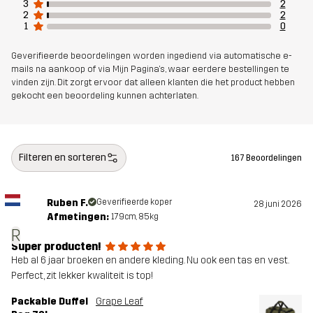
3
2
Voering 1
100% Polyester
2
2
1
0
Gewicht
1592g
Geverifieerde beoordelingen worden ingediend via automatische e-
mails na aankoop of via Mijn Pagina's, waar eerdere bestellingen te
Ontworpen
vinden zijn. Dit zorgt ervoor dat alleen klanten die het product hebben
ALLROUND
gekocht een beoordeling kunnen achterlaten.
voor
Artikelnummer
10822_2001
Filteren en sorteren
167 Beoordelingen
Ruben F.
Geverifieerde koper
28 juni 2026
Afmetingen:
179cm, 85kg
R
Super producten!
Heb al 6 jaar broeken en andere kleding. Nu ook een tas en vest.
Perfect, zit lekker kwaliteit is top!
Packable Duffel
Grape Leaf