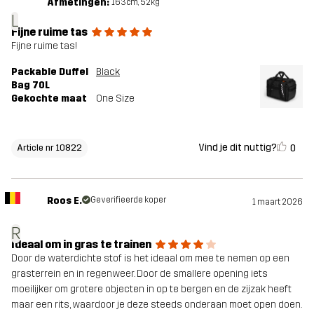
Afmetingen:
163cm, 52kg
L
Fijne ruime tas
Fijne ruime tas!
Packable Duffel
Black
Bag 70L
Gekochte maat
One Size
Vind je dit nuttig?
0
Article nr 10822
Roos E.
Geverifieerde koper
1 maart 2026
R
Ideaal om in gras te trainen
Door de waterdichte stof is het ideaal om mee te nemen op een
grasterrein en in regenweer. Door de smallere opening iets
moeilijker om grotere objecten in op te bergen en de zijzak heeft
maar een rits, waardoor je deze steeds onderaan moet open doen.