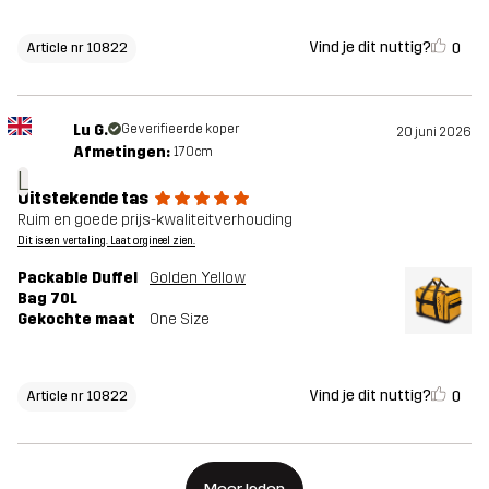
Vind je dit nuttig?
0
Article nr 10822
Lu G.
Geverifieerde koper
20 juni 2026
Afmetingen:
170cm
L
Uitstekende tas
Ruim en goede prijs-kwaliteitverhouding
Dit is een vertaling. Laat orgineel zien.
Packable Duffel
Golden Yellow
Bag 70L
Gekochte maat
One Size
Vind je dit nuttig?
0
Article nr 10822