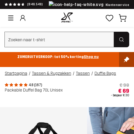
(846.549)
Klantenservice
Zoeken wissen
ZOMERUITVERKOOP: tot 50% korting
Shop nu
Startpagina
Tassen & Rugzakken
Tassen
Duffle Bags
€ 99
4.8 (167)
Packable Duffel Bag 70L Unisex
€ 69
- bespaar
€ 30