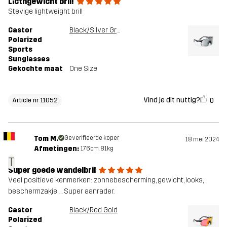
Licthgewicht bril!
Stevige lightweight bril!
Castor
Black/Silver Grey
Polarized
Sports
Sunglasses
Gekochte maat
One Size
Vind je dit nuttig?
0
Article nr 11052
Tom M.
Geverifieerde koper
18 mei 2024
Afmetingen:
176cm, 81kg
T
Super goede wandelbril
Veel positieve kenmerken: zonnebescherming, gewicht, looks,
beschermzakje, … Super aanrader.
Castor
Black/Red Gold
Polarized