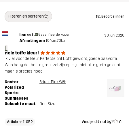
Filteren en sorteren
181 Beoordelingen
Laura L.
Geverifieerde koper
30 juni 2026
Afmetingen:
164cm, 70kg
L
Hele toffe kleur!
Ik viel voor de kleur. Perfecte bril. Licht gewicht, goede pasvorm.
Was bang dat het te groot zal zijn op mijn, niet al te grote gezicht,
maar is precies goed!
Castor
Bright Pink/White
Polarized
Sports
Sunglasses
Gekochte maat
One Size
Vind je dit nuttig?
0
Article nr 11052