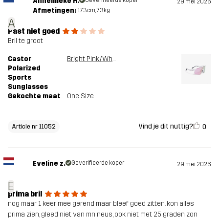
Annemieke H.
29 mei 2026
Afmetingen:
173cm, 73kg
A
Past niet goed
Bril te groot
Castor
Bright Pink/White
Polarized
Sports
Sunglasses
Gekochte maat
One Size
Vind je dit nuttig?
0
Article nr 11052
Eveline z.
Geverifieerde koper
29 mei 2026
E
prima bril
nog maar 1 keer mee gerend maar bleef goed zitten. kon alles
prima zien, gleed niet van mn neus, ook niet met 25 graden zon