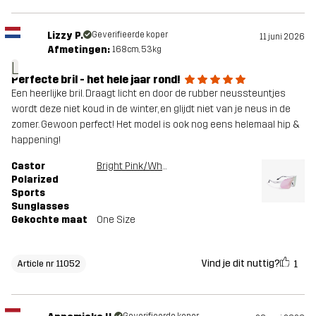
Lizzy P.
Geverifieerde koper
11 juni 2026
Afmetingen:
168cm, 53kg
L
Perfecte bril - het hele jaar rond!
Een heerlijke bril. Draagt licht en door de rubber neussteuntjes
wordt deze niet koud in de winter, en glijdt niet van je neus in de
zomer. Gewoon perfect! Het model is ook nog eens helemaal hip &
happening!
Castor
Bright Pink/White
Polarized
Sports
Sunglasses
Gekochte maat
One Size
Vind je dit nuttig?
1
Article nr 11052
Geverifieerde koper