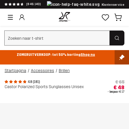
(846.140)
Klantenservice
Zoeken wissen
ZOMERUITVERKOOP: tot 50% korting
Shop nu
Startpagina
Accessoires
Brillen
€ 65
4.8 (181)
Castor Polarized Sports Sunglasses Unisex
€ 48
- bespaar
€ 17