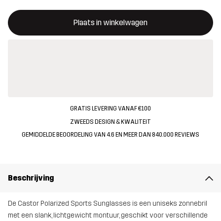
Deze knop opent een modal met de bevestiging van een nieuw i
{{size}} niet beschikbaar
Plaats in winkelwagen
GRATIS LEVERING VANAF €100
ZWEEDS DESIGN & KWALITEIT
GEMIDDELDE BEOORDELING VAN 4.6 EN MEER DAN 840.000 REVIEWS
Beschrijving
De Castor Polarized Sports Sunglasses is een uniseks zonnebril
met een slank, lichtgewicht montuur, geschikt voor verschillende