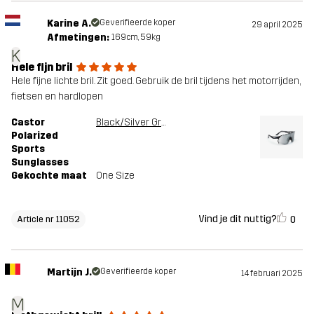
Karine A.
Geverifieerde koper
29 april 2025
Afmetingen:
169cm, 59kg
K
Hele fijn bril
Hele fijne lichte bril. Zit goed. Gebruik de bril tijdens het motorrijden,
fietsen en hardlopen
Castor
Black/Silver Grey
Polarized
Sports
Sunglasses
Gekochte maat
One Size
Vind je dit nuttig?
0
Article nr 11052
Martijn J.
Geverifieerde koper
14 februari 2025
M