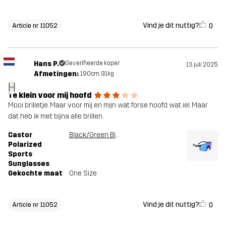
Vind je dit nuttig?
0
Article nr 11052
Hans P.
Geverifieerde koper
13 juli 2025
Afmetingen:
190cm, 91kg
H
Te klein voor mij hoofd
Mooi brilletje. Maar voor mij en mijn wat forse hoofd wat iel. Maar
dat heb ik met bijna alle brillen.
Castor
Black/Green Blue
Polarized
Sports
Sunglasses
Gekochte maat
One Size
Vind je dit nuttig?
0
Article nr 11052