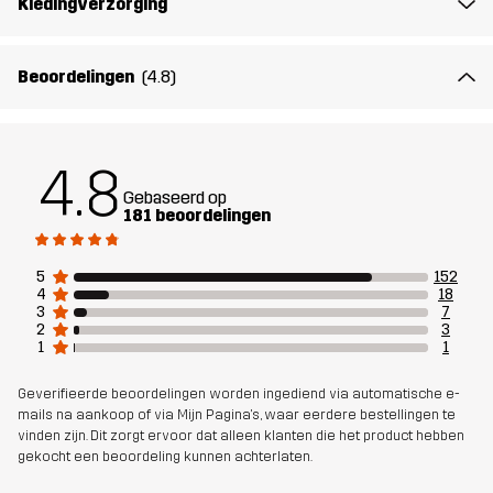
Kledingverzorging
Gewicht
30g
Beoordelingen
(4.8)
Ontworpen
FIETSEN
HARDLOPEN EN TRAINING
voor
LANGLAUFEN
4.8
Gebaseerd op
Artikelnummer
11052_4418
181 beoordelingen
Conformiteitsverklaring
Instructions for Use
5
152
4
18
3
7
2
3
1
1
Geverifieerde beoordelingen worden ingediend via automatische e-
mails na aankoop of via Mijn Pagina's, waar eerdere bestellingen te
vinden zijn. Dit zorgt ervoor dat alleen klanten die het product hebben
gekocht een beoordeling kunnen achterlaten.