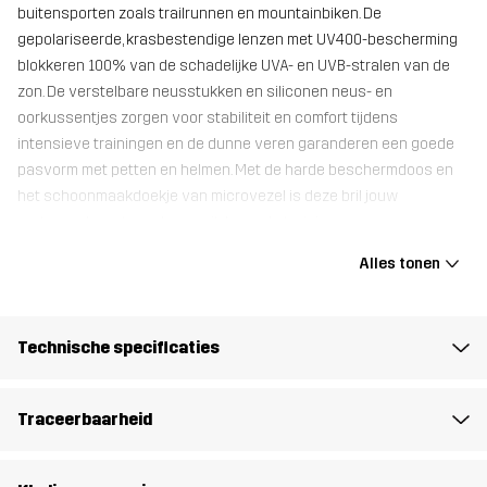
buitensporten zoals trailrunnen en mountainbiken. De
gepolariseerde, krasbestendige lenzen met UV400-bescherming
blokkeren 100% van de schadelijke UVA- en UVB-stralen van de
zon. De verstelbare neusstukken en siliconen neus- en
oorkussentjes zorgen voor stabiliteit en comfort tijdens
intensieve trainingen en de dunne veren garanderen een goede
pasvorm met petten en helmen. Met de harde beschermdoos en
het schoonmaakdoekje van microvezel is deze bril jouw
vertrouwde metgezel voor uitdagende trainingen en
outdooractiviteiten.
Alles tonen
Black/Silver Grey: Cat 3
Black/Red Gold: Cat 2
Technische specificaties
Black/Green Blue: Cat 2
Yellow/Magnet: Cat 3
Bright Pink/White: Cat 3
Traceerbaarheid
Forest Night: Cat 3
Black: Cat 3