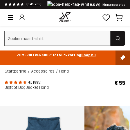
(845.765)
Klantenservice
Zoeken wissen
ZOMERUITVERKOOP: tot 50% korting
Shop nu
Startpagina
Accessoires
Hond
€ 55
4.6 (895)
Bigfoot Dog Jacket Hond