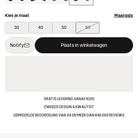
Kies je maat
Maatgids
30
40
50
60
Deze knop opent een modal met de bevestiging van een nieuw i
{{size}} niet beschikbaar
Notify
Plaats in winkelwagen
GRATIS LEVERING VANAF €100
ZWEEDS DESIGN & KWALITEIT
GEMIDDELDE BEOORDELING VAN 4.6 EN MEER DAN 840.000 REVIEWS