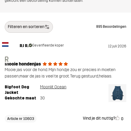
gekocht een beoordeling kunnen achterlaten.
Filteren en sorteren
895 Beoordelingen
RJ R.
Geverifieerde koper
12 juli 2026
R
mooie hondenjas
Mooie jas voor de hond. Mijn hondje zou er precies in moeten
passen,maar de jas is veel te groot. Terug gestuurd,helaas.
Bigfoot Dog
Moonlit Ocean
Jacket
Gekochte maat
30
Vind je dit nuttig?
0
Article nr 10603