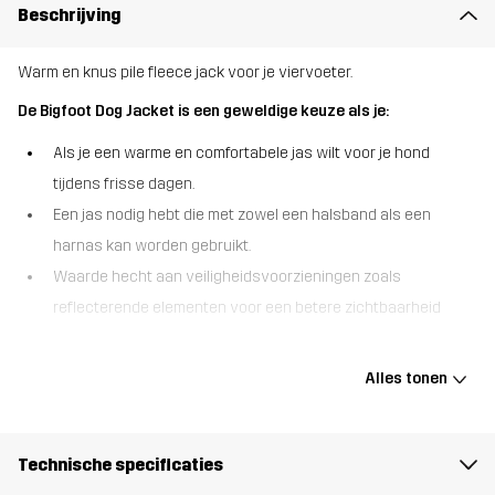
Beschrijving
Warm en knus pile fleece jack voor je viervoeter.
De Bigfoot Dog Jacket is een geweldige keuze als je:
Als je een warme en comfortabele jas wilt voor je hond
tijdens frisse dagen.
Een jas nodig hebt die met zowel een halsband als een
harnas kan worden gebruikt.
Waarde hecht aan veiligheidsvoorzieningen zoals
reflecterende elementen voor een betere zichtbaarheid
De Bigfoot Dog Jacket is ontworpen om je hond warm en knus te
houden dankzij het zachte fleece materiaal. Deze jas heeft twee
Alles tonen
kleine openingen voor de riem, waardoor hij compatibel is met
zowel hondenhalsbanden als harnassen. De verstelbare sluiting
en elastische, opvouwbare kraag zorgen voor een goede en
Technische specificaties
comfortabele pasvorm, terwijl de elastische banden voor de poten