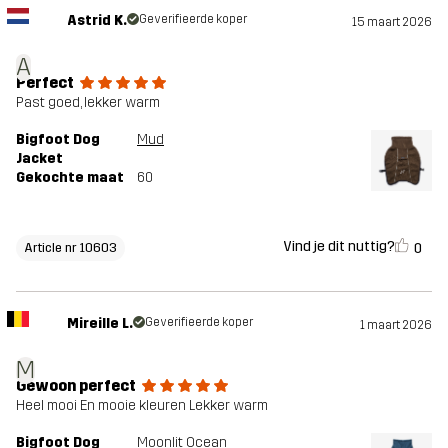
Astrid K.
Geverifieerde koper
15 maart 2026
A
Perfect
Past goed, lekker warm
Bigfoot Dog
Mud
Jacket
Gekochte maat
60
Vind je dit nuttig?
0
Article nr 10603
Mireille L.
Geverifieerde koper
1 maart 2026
M
Gewoon perfect
Heel mooi En mooie kleuren Lekker warm
Bigfoot Dog
Moonlit Ocean