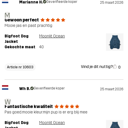
Marianne H.
Geverifieerde koper
25 maart 2026
M
Gewoon perfect
Mooie jas en past prachtig
Bigfoot Dog
Moonlit Ocean
Jacket
Gekochte maat
40
Vind je dit nuttig?
0
Article nr 10603
Wh B.
Geverifieerde koper
25 maart 2026
W
Fantastische kwaliteit
Pas goed.mooie kleur.mijn pup is er erg blij mee
Bigfoot Dog
Moonlit Ocean