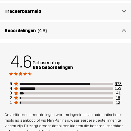
de jas stevig op zijn plaats houden. De reflecterende details
verbeteren de zichtbaarheid van je hond bij weinig licht voor extra
Traceerbaarheid
veiligheid. Plus, met onze bijpassende fleece-opties voor mensen
kunnen jij en je hond in afgestemde stijl naar buiten.
Beoordelingen
(4.6)
Materiál 1
100% Polyester (Gerecycled)
4.6
Gewicht
350g
Gebaseerd op
895 beoordelingen
Ontworpen
HONDENSPORT
voor
5
673
4
153
3
41
Artikelnummer
10603_2798
2
16
1
12
Geverifieerde beoordelingen worden ingediend via automatische e-
mails na aankoop of via Mijn Pagina's, waar eerdere bestellingen te
vinden zijn. Dit zorgt ervoor dat alleen klanten die het product hebben