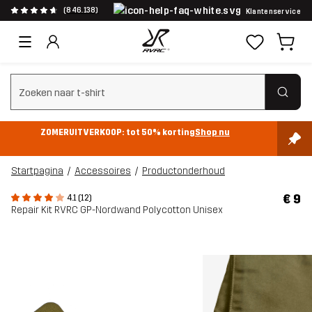
(846.138)
Klantenservice
Zoeken wissen
ZOMERUITVERKOOP: tot 50% korting
Shop nu
Startpagina
Accessoires
Productonderhoud
€ 9
4.1 (12)
Repair Kit RVRC GP-Nordwand Polycotton Unisex