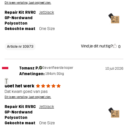
Dit is een vertaling. Laat orgineel zien.
Repair Kit RVRC
Jetblack
GP-Nordwand
Polycotton
Gekochte maat
One Size
Vind je dit nuttig?
0
Article nr 10973
Tomasz P.
Geverifieerde koper
10 juli 2026
Afmetingen:
184cm, 91kg
T
doet het werk
Dat kwam goed van pas
Dit is een vertaling. Laat orgineel zien.
Repair Kit RVRC
Jetblack
GP-Nordwand
Polycotton
Gekochte maat
One Size