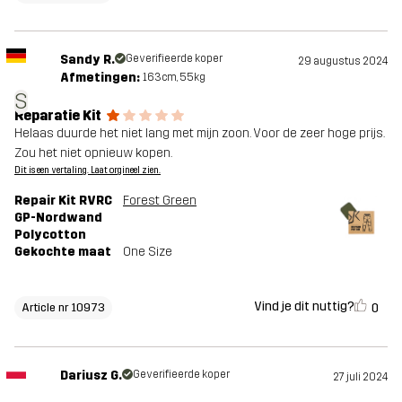
Sandy R.
Geverifieerde koper
29 augustus 2024
Afmetingen:
163cm, 55kg
S
Reparatie Kit
Helaas duurde het niet lang met mijn zoon. Voor de zeer hoge prijs.
Zou het niet opnieuw kopen.
Dit is een vertaling. Laat orgineel zien.
Repair Kit RVRC
Forest Green
GP-Nordwand
Polycotton
Gekochte maat
One Size
Vind je dit nuttig?
0
Article nr 10973
Dariusz G.
Geverifieerde koper
27 juli 2024