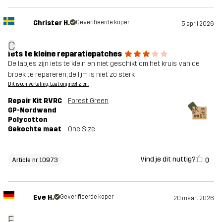
Christer H.
Geverifieerde koper
5 april 2026
C
Iets te kleine reparatiepatches
De lapjes zijn iets te klein en niet geschikt om het kruis van de
broek te repareren, de lijm is niet zo sterk
Dit is een vertaling. Laat orgineel zien.
Repair Kit RVRC
Forest Green
GP-Nordwand
Polycotton
Gekochte maat
One Size
Vind je dit nuttig?
0
Article nr 10973
Eve H.
Geverifieerde koper
20 maart 2026
E