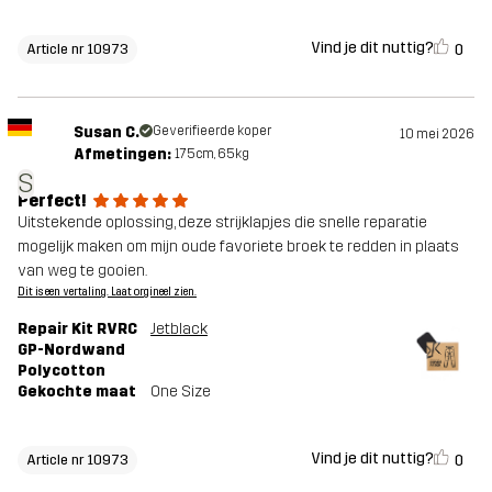
Vind je dit nuttig?
0
Article nr 10973
Susan C.
Geverifieerde koper
10 mei 2026
Afmetingen:
175cm, 65kg
S
Perfect!
Uitstekende oplossing, deze strijklapjes die snelle reparatie
mogelijk maken om mijn oude favoriete broek te redden in plaats
van weg te gooien.
Dit is een vertaling. Laat orgineel zien.
Repair Kit RVRC
Jetblack
GP-Nordwand
Polycotton
Gekochte maat
One Size
Vind je dit nuttig?
0
Article nr 10973