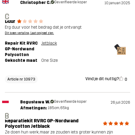
Christopher C.
Geverifieerde koper
10 januari 2025
C
Duur
Erg duur voor het bedrag dat je ontvangt
Dit is een vertaling. Laat orgineel zien.
Repair Kit RVRC
Jetblack
GP-Nordwand
Polycotton
Gekochte maat
One Size
Vind je dit nuttig?
0
Article nr 10973
Bogusława W.
Geverifieerde koper
26 juli 2026
Afmetingen:
185cm, 65kg
B
Reparatiekit RVRC GP-Nordwand
Polycotton Jetblack
Ze doen hun werk, maar ze zouden iets groter kunnen zijn