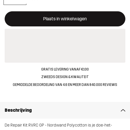
Deze knop opent een modal met de bevestiging van een nieuw i
{{size}} niet beschikbaar
Plaats in winkelwagen
GRATIS LEVERING VANAF €100
ZWEEDS DESIGN & KWALITEIT
GEMIDDELDE BEOORDELING VAN 4.6 EN MEER DAN 840.000 REVIEWS
Beschrijving
De Repair Kit RVRC GP - Nordwand Polycotton is je doe-het-