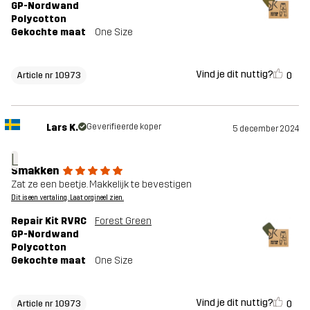
GP-Nordwand
Polycotton
Gekochte maat
One Size
Vind je dit nuttig?
0
Article nr 10973
Lars K.
Geverifieerde koper
5 december 2024
L
Smakken
Zat ze een beetje. Makkelijk te bevestigen
Dit is een vertaling. Laat orgineel zien.
Repair Kit RVRC
Forest Green
GP-Nordwand
Polycotton
Gekochte maat
One Size
Vind je dit nuttig?
0
Article nr 10973