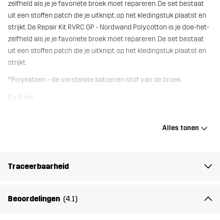
zelfheld als je je favoriete broek moet repareren. De set bestaat
uit een stoffen patch die je uitknipt, op het kledingstuk plaatst en
strijkt. De Repair Kit RVRC GP - Nordwand Polycotton is je doe-het-
zelfheld als je je favoriete broek moet repareren. De set bestaat
uit een stoffen patch die je uitknipt, op het kledingstuk plaatst en
strijkt.
*Polykatoen - de versterkte katoenen stof van de broek.
5 x 6 cm
Gewicht
6g
Alles tonen
Ontworpen
ALLROUND
Traceerbaarheid
voor
Artikelnummer
10973_962
Beoordelingen
(4.1)