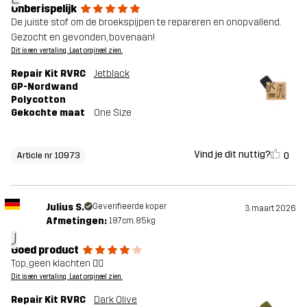
Onberispelijk
De juiste stof om de broekspijpen te repareren en onopvallend.
Gezocht en gevonden, bovenaan!
Dit is een vertaling. Laat orgineel zien.
Repair Kit RVRC
Jetblack
GP-Nordwand
Polycotton
Gekochte maat
One Size
Vind je dit nuttig?
0
Article nr 10973
Julius S.
Geverifieerde koper
3 maart 2026
Afmetingen:
187cm, 85kg
J
Goed product
Top, geen klachten 👍🏻
Dit is een vertaling. Laat orgineel zien.
Repair Kit RVRC
Dark Olive