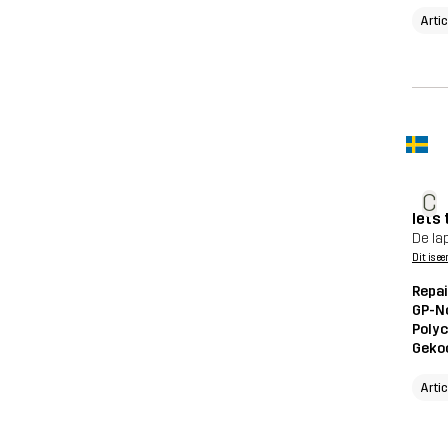
Arti
C
Iets
De lap
Dit is ee
Repai
GP-N
Polyc
Geko
Arti