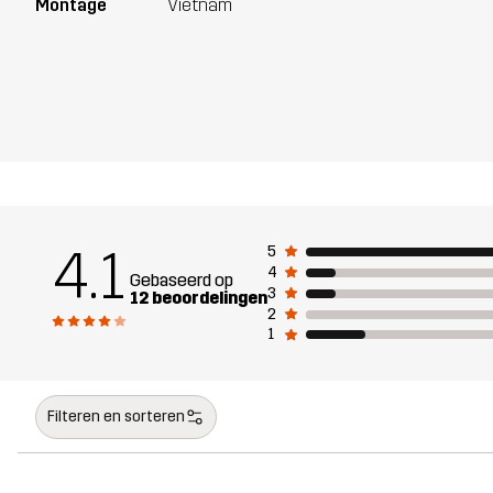
Montage
Vietnam
4.1
5
4
Gebaseerd op
3
12 beoordelingen
2
1
Filteren en sorteren