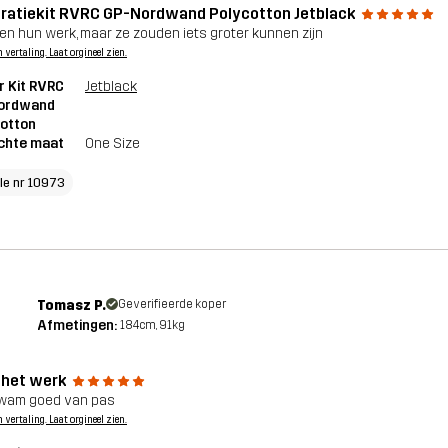
ratiekit RVRC GP-Nordwand Polycotton Jetblack
en hun werk, maar ze zouden iets groter kunnen zijn
n vertaling. Laat orgineel zien.
r Kit RVRC
Jetblack
ordwand
otton
chte maat
One Size
cle nr 10973
Tomasz P.
Geverifieerde koper
Afmetingen:
184cm, 91kg
 het werk
wam goed van pas
n vertaling. Laat orgineel zien.