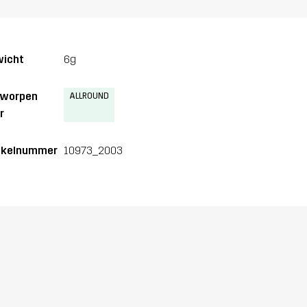
icht
6g
tworpen
ALLROUND
r
ikelnummer
10973_2003