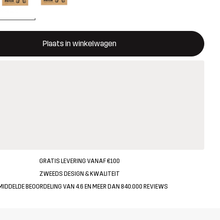
ent een modal met de bevestiging van een nieuw item in het wink
 beschikbaar
Plaats in winkelwagen
GRATIS LEVERING VANAF €100
ZWEEDS DESIGN & KWALITEIT
MIDDELDE BEOORDELING VAN 4.6 EN MEER DAN 840.000 REVIEWS