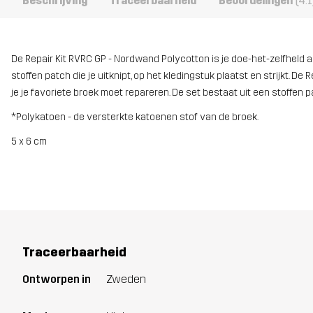
Beschrijving
Traceerbaarheid
Beoordelingen
(4.1
De Repair Kit RVRC GP - Nordwand Polycotton is je doe-het-zelfheld al
stoffen patch die je uitknipt, op het kledingstuk plaatst en strijkt. D
je je favoriete broek moet repareren. De set bestaat uit een stoffen pat
*Polykatoen - de versterkte katoenen stof van de broek.
5 x 6 cm
Traceerbaarheid
Ontworpen in
Zweden