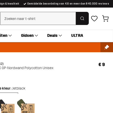
gn & kwaliteit
Gemiddelde beoordeling van 4.6 en meer dan 840.000 reviews
Zoeken wissen
iten
Gidsen
Deals
ULTRA
€ 9
(12)
RC GP-Nordwand Polycotton Unisex
 kleur:
Jetblack