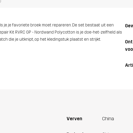
)
s je je favoriete broek moet repareren. De set bestaat uit een
Gew
e Repair Kit RVRC GP - Nordwand Polycotton is je doe-het-zelfheld als
ch die je uitknipt, op het kledingstuk plaatst en strijkt.
On
voo
Art
Verven
China