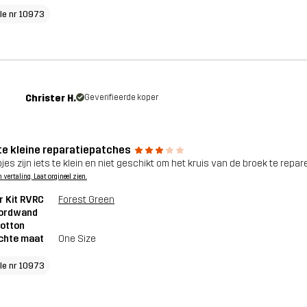
cle nr 10973
Christer H.
Geverifieerde koper
 te kleine reparatiepatches
jes zijn iets te klein en niet geschikt om het kruis van de broek te reparer
n vertaling. Laat orgineel zien.
r Kit RVRC
Forest Green
ordwand
otton
chte maat
One Size
cle nr 10973