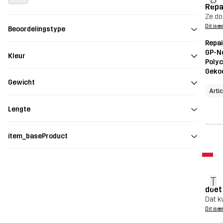
Repa
Ze do
Dit is ee
Beoordelingstype
Repai
GP-N
Kleur
Polyc
Geko
Gewicht
Arti
Lengte
item_baseProduct
T
doet
Dat k
Dit is ee