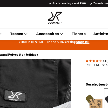
Gratis levering vanaf €100
Zweeds desi
Tassen
Accessoires
Tieners
Activite
ZOMERUITVERKOOP: tot 50% korting
Shop nu
wand Polycotton Jetblack
4.1 
Repair Kit RV
Geselecteerde