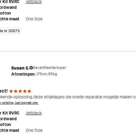
r Kit RVRC
Jetblack
ordwand
otton
chte maat
One Size
cle nr 10973
Susan C.
Geverifieerde koper
Afmetingen:
175cm, 65kg
ect!
ekende oplossing, deze strijklapjes die snelle reparatie mogelijk maken 
n vertaling. Laat orgineel zien.
r Kit RVRC
Jetblack
ordwand
otton
chte maat
One Size