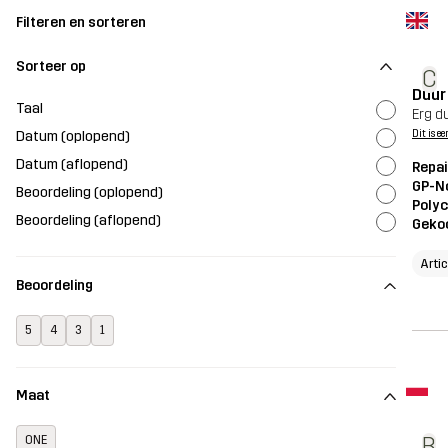
Filteren en sorteren
Sorteer op
C
Duur
Taal
Erg d
Datum (oplopend)
Dit is ee
Datum (aflopend)
Repai
GP-N
Beoordeling (oplopend)
Polyc
Beoordeling (aflopend)
Geko
Arti
Beoordeling
5
4
3
1
Maat
B
ONE