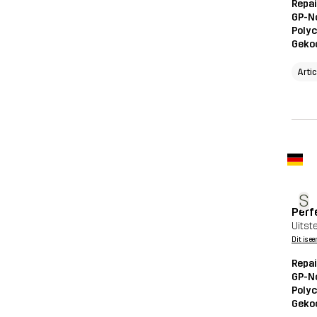
Repai
GP-N
Polyc
Geko
Arti
S
Perf
Uitst
Dit is ee
Repai
GP-N
Polyc
Geko