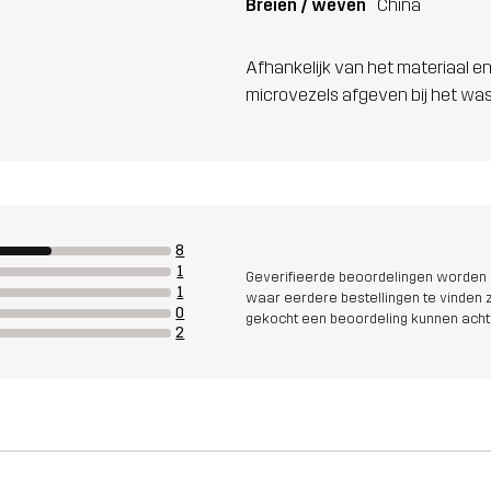
Breien / weven
China
Afhankelijk van het materiaal en
microvezels afgeven bij het wa
8
1
Geverifieerde beoordelingen worden i
1
waar eerdere bestellingen te vinden zi
0
gekocht een beoordeling kunnen acht
2