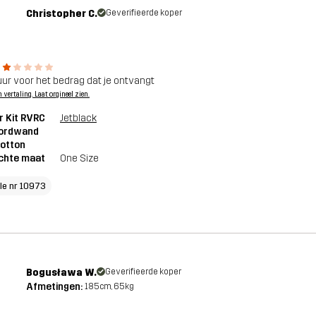
Christopher C.
Geverifieerde koper
uur voor het bedrag dat je ontvangt
n vertaling. Laat orgineel zien.
r Kit RVRC
Jetblack
ordwand
otton
chte maat
One Size
cle nr 10973
Bogusława W.
Geverifieerde koper
Afmetingen:
185cm, 65kg