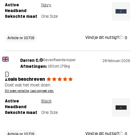
Active
Navy
Headband
Gekochte maat
One Size
Vind je dit nuttig?
0
Article nr 10719
Darren C.
Geverifieerde koper
28 februari 2026
Afmetingen:
183cm, 179kg
D
Zoals beschreven
Doet wat het moet doen
Dit is een vertaling. Laat orgineel zien.
Active
Black
Headband
Gekochte maat
One Size
Vind je dit nuttig?
0
Article nr 10719