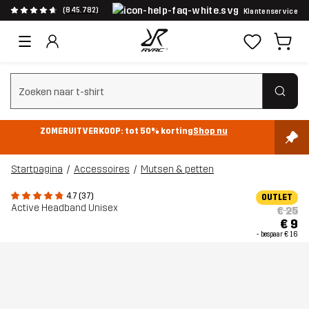
(845.782)
Klantenservice
Zoeken wissen
ZOMERUITVERKOOP: tot 50% korting
Shop nu
Startpagina
Accessoires
Mutsen & petten
4.7 (37)
OUTLET
Active Headband Unisex
€ 25
€ 9
- bespaar
€ 16