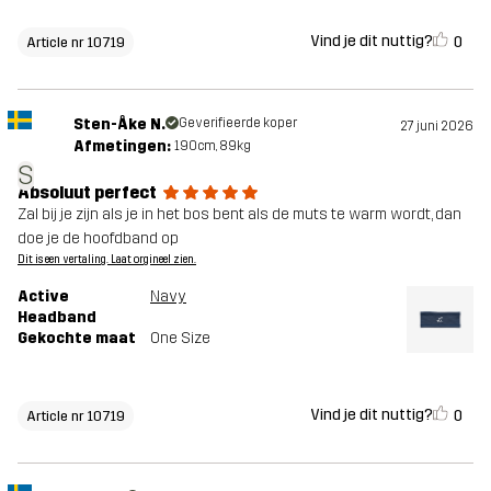
Vind je dit nuttig?
0
Article nr 10719
Sten-Åke N.
Geverifieerde koper
27 juni 2026
Afmetingen:
190cm, 89kg
S
Absoluut perfect
Zal bij je zijn als je in het bos bent als de muts te warm wordt, dan
doe je de hoofdband op
Dit is een vertaling. Laat orgineel zien.
Active
Navy
Headband
Gekochte maat
One Size
Vind je dit nuttig?
0
Article nr 10719