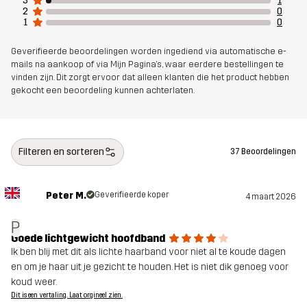
3
1
2
0
1
0
Geverifieerde beoordelingen worden ingediend via automatische e-
mails na aankoop of via Mijn Pagina's, waar eerdere bestellingen te
vinden zijn. Dit zorgt ervoor dat alleen klanten die het product hebben
gekocht een beoordeling kunnen achterlaten.
Filteren en sorteren
37 Beoordelingen
Peter M.
Geverifieerde koper
4 maart 2026
P
Goede lichtgewicht hoofdband
Ik ben blij met dit als lichte haarband voor niet al te koude dagen
en om je haar uit je gezicht te houden. Het is niet dik genoeg voor
koud weer.
Dit is een vertaling. Laat orgineel zien.