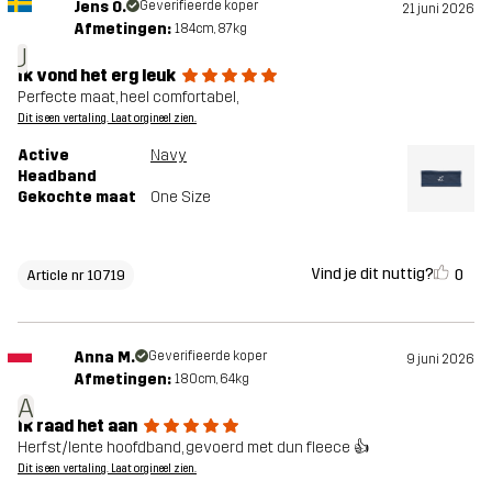
Jens O.
Geverifieerde koper
21 juni 2026
Afmetingen:
184cm, 87kg
J
Ik vond het erg leuk
Perfecte maat, heel comfortabel,
Dit is een vertaling. Laat orgineel zien.
Active
Navy
Headband
Gekochte maat
One Size
Vind je dit nuttig?
0
Article nr 10719
Anna M.
Geverifieerde koper
9 juni 2026
Afmetingen:
180cm, 64kg
A
Ik raad het aan
Herfst/lente hoofdband, gevoerd met dun fleece 👍
Dit is een vertaling. Laat orgineel zien.