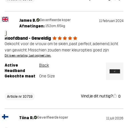
James B.
Geverifieerde koper
11 februari 2024
Afmetingen:
152cm, 65kg
J
Hoofdband - Geweldig
Gekocht voor de vrouw om te skiën, past perfect, ademend, licht
van gewicht. Misschien zouden meer kleuropties goed zijn
Dit is een vertaling. Laat orgineel zien.
Active
Black
Headband
Gekochte maat
One Size
Vind je dit nuttig?
0
Article nr 10719
Tiina R.
Geverifieerde koper
11 juli 2026