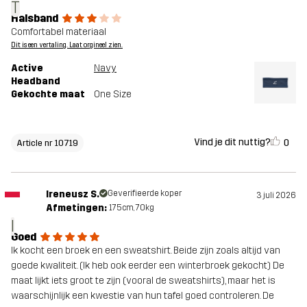
T
Halsband
Comfortabel materiaal
Dit is een vertaling. Laat orgineel zien.
Active
Navy
Headband
Gekochte maat
One Size
Vind je dit nuttig?
0
Article nr 10719
Ireneusz S.
Geverifieerde koper
3 juli 2026
Afmetingen:
175cm, 70kg
I
Goed
Ik kocht een broek en een sweatshirt. Beide zijn zoals altijd van
goede kwaliteit. (Ik heb ook eerder een winterbroek gekocht) De
maat lijkt iets groot te zijn (vooral de sweatshirts), maar het is
waarschijnlijk een kwestie van hun tafel goed controleren. De