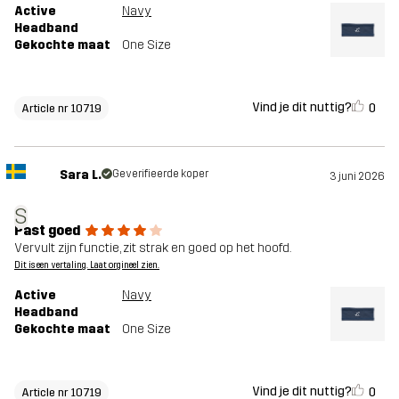
Active
Navy
Headband
Gekochte maat
One Size
Vind je dit nuttig?
0
Article nr 10719
Sara L.
Geverifieerde koper
3 juni 2026
S
Past goed
Vervult zijn functie, zit strak en goed op het hoofd.
Dit is een vertaling. Laat orgineel zien.
Active
Navy
Headband
Gekochte maat
One Size
Vind je dit nuttig?
0
Article nr 10719