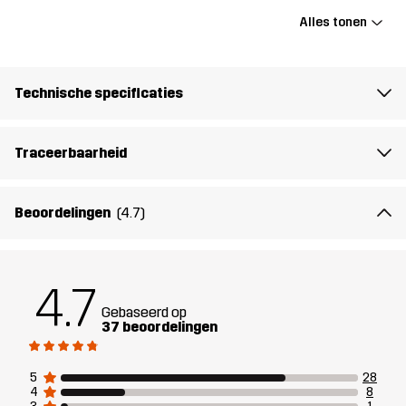
Ontworpen
WANDELEN
HARDLOPEN EN TRAINING
Alles tonen
voor
ALPINESKIËN
Artikelnummer
10719_2001
Technische specificaties
Traceerbaarheid
Beoordelingen
(4.7)
4.7
Gebaseerd op
37 beoordelingen
5
28
4
8