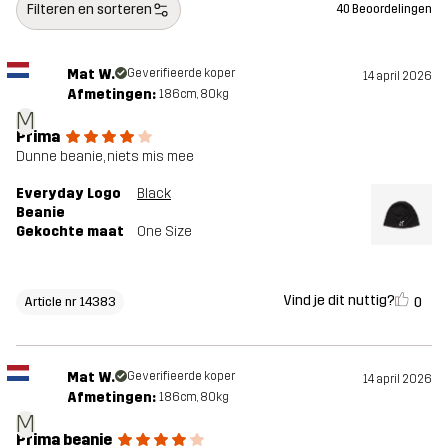
Filteren en sorteren
40 Beoordelingen
Mat W.
Geverifieerde koper
14 april 2026
Afmetingen:
186cm, 80kg
M
Prima
Dunne beanie, niets mis mee
Everyday Logo
Black
Beanie
Gekochte maat
One Size
Vind je dit nuttig?
0
Article nr 14383
Mat W.
Geverifieerde koper
14 april 2026
Afmetingen:
186cm, 80kg
M
Prima beanie