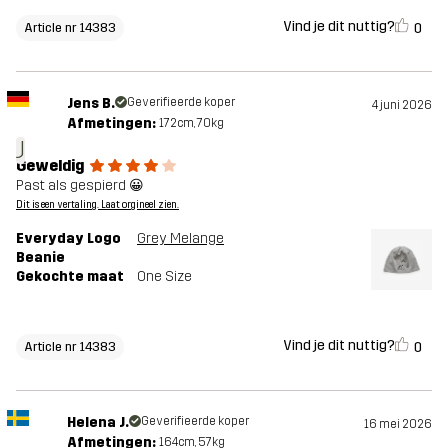
Vind je dit nuttig?
0
Article nr 14383
Jens B.
Geverifieerde koper
4 juni 2026
Afmetingen:
172cm, 70kg
J
Geweldig
Past als gespierd 😀
Dit is een vertaling. Laat orgineel zien.
Everyday Logo
Grey Melange
Beanie
Gekochte maat
One Size
Vind je dit nuttig?
0
Article nr 14383
Helena J.
Geverifieerde koper
16 mei 2026
Afmetingen:
164cm, 57kg