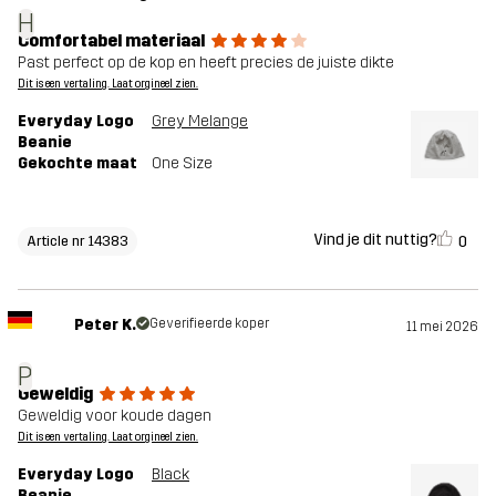
H
Comfortabel materiaal
Past perfect op de kop en heeft precies de juiste dikte
Dit is een vertaling. Laat orgineel zien.
Everyday Logo
Grey Melange
Beanie
Gekochte maat
One Size
Vind je dit nuttig?
0
Article nr 14383
Peter K.
Geverifieerde koper
11 mei 2026
P
Geweldig
Geweldig voor koude dagen
Dit is een vertaling. Laat orgineel zien.
Everyday Logo
Black
Beanie