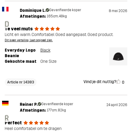
Dominique L.
Geverifieerde koper
8 mei 2026
Afmetingen:
165cm, 48kg
D
Te veel muts
Licht en warm. Comfortabel. Goed aangepast. Goed product.
Dit is een vertaling. Laat orgineel zien.
Everyday Logo
Black
Beanie
Gekochte maat
One Size
Vind je dit nuttig?
0
Article nr 14383
Reiner P.
Geverifieerde koper
24 april 2026
Afmetingen:
177cm, 82kg
R
Perfect
Heel comfortabel om te dragen