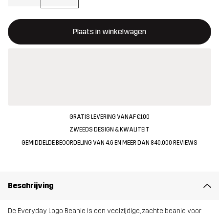
Deze knop opent een modal met de bevestiging van een nieuw i
{{size}} niet beschikbaar
Plaats in winkelwagen
GRATIS LEVERING VANAF €100
ZWEEDS DESIGN & KWALITEIT
GEMIDDELDE BEOORDELING VAN 4.6 EN MEER DAN 840.000 REVIEWS
Beschrijving
De Everyday Logo Beanie is een veelzijdige, zachte beanie voor