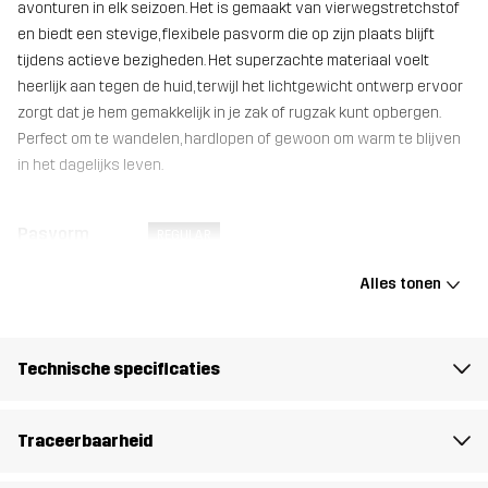
avonturen in elk seizoen. Het is gemaakt van vierwegstretchstof
en biedt een stevige, flexibele pasvorm die op zijn plaats blijft
tijdens actieve bezigheden. Het superzachte materiaal voelt
heerlijk aan tegen de huid, terwijl het lichtgewicht ontwerp ervoor
zorgt dat je hem gemakkelijk in je zak of rugzak kunt opbergen.
Perfect om te wandelen, hardlopen of gewoon om warm te blijven
in het dagelijks leven.
Pasvorm
REGULAR
Alles tonen
Materiál 1
95% Katoen, 5% Elastaan
Gewicht
45g
Technische specificaties
Ontworpen
ALLROUND
voor
Traceerbaarheid