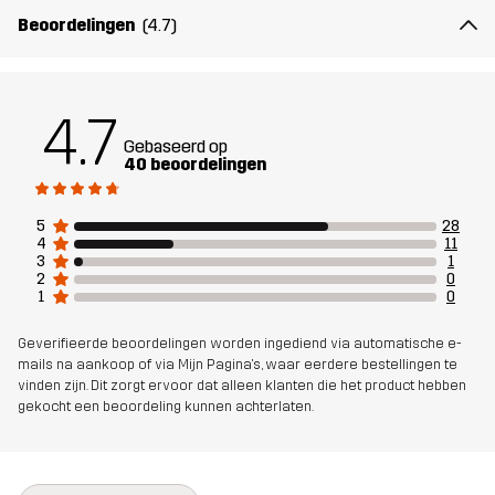
Artikelnummer
14383_2183
Beoordelingen
(4.7)
4.7
Gebaseerd op
40 beoordelingen
5
28
4
11
3
1
2
0
1
0
Geverifieerde beoordelingen worden ingediend via automatische e-
mails na aankoop of via Mijn Pagina's, waar eerdere bestellingen te
vinden zijn. Dit zorgt ervoor dat alleen klanten die het product hebben
gekocht een beoordeling kunnen achterlaten.