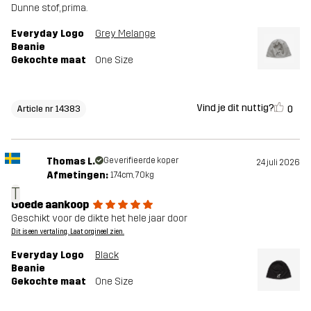
Dunne stof, prima.
Everyday Logo
Grey Melange
Beanie
Gekochte maat
One Size
Vind je dit nuttig?
0
Article nr 14383
Thomas L.
Geverifieerde koper
24 juli 2026
Afmetingen:
174cm, 70kg
T
Goede aankoop
Geschikt voor de dikte het hele jaar door
Dit is een vertaling. Laat orgineel zien.
Everyday Logo
Black
Beanie
Gekochte maat
One Size