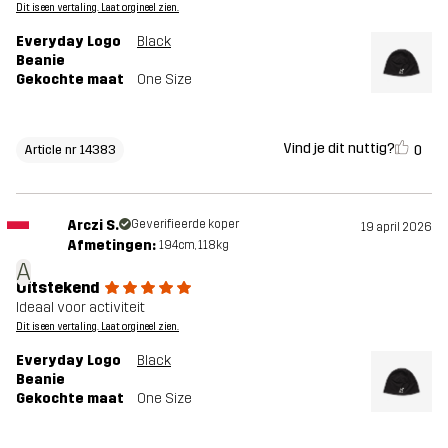
Dit is een vertaling. Laat orgineel zien.
Everyday Logo
Black
Beanie
Gekochte maat
One Size
Vind je dit nuttig?
0
Article nr 14383
Arczi S.
Geverifieerde koper
19 april 2026
Afmetingen:
194cm, 118kg
A
Uitstekend
Ideaal voor activiteit
Dit is een vertaling. Laat orgineel zien.
Everyday Logo
Black
Beanie
Gekochte maat
One Size