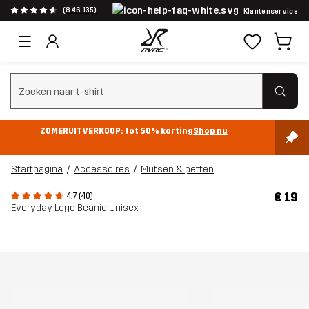
(846.135)
Klantenservice
Zoeken wissen
ZOMERUITVERKOOP: tot 50% korting
Shop nu
Startpagina
Accessoires
Mutsen & petten
€ 19
4.7 (40)
Everyday Logo Beanie Unisex