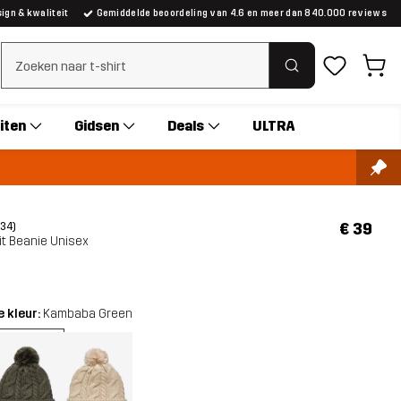
gn & kwaliteit
Gemiddelde beoordeling van 4.6 en meer dan 840.000 reviews
Zoeken wissen
iten
Gidsen
Deals
ULTRA
€ 39
(34)
it Beanie Unisex
 kleur:
Kambaba Green