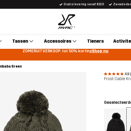
Gratis levering vanaf €100
Zweeds desi
Tassen
Accessoires
Tieners
Activite
ZOMERUITVERKOOP: tot 50% korting
Shop nu
ambaba Green
4.9 
Frost Cable Kn
Geselecteerde