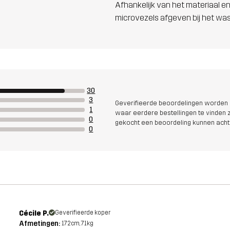
Afhankelijk van het materiaal en
microvezels afgeven bij het wa
30
3
Geverifieerde beoordelingen worden i
1
waar eerdere bestellingen te vinden zi
0
gekocht een beoordeling kunnen acht
0
Cécile P.
Geverifieerde koper
Afmetingen:
172cm, 71kg