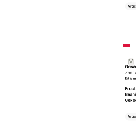
Arti
M
Gewe
Zeer 
Dit is ee
Frost
Beani
Geko
Arti