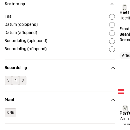
Sorteer op
C
Heer
Taal
Heerli
Datum (oplopend)
Frost
Datum (aflopend)
Beani
Geko
Beoordeling (oplopend)
Beoordeling (aflopend)
Arti
Beoordeling
5
4
3
Maat
M
Perf
ONE
Wint
Dit is ee