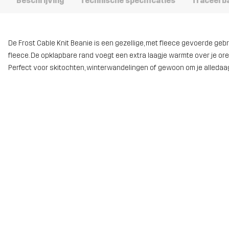
Beschrijving
Technische specificaties
Traceerb
De Frost Cable Knit Beanie is een gezellige, met fleece gevoerde 
fleece. De opklapbare rand voegt een extra laagje warmte over je oren
Perfect voor skitochten, winterwandelingen of gewoon om je alledaag