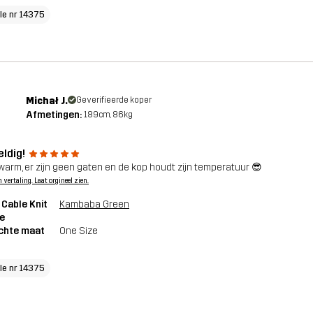
cle nr 14375
Michał J.
Geverifieerde koper
Afmetingen:
189cm, 86kg
ldig!
warm, er zijn geen gaten en de kop houdt zijn temperatuur 😎
n vertaling. Laat orgineel zien.
 Cable Knit
Kambaba Green
e
chte maat
One Size
cle nr 14375