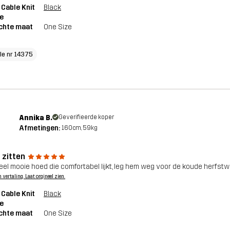
 Cable Knit
Black
e
chte maat
One Size
cle nr 14375
Annika B.
Geverifieerde koper
Afmetingen:
160cm, 59kg
 zitten
eel mooie hoed die comfortabel lijkt, leg hem weg voor de koude herfstw
n vertaling. Laat orgineel zien.
 Cable Knit
Black
e
chte maat
One Size