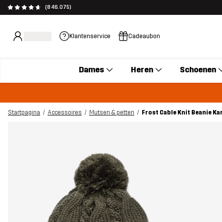
(846.075)
Klantenservice
Cadeaubon
Dames
Heren
Schoenen
Startpagina
Accessoires
Mutsen & petten
Frost Cable Knit Beanie K