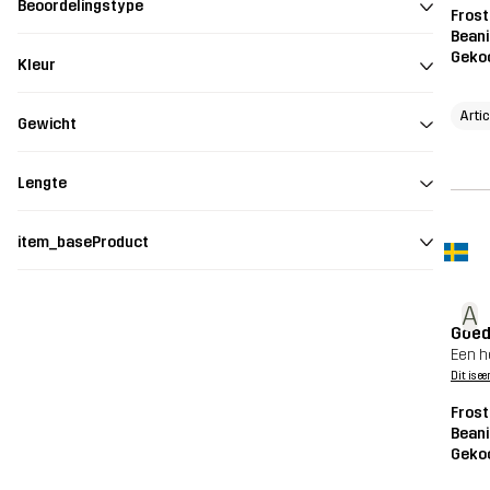
Beoordelingstype
Frost
Beani
Geko
Kleur
Arti
Gewicht
Lengte
item_baseProduct
A
Goed
Een h
Dit is ee
Frost
Beani
Geko