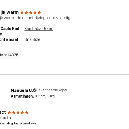
lijk warm
jk warm.....de omschrijving klopt volledig.
 Cable Knit
Kambaba Green
e
chte maat
One Size
cle nr 14375
Manuela U.
Geverifieerde koper
Afmetingen:
165cm, 68kg
ect
ermuts
n vertaling. Laat orgineel zien.