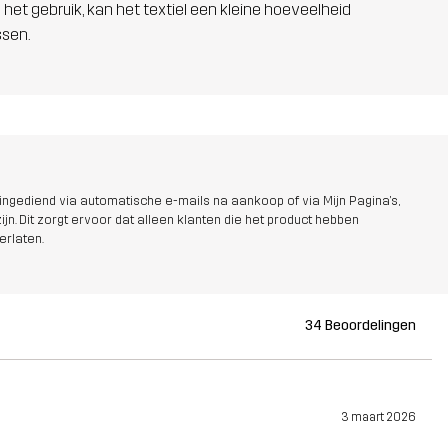
 het gebruik, kan het textiel een kleine hoeveelheid
ssen.
ngediend via automatische e-mails na aankoop of via Mijn Pagina's,
jn. Dit zorgt ervoor dat alleen klanten die het product hebben
erlaten.
34 Beoordelingen
3 maart 2026