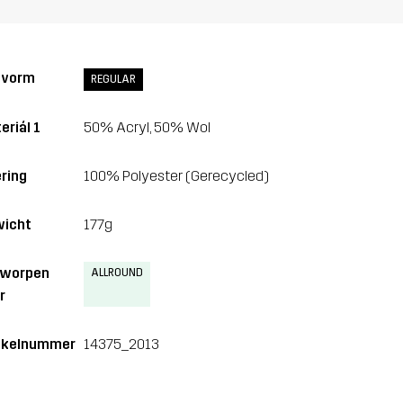
svorm
REGULAR
eriál 1
50% Acryl, 50% Wol
ring
100% Polyester (Gerecycled)
icht
177g
tworpen
ALLROUND
r
ikelnummer
14375_2013