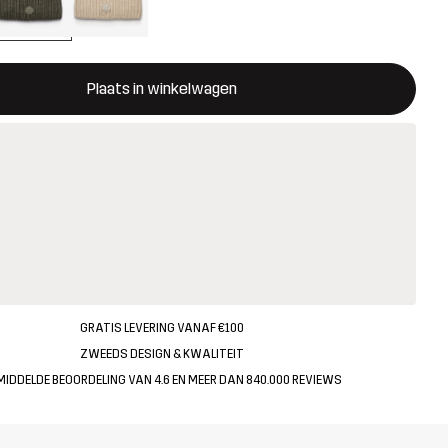
ent een modal met de bevestiging van een nieuw item in het wink
 beschikbaar
Plaats in winkelwagen
GRATIS LEVERING VANAF €100
ZWEEDS DESIGN & KWALITEIT
MIDDELDE BEOORDELING VAN 4.6 EN MEER DAN 840.000 REVIEWS