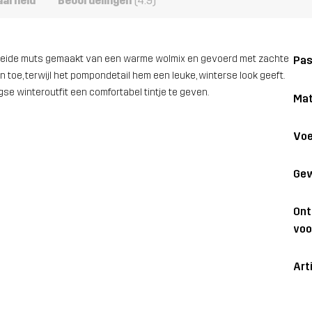
aarheid
Beoordelingen
(4.9)
gebreide muts gemaakt van een warme wolmix en gevoerd met zachte
Pa
 toe, terwijl het pompondetail hem een leuke, winterse look geeft.
se winteroutfit een comfortabel tintje te geven.
Mat
Voe
Gew
On
voo
Art