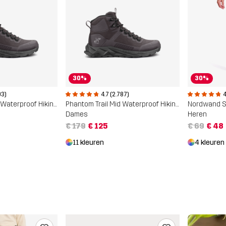
30%
30%
03)
4.7 (2.787)
4
Phantom Trail Mid Waterproof Hiking Boots
Phantom Trail Mid Waterproof Hiking Boots
Nordwand S
Dames
Heren
€ 179
€ 125
€ 69
€ 48
11 kleuren
4 kleuren