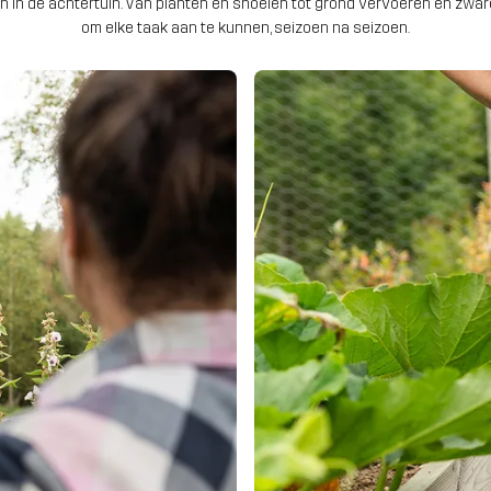
sen in de achtertuin. Van planten en snoeien tot grond vervoeren en zw
om elke taak aan te kunnen, seizoen na seizoen.