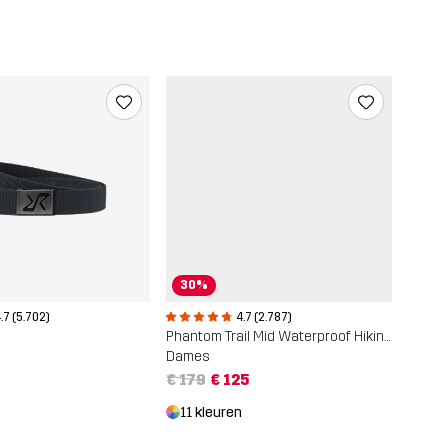
30%
.7 (5.702)
4.7 (2.787)
Phantom Trail Mid Waterproof Hiking Boots
Dames
€ 179
€ 125
11 kleuren