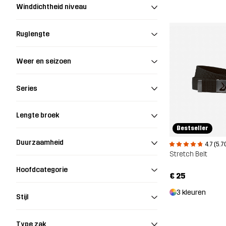
Winddichtheid niveau
Ruglengte
Weer en seizoen
Series
Lengte broek
Bestseller
Duurzaamheid
4.7 (5.7
Stretch Belt
Hoofdcategorie
€ 25
3 kleuren
Stijl
Type zak