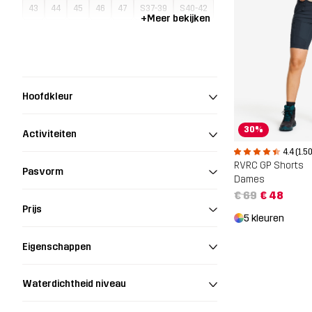
43
44
45
46
47
S37-39
S40-42
+
Meer bekijken
S43-45
S46-48
One Size
Hoofdkleur
30%
Activiteiten
4.4 (1.5
RVRC GP Shorts
Pasvorm
Dames
€ 69
€ 48
Prijs
5 kleuren
Eigenschappen
Waterdichtheid niveau