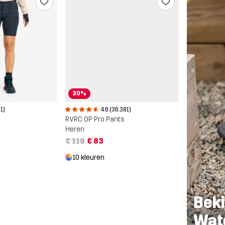
30%
4.6 (36.381)
01)
RVRC GP Pro Pants
Heren
€ 119
€ 83
10 kleuren
Beki
Wat