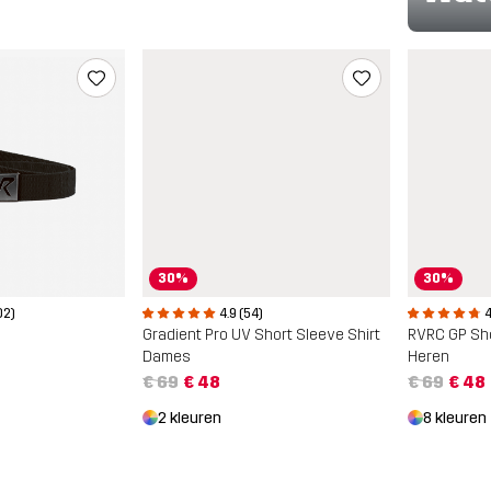
30%
30%
02)
4.9 (54)
4
Gradient Pro UV Short Sleeve Shirt
RVRC GP Sh
Dames
Heren
€ 69
€ 48
€ 69
€ 48
2 kleuren
8 kleuren