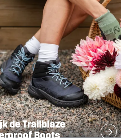
jk de
Trailblaze
erproof Boots