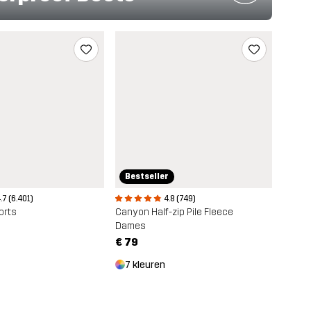
Bestseller
.7 (6.401)
4.8 (749)
orts
Canyon Half-zip Pile Fleece
Dames
€ 79
7 kleuren