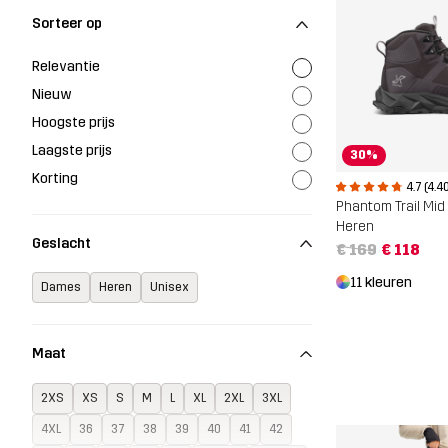
Sorteer op
Relevantie
Nieuw
Hoogste prijs
Laagste prijs
30%
Korting
4.7 (4.4
Heren
Geslacht
€ 169
€ 118
11 kleuren
Dames
Heren
Unisex
Maat
2XS
XS
S
M
L
XL
2XL
3XL
4XL
36
37
38
39
40
41
42