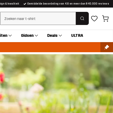
gn & kwaliteit
Gemiddelde beoordeling van 4.6 en meer dan 840.000 reviews
Zoeken wissen
iten
Gidsen
Deals
ULTRA