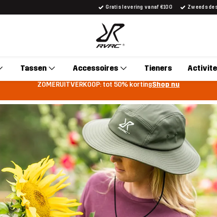
Gratis levering vanaf €100
Zweeds desi
Tassen
Accessoires
Tieners
Activite
ZOMERUITVERKOOP: tot 50% korting
Shop nu