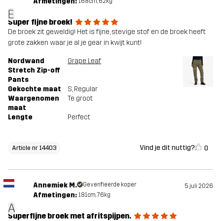
Afmetingen:
168cm, 62kg
E
Super fijne broek!
De broek zit geweldig! Het is fijne, stevige stof en de broek heeft
grote zakken waar je al je gear in kwijt kunt!
Nordwand
Grape Leaf
Stretch Zip-off
Pants
Gekochte maat
S
, Regular
Waargenomen
Te groot
maat
Lengte
Perfect
Vind je dit nuttig?
0
Article nr 14403
Annemiek M.
Geverifieerde koper
5 juli 2026
Afmetingen:
181cm, 76kg
A
Superfijne broek met afritspijpen.