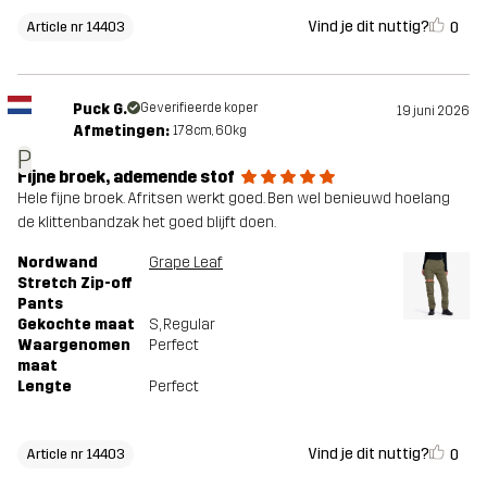
Vind je dit nuttig?
0
Article nr 14403
Puck G.
Geverifieerde koper
19 juni 2026
Afmetingen:
178cm, 60kg
P
Fijne broek, ademende stof
Hele fijne broek. Afritsen werkt goed. Ben wel benieuwd hoelang
de klittenbandzak het goed blijft doen.
Nordwand
Grape Leaf
Stretch Zip-off
Pants
Gekochte maat
S
, Regular
Waargenomen
Perfect
maat
Lengte
Perfect
Vind je dit nuttig?
0
Article nr 14403