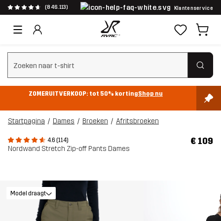
(846.113)
Klantenservice
Zoeken wissen
ZOMERUITVERKOOP: tot 50% korting
Shop nu
Startpagina
Dames
Broeken
Afritsbroeken
€ 109
4.6 (114)
Nordwand Stretch Zip-off Pants Dames
Model draagt