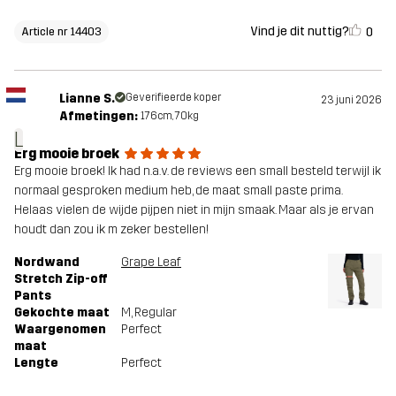
Vind je dit nuttig?
0
Article nr 14403
Lianne S.
Geverifieerde koper
23 juni 2026
Afmetingen:
176cm, 70kg
L
Erg mooie broek
Erg mooie broek! Ik had n.a.v. de reviews een small besteld terwijl ik
normaal gesproken medium heb, de maat small paste prima.
Helaas vielen de wijde pijpen niet in mijn smaak. Maar als je ervan
houdt dan zou ik m zeker bestellen!
Nordwand
Grape Leaf
Stretch Zip-off
Pants
Gekochte maat
M
, Regular
Waargenomen
Perfect
maat
Lengte
Perfect