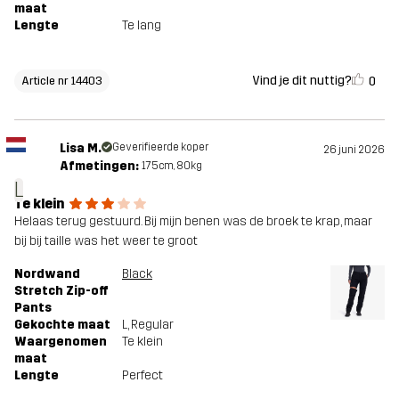
maat
Lengte
Te lang
Vind je dit nuttig?
0
Article nr 14403
Lisa M.
Geverifieerde koper
26 juni 2026
Afmetingen:
175cm, 80kg
L
Te klein
Helaas terug gestuurd. Bij mijn benen was de broek te krap, maar
bij bij taille was het weer te groot
Nordwand
Black
Stretch Zip-off
Pants
Gekochte maat
L
, Regular
Waargenomen
Te klein
maat
Lengte
Perfect