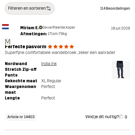
Filteren en sorteren
114 Beoordelingen
Miriam E.
Geverifieerde koper
18 juli 2026
Afmetingen:
171cm, 79kg
M
Perfecte pasvorm
Superfijne comfortabele wandelbroek , zeker een aanrader
Nordwand
India Ink
Stretch Zip-off
Pants
Gekochte maat
XL
, Regular
Waargenomen
Perfect
maat
Lengte
Perfect
Vind je dit nuttig?
0
Article nr 14403