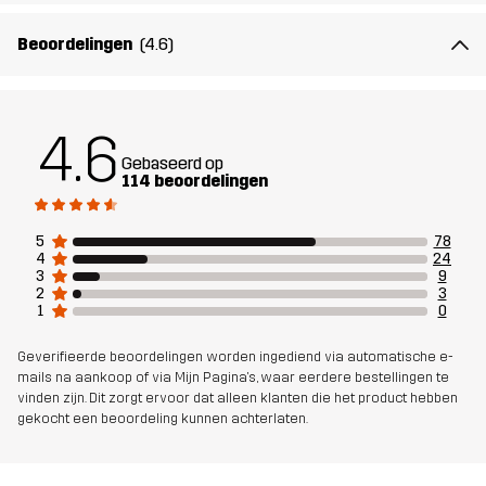
Het model
is 174 cm en draagt M, Regular
Beoordelingen
(4.6)
Pasvorm
SLIM
Materiál 1
65% Polyester, 35% Katoen
4.6
Gebaseerd op
114 beoordelingen
Materiál 2
94% Polyamide, 6% Elastaan
5
78
Voering
80% Polyester (Gerecycled), 20% Katoen
4
24
3
9
2
3
Duurzaamheid
Bluesign® approved
lees hier
1
0
Geverifieerde beoordelingen worden ingediend via automatische e-
Ontworpen
ALLROUND
WANDELEN
mails na aankoop of via Mijn Pagina's, waar eerdere bestellingen te
vinden zijn. Dit zorgt ervoor dat alleen klanten die het product hebben
voor
gekocht een beoordeling kunnen achterlaten.
Artikelnummer
14403_2881