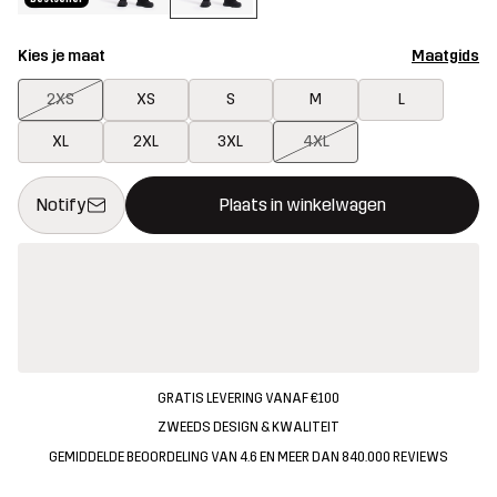
Kies je maat
Maatgids
2XS
XS
S
M
L
XL
2XL
3XL
4XL
Deze knop opent een modal met de bevestiging van een nieuw i
{{size}} niet beschikbaar
Notify
Plaats in winkelwagen
GRATIS LEVERING VANAF €100
ZWEEDS DESIGN & KWALITEIT
GEMIDDELDE BEOORDELING VAN 4.6 EN MEER DAN 840.000 REVIEWS