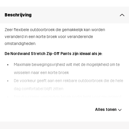
Beschrijving
Zeer flexibele outdoorbroek die gemakkelijk kan worden
veranderd in een korte broek voor veranderende
omstandigheden.
De Nordwand Stretch Zip-Off Pants zijn ideaal als je:
Maximale bewegingsvrijheid wilt met de mogelijkheid om te
wisselen naar een korte broek
De voorkeur geeft aan een rekbare outdoorbroek die de hele
dag comfortabel blijft zitten
Een duurzame, veelzijdige broek nodig hebt voor gevarieerd
buitengebruik het hele jaar door
Alles tonen
De Nordwand Stretch Zip-Off Pants is ontworpen voor
outdoordagen waar flexibiliteit het belangrijkst is. Hij is