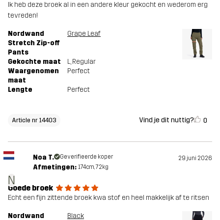
Ik heb deze broek al in een andere kleur gekocht en wederom erg
tevreden!
Nordwand
Grape Leaf
Stretch Zip-off
Pants
Gekochte maat
L
, Regular
Waargenomen
Perfect
maat
Lengte
Perfect
Vind je dit nuttig?
0
Article nr 14403
Noa T.
Geverifieerde koper
29 juni 2026
Afmetingen:
174cm, 72kg
N
Goede broek
Echt een fijn zittende broek kwa stof en heel makkelijk af te ritsen
Nordwand
Black