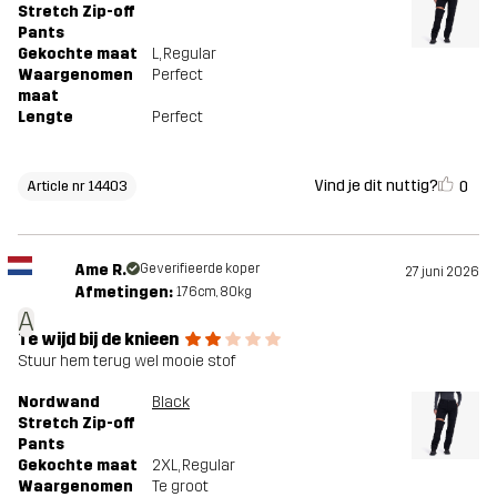
Stretch Zip-off
Pants
Gekochte maat
L
, Regular
Waargenomen
Perfect
maat
Lengte
Perfect
Vind je dit nuttig?
0
Article nr 14403
Ame R.
Geverifieerde koper
27 juni 2026
Afmetingen:
176cm, 80kg
A
Te wijd bij de knieen
Stuur hem terug wel mooie stof
Nordwand
Black
Stretch Zip-off
Pants
Gekochte maat
2XL
, Regular
Waargenomen
Te groot