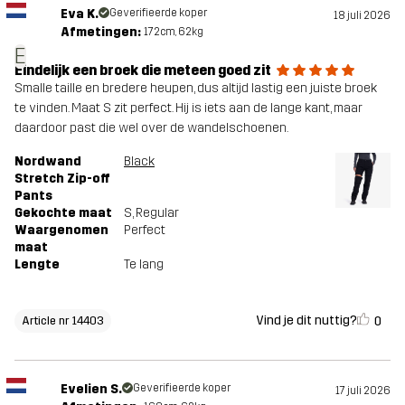
Eva K.
Geverifieerde koper
18 juli 2026
Afmetingen:
172cm, 62kg
E
Eindelijk een broek die meteen goed zit
Smalle taille en bredere heupen, dus altijd lastig een juiste broek
te vinden. Maat S zit perfect. Hij is iets aan de lange kant, maar
daardoor past die wel over de wandelschoenen.
Nordwand
Black
Stretch Zip-off
Pants
Gekochte maat
S
, Regular
Waargenomen
Perfect
maat
Lengte
Te lang
Vind je dit nuttig?
0
Article nr 14403
Evelien S.
Geverifieerde koper
17 juli 2026