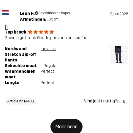
Leon H.
Geverifieerde koper
19 juni 2026
Afmetingen:
163cm
L
Top broek
Geweldige broek. Goede pasvorm en comfort.
Nordwand
India Ink
Stretch Zip-off
Pants
Gekochte maat
L
, Regular
Waargenomen
Perfect
maat
Lengte
Perfect
Vind je dit nuttig?
0
Article nr 14403
Meer laden