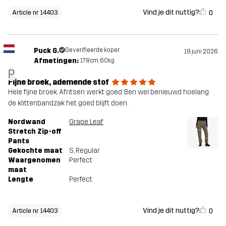
Vind je dit nuttig?
0
Article nr 14403
Puck G.
Geverifieerde koper
19 juni 2026
Afmetingen:
178cm, 60kg
P
Fijne broek, ademende stof
Hele fijne broek. Afritsen werkt goed. Ben wel benieuwd hoelang
de klittenbandzak het goed blijft doen.
Nordwand
Grape Leaf
Stretch Zip-off
Pants
Gekochte maat
S
, Regular
Waargenomen
Perfect
maat
Lengte
Perfect
Vind je dit nuttig?
0
Article nr 14403