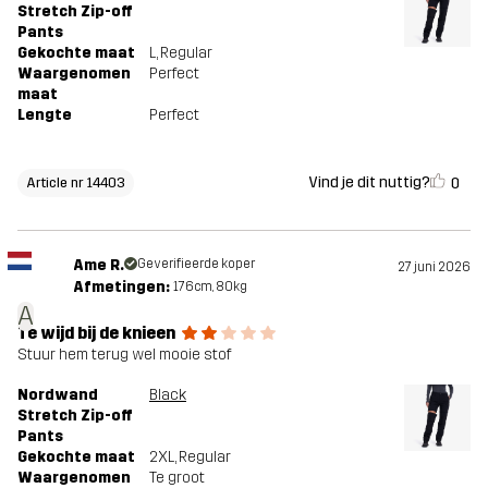
Stretch Zip-off
Pants
Gekochte maat
L
, Regular
Waargenomen
Perfect
maat
Lengte
Perfect
Vind je dit nuttig?
0
Article nr 14403
Ame R.
Geverifieerde koper
27 juni 2026
Afmetingen:
176cm, 80kg
A
Te wijd bij de knieen
Stuur hem terug wel mooie stof
Nordwand
Black
Stretch Zip-off
Pants
Gekochte maat
2XL
, Regular
Waargenomen
Te groot