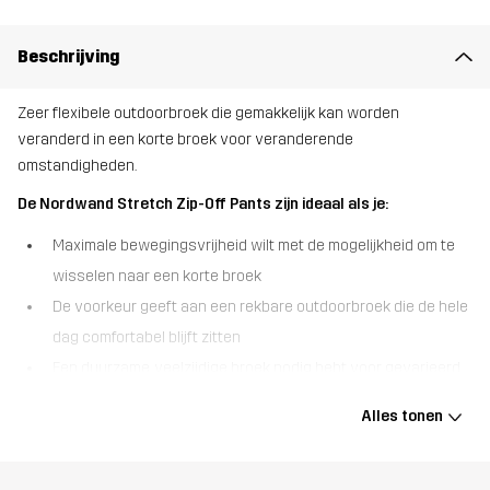
Beschrijving
Zeer flexibele outdoorbroek die gemakkelijk kan worden
veranderd in een korte broek voor veranderende
omstandigheden.
De Nordwand Stretch Zip-Off Pants zijn ideaal als je:
Maximale bewegingsvrijheid wilt met de mogelijkheid om te
wisselen naar een korte broek
De voorkeur geeft aan een rekbare outdoorbroek die de hele
dag comfortabel blijft zitten
Een duurzame, veelzijdige broek nodig hebt voor gevarieerd
buitengebruik het hele jaar door
Alles tonen
De Nordwand Stretch Zip-Off Pants is ontworpen voor
outdoordagen waar flexibiliteit het belangrijkst is. Hij is