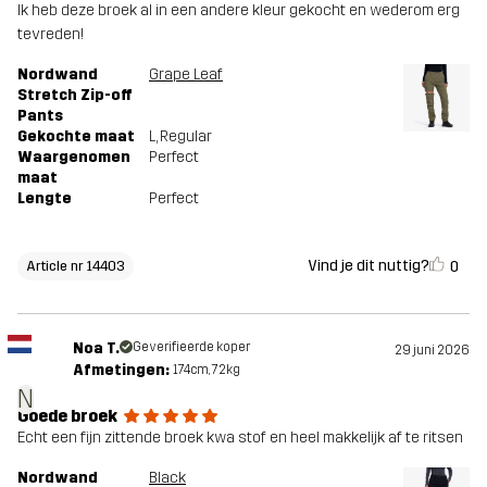
Ik heb deze broek al in een andere kleur gekocht en wederom erg
tevreden!
Nordwand
Grape Leaf
Stretch Zip-off
Pants
Gekochte maat
L
, Regular
Waargenomen
Perfect
maat
Lengte
Perfect
Vind je dit nuttig?
0
Article nr 14403
Noa T.
Geverifieerde koper
29 juni 2026
Afmetingen:
174cm, 72kg
N
Goede broek
Echt een fijn zittende broek kwa stof en heel makkelijk af te ritsen
Nordwand
Black