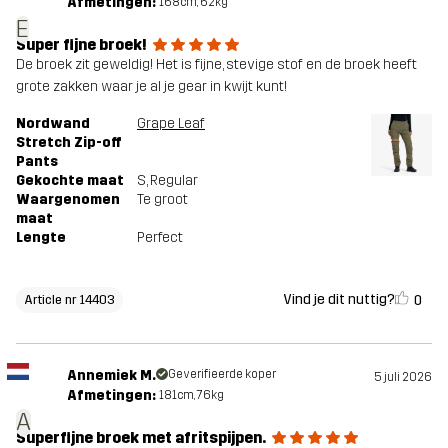
Afmetingen:
168cm, 62kg
E
Super fijne broek!
De broek zit geweldig! Het is fijne, stevige stof en de broek heeft
grote zakken waar je al je gear in kwijt kunt!
Nordwand
Grape Leaf
Stretch Zip-off
Pants
Gekochte maat
S
, Regular
Waargenomen
Te groot
maat
Lengte
Perfect
Vind je dit nuttig?
0
Article nr 14403
Annemiek M.
Geverifieerde koper
5 juli 2026
Afmetingen:
181cm, 76kg
A
Superfijne broek met afritspijpen.