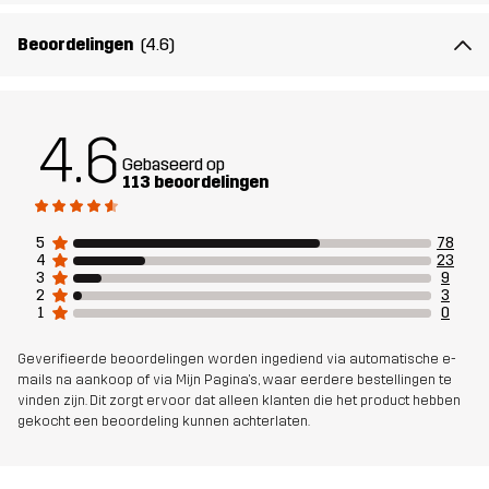
Het model
is 174 cm en draagt M, Regular
Beoordelingen
(4.6)
Pasvorm
SLIM
Materiál 1
65% Polyester, 35% Katoen
4.6
Gebaseerd op
113 beoordelingen
Materiál 2
94% Polyamide, 6% Elastaan
5
78
Voering
80% Polyester (Gerecycled), 20% Katoen
4
23
3
9
2
3
Duurzaamheid
Bluesign® approved
lees hier
1
0
Geverifieerde beoordelingen worden ingediend via automatische e-
Ontworpen
ALLROUND
WANDELEN
mails na aankoop of via Mijn Pagina's, waar eerdere bestellingen te
vinden zijn. Dit zorgt ervoor dat alleen klanten die het product hebben
voor
gekocht een beoordeling kunnen achterlaten.
Artikelnummer
14403_2001