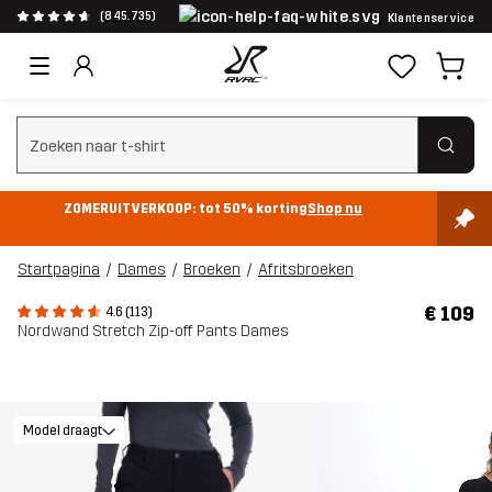
(845.735)
Klantenservice
Zoeken wissen
ZOMERUITVERKOOP: tot 50% korting
Shop nu
Startpagina
Dames
Broeken
Afritsbroeken
€ 109
4.6 (113)
Nordwand Stretch Zip-off Pants Dames
Model draagt