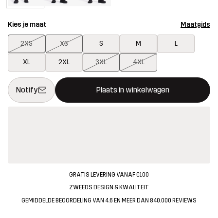
Kies je maat
Maatgids
2XS
XS
S
M
L
XL
2XL
3XL
4XL
Deze knop opent een modal met de bevestiging van een nieuw i
{{size}} niet beschikbaar
Notify
Plaats in winkelwagen
GRATIS LEVERING VANAF €100
ZWEEDS DESIGN & KWALITEIT
GEMIDDELDE BEOORDELING VAN 4.6 EN MEER DAN 840.000 REVIEWS