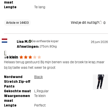
maat
Lengte
Te lang
Vind je dit nuttig?
0
Article nr 14403
Lisa M.
Geverifieerde koper
26 juni 2026
Afmetingen:
175cm, 80kg
L
Te klein
Helaas terug gestuurd. Bij mijn benen was de broek te krap, maar
bij bij taille was het weer te groot
Nordwand
Black
Stretch Zip-off
Pants
Gekochte maat
L
, Regular
Waargenomen
Te klein
maat
Lengte
Perfect