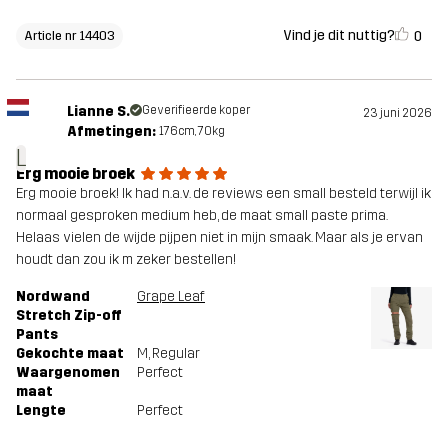
Vind je dit nuttig?
0
Article nr 14403
Lianne S.
Geverifieerde koper
23 juni 2026
Afmetingen:
176cm, 70kg
L
Erg mooie broek
Erg mooie broek! Ik had n.a.v. de reviews een small besteld terwijl ik
normaal gesproken medium heb, de maat small paste prima.
Helaas vielen de wijde pijpen niet in mijn smaak. Maar als je ervan
houdt dan zou ik m zeker bestellen!
Nordwand
Grape Leaf
Stretch Zip-off
Pants
Gekochte maat
M
, Regular
Waargenomen
Perfect
maat
Lengte
Perfect