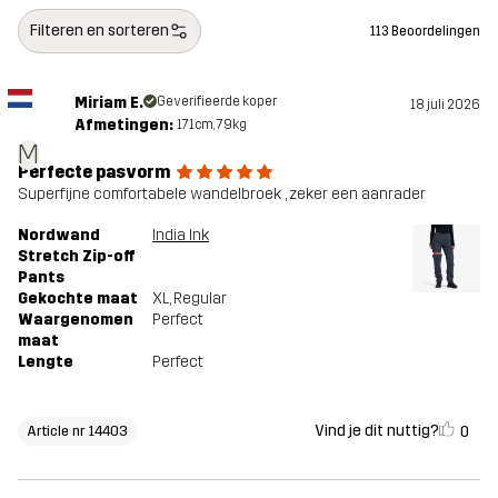
Filteren en sorteren
113 Beoordelingen
Miriam E.
Geverifieerde koper
18 juli 2026
Afmetingen:
171cm, 79kg
M
Perfecte pasvorm
Superfijne comfortabele wandelbroek , zeker een aanrader
Nordwand
India Ink
Stretch Zip-off
Pants
Gekochte maat
XL
, Regular
Waargenomen
Perfect
maat
Lengte
Perfect
Vind je dit nuttig?
0
Article nr 14403