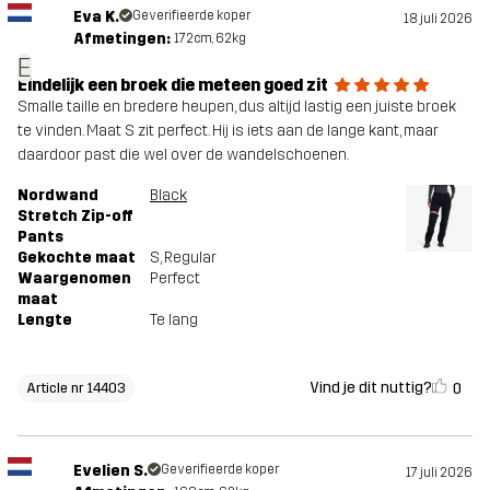
Eva K.
Geverifieerde koper
18 juli 2026
Afmetingen:
172cm, 62kg
E
Eindelijk een broek die meteen goed zit
Smalle taille en bredere heupen, dus altijd lastig een juiste broek
te vinden. Maat S zit perfect. Hij is iets aan de lange kant, maar
daardoor past die wel over de wandelschoenen.
Nordwand
Black
Stretch Zip-off
Pants
Gekochte maat
S
, Regular
Waargenomen
Perfect
maat
Lengte
Te lang
Vind je dit nuttig?
0
Article nr 14403
Evelien S.
Geverifieerde koper
17 juli 2026