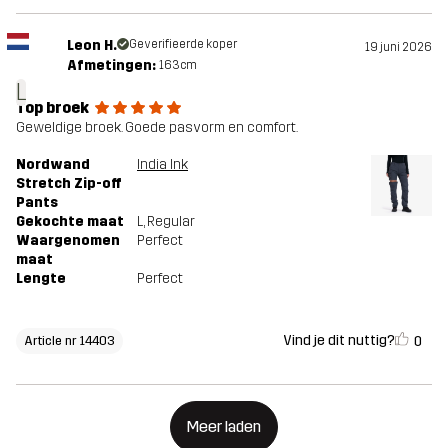
Leon H.
Geverifieerde koper
19 juni 2026
Afmetingen:
163cm
L
Top broek
Geweldige broek. Goede pasvorm en comfort.
Nordwand
India Ink
Stretch Zip-off
Pants
Gekochte maat
L
, Regular
Waargenomen
Perfect
maat
Lengte
Perfect
Vind je dit nuttig?
0
Article nr 14403
Meer laden