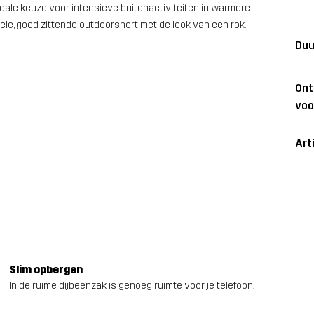
 ideale keuze voor intensieve buitenactiviteiten in warmere
e, goed zittende outdoorshort met de look van een rok.
Duu
On
voo
Art
Slim opbergen
In de ruime dijbeenzak is genoeg ruimte voor je telefoon.