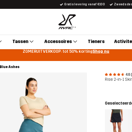
Gratis levering vanaf €100
Zweeds desi
Tassen
Accessoires
Tieners
Activite
ZOMERUITVERKOOP: tot 50% korting
Shop nu
 Blue Ashes
4.6 
Rise 2-in-1 Sk
Geselecteerde