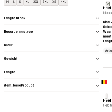
M
L
S
XL
2XL
3XL
XS
4XL
M
Heel 
Ideaa
Lengte broek
Rise 
Geko
Waar
Beoordelingstype
maat
Leng
Kleur
Artic
Gewicht
Lengte
item_baseProduct
J
Heel
Heb h