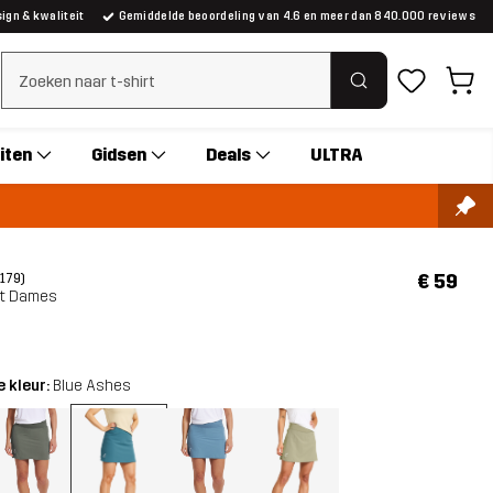
gn & kwaliteit
Gemiddelde beoordeling van 4.6 en meer dan 840.000 reviews
Zoeken wissen
iten
Gidsen
Deals
ULTRA
€ 59
(179)
irt Dames
 kleur:
Blue Ashes