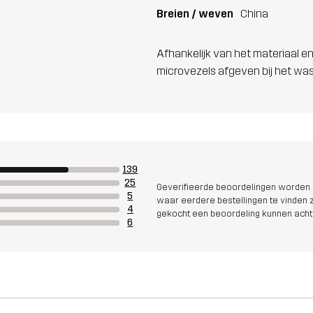
Breien / weven
China
Afhankelijk van het materiaal en
microvezels afgeven bij het wa
139
25
Geverifieerde beoordelingen worden i
5
waar eerdere bestellingen te vinden zi
4
gekocht een beoordeling kunnen acht
6