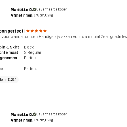
Mariëtte O.
Geverifieerde koper
Afmetingen:
178cm, 62kg
on perfect!
l voor wandeltochten. Handige zijvlakken voor o.a. mobiel. Zeer goede kwa
2-in-1 Skirt
Black
chte maat
S
, Regular
genomen
Perfect
te
Perfect
le nr 11214
Mariëtte O.
Geverifieerde koper
Afmetingen:
178cm, 62kg