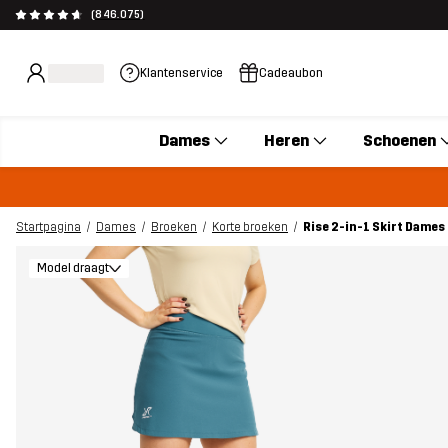
(846.075)
Klantenservice
Cadeaubon
Dames
Heren
Schoenen
Startpagina
Dames
Broeken
Korte broeken
Rise 2-in-1 Skirt Dames
Model draagt