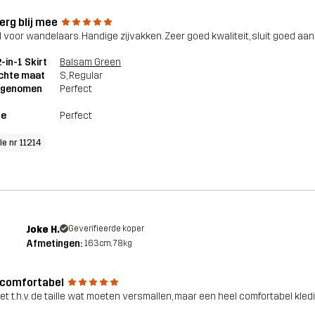
erg blij mee
l voor wandelaars. Handige zijvakken. Zeer goed kwaliteit, sluit goed aan
2-in-1 Skirt
Balsam Green
chte maat
S
, Regular
genomen
Perfect
te
Perfect
le nr 11214
Joke H.
Geverifieerde koper
Afmetingen:
163cm, 78kg
 comfortabel
et t.h.v. de taille wat moeten versmallen, maar een heel comfortabel kled