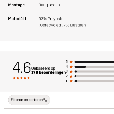
Montage
Bangladesh
Materiál 1
93% Polyester
(Gerecycled), 7% Elastaan
4.6
5
4
Gebaseerd op
3
179 beoordelingen
2
1
Filteren en sorteren