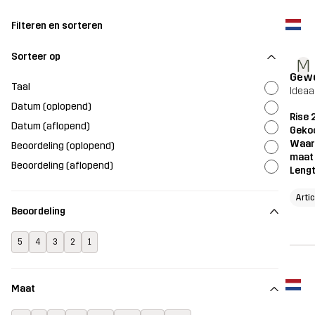
Filteren en sorteren
Sorteer op
M
Gewo
Taal
Ideaa
Datum (oplopend)
Rise 
Datum (aflopend)
Geko
Waar
Beoordeling (oplopend)
maat
Beoordeling (aflopend)
Leng
Artic
Beoordeling
5
4
3
2
1
Maat