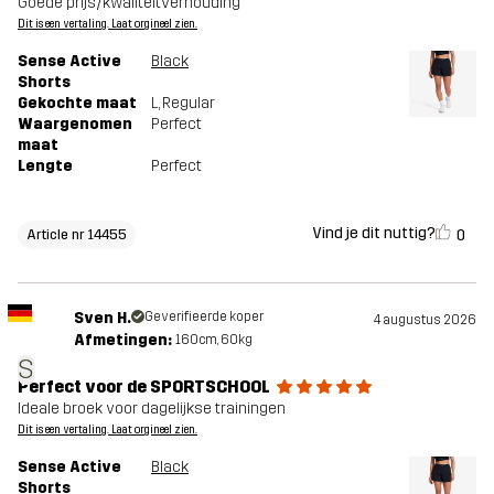
Goede prijs/kwaliteitverhouding
Dit is een vertaling. Laat orgineel zien.
Sense Active
Black
Shorts
Gekochte maat
L
, Regular
Waargenomen
Perfect
maat
Lengte
Perfect
Vind je dit nuttig?
0
Article nr 14455
Sven H.
Geverifieerde koper
4 augustus 2026
Afmetingen:
160cm, 60kg
S
Perfect voor de SPORTSCHOOL
Ideale broek voor dagelijkse trainingen
Dit is een vertaling. Laat orgineel zien.
Sense Active
Black
Shorts