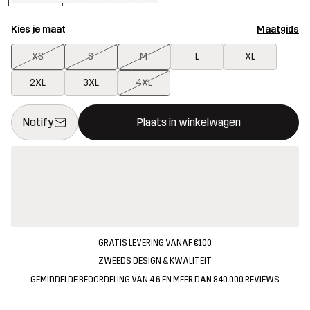
Kies je maat
Maatgids
XS
S
M
L
XL
2XL
3XL
4XL
Deze knop opent een modal met de bevestiging van een nieuw i
{{size}} niet beschikbaar
Notify
Plaats in winkelwagen
GRATIS LEVERING VANAF €100
ZWEEDS DESIGN & KWALITEIT
GEMIDDELDE BEOORDELING VAN 4.6 EN MEER DAN 840.000 REVIEWS