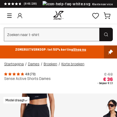
(846.138)
Klantenservice
Zoeken wissen
ZOMERUITVERKOOP: tot 50% korting
Shop nu
Startpagina
Dames
Broeken
Korte broeken
€ 49
4.8 (73)
Sense Active Shorts Dames
€ 36
- bespaar
€ 13
Model draagt