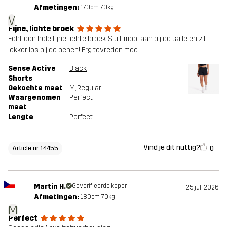
Afmetingen:
170cm, 70kg
V
Fijne, lichte broek
Echt een hele fijne, lichte broek. Sluit mooi aan bij de taille en zit
lekker los bij de benen! Erg tevreden mee
Sense Active
Black
Shorts
Gekochte maat
M
, Regular
Waargenomen
Perfect
maat
Lengte
Perfect
Vind je dit nuttig?
0
Article nr 14455
Martin H.
Geverifieerde koper
25 juli 2026
Afmetingen:
180cm, 70kg
M
Perfect