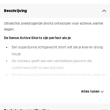
Beschrijving
Ultralichte, sneldrogende shorts ontworpen voor actieve, warme
dagen.
De Sense Active Shorts zijn perfect als je:
Een superdunne, lichtgewicht short wilt die je koel en droog
houdt
De voorkeur geeft aan een verstelbare pasvorm die
comfortabel blijft bij elke activiteit
Een eenvoudig, functioneel ontwerp met een handig vakje op
prijs stelt
De Sense Active Shorts zijn gemaakt om met je mee te bewegen.
Alles tonen
De ultradunne, sneldrogende stof voert vocht af om je koel en
comfortabel te houden tijdens intensieve trainingen en warme
zomerruns. De elastische tailleband met trekkoord zorgt voor een