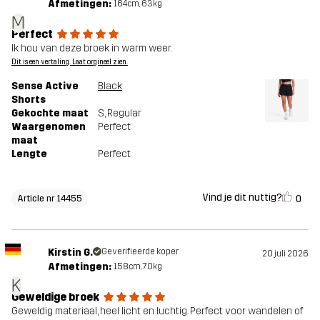
Afmetingen:
164cm, 63kg
M
Perfect
Ik hou van deze broek in warm weer.
Dit is een vertaling. Laat orgineel zien.
Sense Active
Black
Shorts
Gekochte maat
S
, Regular
Waargenomen
Perfect
maat
Lengte
Perfect
Vind je dit nuttig?
0
Article nr 14455
Kirstin G.
Geverifieerde koper
20 juli 2026
Afmetingen:
158cm, 70kg
K
Geweldige broek
Geweldig materiaal, heel licht en luchtig. Perfect voor wandelen of