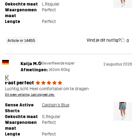
Gekochte maat
L
, Regular
Waargenomen
Perfect
maat
Lengte
Perfect
Vind je dit nuttig?
0
Article nr 14455
Katja M.
Geverifieerde koper
2 augustus 2026
Afmetingen:
162cm, 60kg
K
Past perfect
Luchtig, licht. Heel comfortabel om te dragen
Dit is een vertaling. Laat orgineel zien.
Sense Active
Captain's Blue
Shorts
Gekochte maat
S
, Regular
Waargenomen
Perfect
maat
Lengte
Perfect