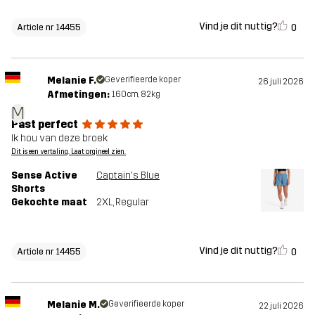
Vind je dit nuttig?
0
Article nr 14455
Melanie F.
Geverifieerde koper
26 juli 2026
Afmetingen:
160cm, 82kg
M
Past perfect
Ik hou van deze broek
Dit is een vertaling. Laat orgineel zien.
Sense Active
Captain's Blue
Shorts
Gekochte maat
2XL
, Regular
Vind je dit nuttig?
0
Article nr 14455
Melanie M.
Geverifieerde koper
22 juli 2026