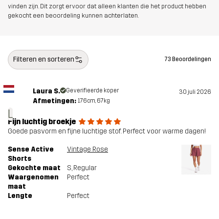
Artikelnummer
14455_2001
vinden zijn. Dit zorgt ervoor dat alleen klanten die het product hebben
gekocht een beoordeling kunnen achterlaten.
Filteren en sorteren
73 Beoordelingen
Laura S.
Geverifieerde koper
30 juli 2026
Afmetingen:
176cm, 67kg
L
Fijn luchtig broekje
Goede pasvorm en fijne luchtige stof. Perfect voor warme dagen!
Sense Active
Vintage Rose
Shorts
Gekochte maat
S
, Regular
Waargenomen
Perfect
maat
Lengte
Perfect