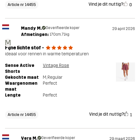
Vind je dit nuttig?
0
Article nr 14455
Mandy M.
Geverifieerde koper
29 april 2026
Afmetingen:
170cm, 71kg
M
Fijne lichte stof -
ideaal voor rennen in warme temperaturen
Sense Active
Vintage Rose
Shorts
Gekochte maat
M
, Regular
Waargenomen
Perfect
maat
Lengte
Perfect
Vind je dit nuttig?
1
Article nr 14455
Vera M.
Geverifieerde koper
29 maart 2026