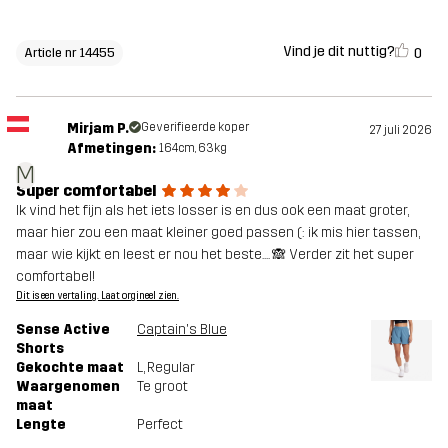
Vind je dit nuttig?
0
Article nr 14455
Mirjam P.
Geverifieerde koper
27 juli 2026
Afmetingen:
164cm, 63kg
M
Super comfortabel
Ik vind het fijn als het iets losser is en dus ook een maat groter,
maar hier zou een maat kleiner goed passen (: ik mis hier tassen,
maar wie kijkt en leest er nou het beste.... 🙈 Verder zit het super
comfortabel!
Dit is een vertaling. Laat orgineel zien.
Sense Active
Captain's Blue
Shorts
Gekochte maat
L
, Regular
Waargenomen
Te groot
maat
Lengte
Perfect