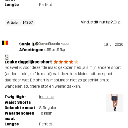
Lengte
Perfect
Vind je dit nuttig?
0
Article nr 14357
Sonia Q.
Geverifieerde koper
19 juni 2026
Afmetingen:
155cm, 54kg
S
Leuke dagelijkse short
Hoewel ik voor dezelfde maat gekozen heb , als mijn andere short
(ander model, zelfde maat), valt deze iets kleiner uit, en spant
daardoor wat. De short is mooi, maar niet zo geschikt om te
wandelen, stuggere stof en weinig zakken.
Twig High-
India Ink
waist Shorts
Gekochte maat
S
, Regular
Waargenomen
Te klein
maat
Lengte
Perfect