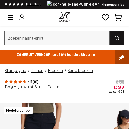
(845.939)
Klantenservice
Zoeken wissen
ZOMERUITVERKOOP: tot 50% korting
Shop nu
Startpagina
Dames
Broeken
Korte broeken
€ 55
4.5 (91)
Twig High-waist Shorts Dames
€ 27
- bespaar
€ 28
Model draagt