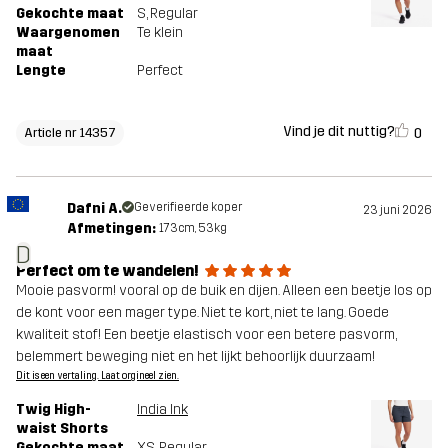
Gekochte maat
S
, Regular
Waargenomen
Te klein
maat
Lengte
Perfect
Vind je dit nuttig?
0
Article nr 14357
Dafni A.
Geverifieerde koper
23 juni 2026
Afmetingen:
173cm, 53kg
D
Perfect om te wandelen!
Mooie pasvorm! vooral op de buik en dijen. Alleen een beetje los op
de kont voor een mager type. Niet te kort, niet te lang. Goede
kwaliteit stof! Een beetje elastisch voor een betere pasvorm,
belemmert beweging niet en het lijkt behoorlijk duurzaam!
Dit is een vertaling. Laat orgineel zien.
Twig High-
India Ink
waist Shorts
Gekochte maat
XS
, Regular