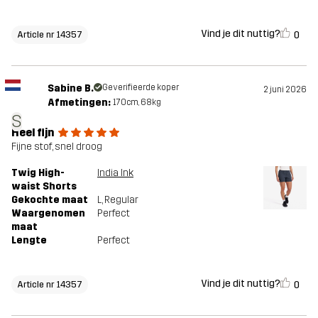
Vind je dit nuttig?
0
Article nr 14357
Sabine B.
Geverifieerde koper
2 juni 2026
Afmetingen:
170cm, 68kg
S
Heel fijn
Fijne stof, snel droog
Twig High-
India Ink
waist Shorts
Gekochte maat
L
, Regular
Waargenomen
Perfect
maat
Lengte
Perfect
Vind je dit nuttig?
0
Article nr 14357