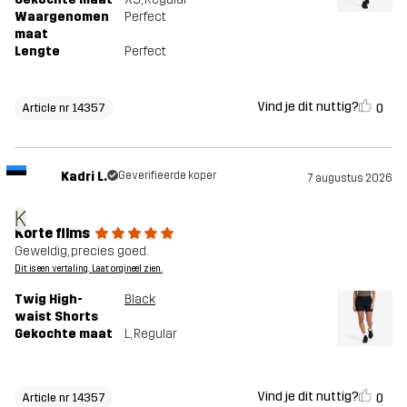
Waargenomen
Perfect
maat
Lengte
Perfect
Vind je dit nuttig?
0
Article nr 14357
Kadri L.
Geverifieerde koper
7 augustus 2026
K
Korte films
Geweldig, precies goed.
Dit is een vertaling. Laat orgineel zien.
Twig High-
Black
waist Shorts
Gekochte maat
L
, Regular
Vind je dit nuttig?
0
Article nr 14357