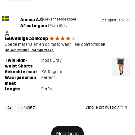
Annica A.
Geverifieerde koper
2 augustus 2026
Afmetingen:
174cm, 60kg
A
Geweldige aankoop
Goede materialen en op maat waar. Heel comfortabel!
Dit is een vertaling. Laat orgineel zien.
Twig High-
Moss Gray
waist Shorts
Gekochte maat
XS
, Regular
Waargenomen
Perfect
maat
Lengte
Perfect
Vind je dit nuttig?
0
Article nr 14357
Meer laden