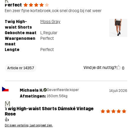
K
Perfect
Een zeer fijne kortebroek, ook snel droog bij nat weer
Twig High-
Moss Gray
waist Shorts
Gekochte maat
L
, Regular
Waargenomen
Perfect
maat
Lengte
Perfect
Vind je dit nuttig?
0
Article nr 14357
Michaela H.
Geverifieerde koper
14 juli 2026
Afmetingen:
160cm, 56kg
M
Twig High-waist Shorts Dámské Vintage
Rose
👍
Dit is een vertaling. Laat orgineel zien.