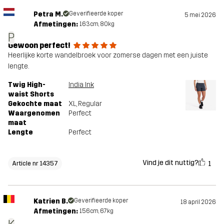
Petra M.
Geverifieerde koper
5 mei 2026
Afmetingen:
163cm, 80kg
P
Gewoon perfect!
Heerlijke korte wandelbroek voor zomerse dagen met een juiste
lengte.
Twig High-
India Ink
waist Shorts
Gekochte maat
XL
, Regular
Waargenomen
Perfect
maat
Lengte
Perfect
Vind je dit nuttig?
1
Article nr 14357
Katrien B.
Geverifieerde koper
18 april 2026
Afmetingen:
156cm, 67kg