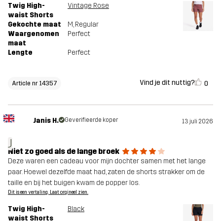
Twig High-
Vintage Rose
waist Shorts
Gekochte maat
M
, Regular
Waargenomen
Perfect
maat
Lengte
Perfect
Vind je dit nuttig?
0
Article nr 14357
Janis H.
Geverifieerde koper
13 juli 2026
J
Niet zo goed als de lange broek
Deze waren een cadeau voor mijn dochter samen met het lange
paar. Hoewel dezelfde maat had, zaten de shorts strakker om de
taille en bij het buigen kwam de popper los.
Dit is een vertaling. Laat orgineel zien.
Twig High-
Black
waist Shorts